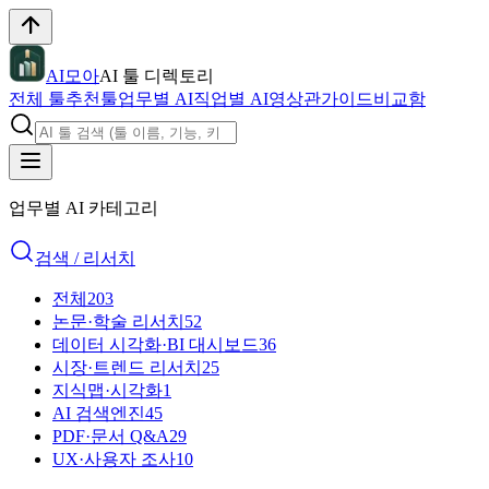
AI모아
AI 툴 디렉토리
전체 툴
추천툴
업무별 AI
직업별 AI
영상관
가이드
비교함
업무별 AI 카테고리
검색 / 리서치
전체
203
논문·학술 리서치
52
데이터 시각화·BI 대시보드
36
시장·트렌드 리서치
25
지식맵·시각화
1
AI 검색엔진
45
PDF·문서 Q&A
29
UX·사용자 조사
10