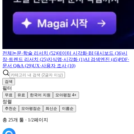
전체
논문·학술 리서치 (52)
데이터 시각화·BI 대시보드 (36)
시
장·트렌드 리서치 (25)
지식맵·시각화 (1)
AI 검색엔진 (45)
PDF·
문서 Q&A (29)
UX·사용자 조사 (10)
검색
필터
무료
유료
한국어 지원
모아평점 4+
정렬
추천순
모아평점순
최신순
이름순
총
25
개 툴
·
1
/
2
페이지