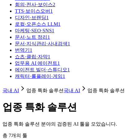
회의·전사·보이스
2
TTS·보이스오버
1
디자인·브랜딩
1
로컬·오픈소스 LLM
1
마케팅·SEO·SNS
1
문서·노트 정리
1
문서·지식관리·사내검색
1
번역기
1
쇼츠·클립·자막
1
업무용 AI 에이전트
1
에이전트 빌더·스튜디오
1
캐릭터·롤플레이·게임
1
국내 AI
업종 특화 솔루션
국내 AI
업종 특화 솔루션
업종 특화 솔루션
업종 특화 솔루션 분야의 검증된 AI 툴을 모았습니다.
총
7
개의 툴