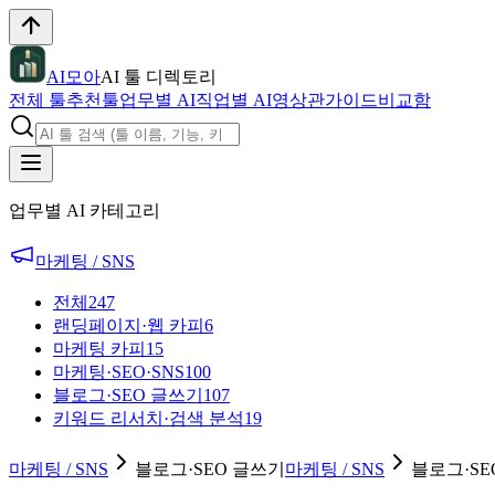
AI모아
AI 툴 디렉토리
전체 툴
추천툴
업무별 AI
직업별 AI
영상관
가이드
비교함
업무별 AI 카테고리
마케팅 / SNS
전체
247
랜딩페이지·웹 카피
6
마케팅 카피
15
마케팅·SEO·SNS
100
블로그·SEO 글쓰기
107
키워드 리서치·검색 분석
19
마케팅 / SNS
블로그·SEO 글쓰기
마케팅 / SNS
블로그·SE