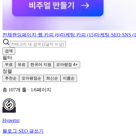
전체
랜딩페이지·웹 카피 (6)
마케팅 카피 (15)
마케팅·SEO·SNS (1
검색
필터
무료
유료
한국어 지원
모아평점 4+
정렬
추천순
모아평점순
최신순
이름순
총
107
개 툴
·
1
/
6
페이지
Hypertxt
블로그·SEO 글쓰기