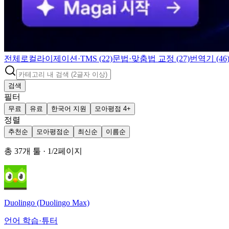
전체
로컬라이제이션·TMS (22)
문법·맞춤법 교정 (27)
번역기 (46
검색
필터
무료
유료
한국어 지원
모아평점 4+
정렬
추천순
모아평점순
최신순
이름순
총
37
개 툴
·
1
/
2
페이지
Duolingo (Duolingo Max)
언어 학습·튜터