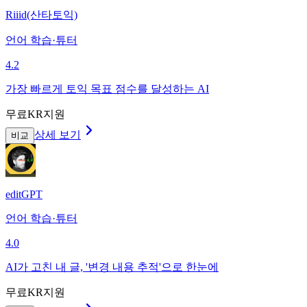
Riiid(산타토익)
언어 학습·튜터
4.2
가장 빠르게 토익 목표 점수를 달성하는 AI
무료
KR지원
상세 보기
비교
editGPT
언어 학습·튜터
4.0
AI가 고친 내 글, '변경 내용 추적'으로 한눈에
무료
KR지원