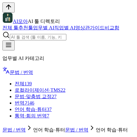
AI모아
AI 툴 디렉토리
전체 툴
추천툴
업무별 AI
직업별 AI
영상관
가이드
비교함
업무별 AI 카테고리
문법 / 번역
전체
139
로컬라이제이션·TMS
22
문법·맞춤법 교정
27
번역기
46
언어 학습·튜터
37
통역·회의 번역
7
문법 / 번역
언어 학습·튜터
문법 / 번역
언어 학습·튜터