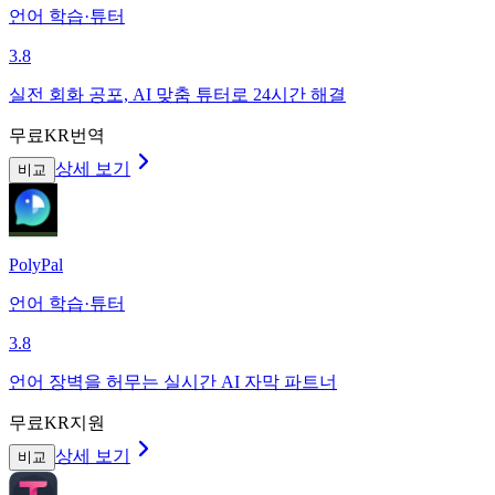
언어 학습·튜터
3.8
실전 회화 공포, AI 맞춤 튜터로 24시간 해결
무료
KR번역
상세 보기
비교
PolyPal
언어 학습·튜터
3.8
언어 장벽을 허무는 실시간 AI 자막 파트너
무료
KR지원
상세 보기
비교