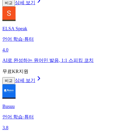
상세 보기
비교
ELSA Speak
언어 학습·튜터
4.0
AI로 완성하는 원어민 발음, 1:1 스피킹 코치
무료
KR지원
상세 보기
비교
Busuu
언어 학습·튜터
3.8