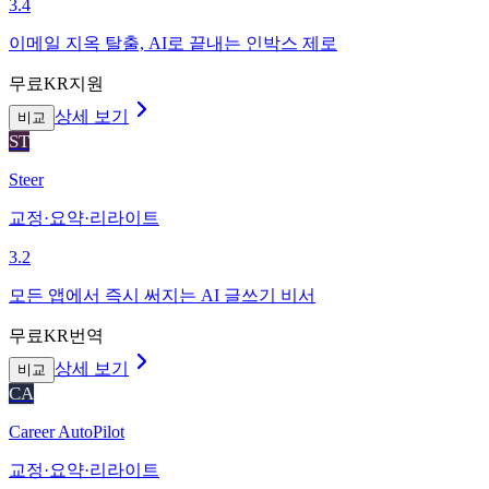
3.4
이메일 지옥 탈출, AI로 끝내는 인박스 제로
무료
KR지원
상세 보기
비교
ST
Steer
교정·요약·리라이트
3.2
모든 앱에서 즉시 써지는 AI 글쓰기 비서
무료
KR번역
상세 보기
비교
CA
Career AutoPilot
교정·요약·리라이트