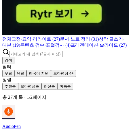
전체
교정·요약·리라이트 (27)
문서·노트 정리 (31)
창작 글쓰기·
대본 (19)
콘텐츠 검수·표절검사 (4)
프레젠테이션·슬라이드 (27)
검색
필터
무료
유료
한국어 지원
모아평점 4+
정렬
추천순
모아평점순
최신순
이름순
총
27
개 툴
·
1
/
2
페이지
AudioPen