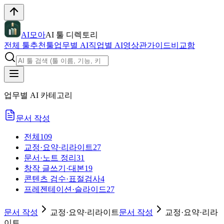
AI모아
AI 툴 디렉토리
전체 툴
추천툴
업무별 AI
직업별 AI
영상관
가이드
비교함
업무별 AI 카테고리
문서 작성
전체
109
교정·요약·리라이트
27
문서·노트 정리
31
창작 글쓰기·대본
19
콘텐츠 검수·표절검사
4
프레젠테이션·슬라이드
27
문서 작성
교정·요약·리라이트
문서 작성
교정·요약·리라
이트