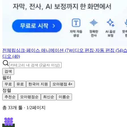
전체
립싱크·페이스 애니메이션 (7)
비디오 편집·자동 편집 (54)
쇼
디오 (40)
검색
필터
무료
유료
한국어 지원
모아평점 4+
정렬
추천순
모아평점순
최신순
이름순
총
33
개 툴
·
1
/
2
페이지