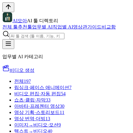
AI모아
AI 툴 디렉토리
전체 툴
추천툴
업무별 AI
직업별 AI
영상관
가이드
비교함
업무별 AI 카테고리
비디오 생성
전체
197
립싱크·페이스 애니메이션
7
비디오 편집·자동 편집
54
쇼츠·클립·자막
33
아바타·프레젠터 영상
30
영상 기획·스토리보드
11
영상 번역·더빙
13
이미지→비디오·모션
9
텍스트→비디오
40