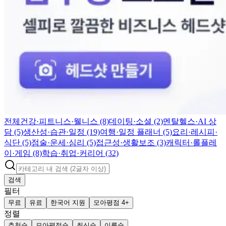
전체
건강·피트니스·웰니스 (8)
데이팅·소셜 (2)
멘탈헬스·AI 상
담 (5)
생산성·습관·일정 (19)
여행·일정 플래너 (5)
요리·레시피·
식단 (5)
점술·운세·심리 (5)
접근성·생활보조 (3)
캐릭터·롤플레
이·게임 (8)
학습·취업·커리어 (32)
검색
필터
무료
유료
한국어 지원
모아평점 4+
정렬
추천순
모아평점순
최신순
이름순