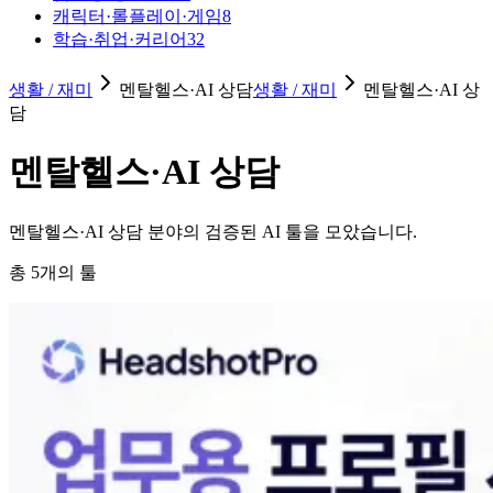
캐릭터·롤플레이·게임
8
학습·취업·커리어
32
생활 / 재미
멘탈헬스·AI 상담
생활 / 재미
멘탈헬스·AI 상
담
멘탈헬스·AI 상담
멘탈헬스·AI 상담 분야의 검증된 AI 툴을 모았습니다.
총
5
개의 툴