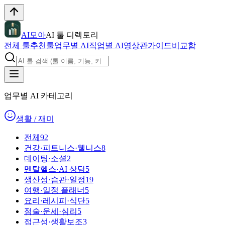
AI모아
AI 툴 디렉토리
전체 툴
추천툴
업무별 AI
직업별 AI
영상관
가이드
비교함
업무별 AI 카테고리
생활 / 재미
전체
92
건강·피트니스·웰니스
8
데이팅·소셜
2
멘탈헬스·AI 상담
5
생산성·습관·일정
19
여행·일정 플래너
5
요리·레시피·식단
5
점술·운세·심리
5
접근성·생활보조
3