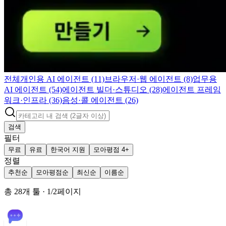
전체
개인용 AI 에이전트 (11)
브라우저·웹 에이전트 (8)
업무용
AI 에이전트 (54)
에이전트 빌더·스튜디오 (28)
에이전트 프레임
워크·인프라 (36)
음성·콜 에이전트 (26)
검색
필터
무료
유료
한국어 지원
모아평점 4+
정렬
추천순
모아평점순
최신순
이름순
총
28
개 툴
·
1
/
2
페이지