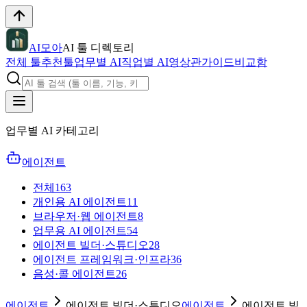
AI모아
AI 툴 디렉토리
전체 툴
추천툴
업무별 AI
직업별 AI
영상관
가이드
비교함
업무별 AI 카테고리
에이전트
전체
163
개인용 AI 에이전트
11
브라우저·웹 에이전트
8
업무용 AI 에이전트
54
에이전트 빌더·스튜디오
28
에이전트 프레임워크·인프라
36
음성·콜 에이전트
26
에이전트
에이전트 빌더·스튜디오
에이전트
에이전트 빌