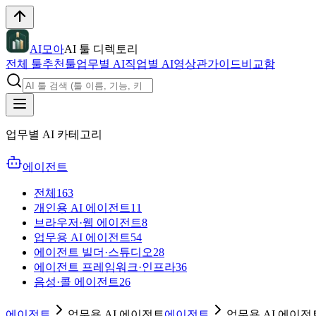
AI모아
AI 툴 디렉토리
전체 툴
추천툴
업무별 AI
직업별 AI
영상관
가이드
비교함
업무별 AI 카테고리
에이전트
전체
163
개인용 AI 에이전트
11
브라우저·웹 에이전트
8
업무용 AI 에이전트
54
에이전트 빌더·스튜디오
28
에이전트 프레임워크·인프라
36
음성·콜 에이전트
26
에이전트
업무용 AI 에이전트
에이전트
업무용 AI 에이전