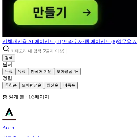
전체
개인용 AI 에이전트 (11)
브라우저·웹 에이전트 (8)
업무용 AI
검색
필터
무료
유료
한국어 지원
모아평점 4+
정렬
추천순
모아평점순
최신순
이름순
총
54
개 툴
·
1
/
3
페이지
Accio