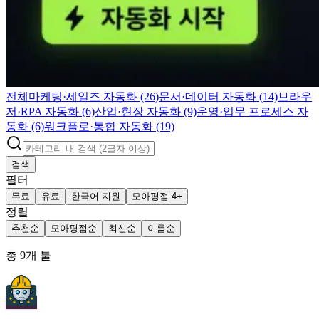
전체
마케팅·세일즈 자동화 (26)
문서·데이터 자동화 (14)
브라우
저·RPA 자동화 (6)
산업·현장 자동화 (9)
운영·업무 프로세스 자
동화 (6)
워크플로·통합 자동화 (19)
검색
필터
무료
유료
한국어 지원
모아평점 4+
정렬
추천순
모아평점순
최신순
이름순
총
9
개 툴