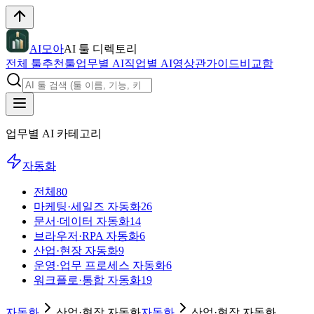
AI모아
AI 툴 디렉토리
전체 툴
추천툴
업무별 AI
직업별 AI
영상관
가이드
비교함
업무별 AI 카테고리
자동화
전체
80
마케팅·세일즈 자동화
26
문서·데이터 자동화
14
브라우저·RPA 자동화
6
산업·현장 자동화
9
운영·업무 프로세스 자동화
6
워크플로·통합 자동화
19
자동화
산업·현장 자동화
자동화
산업·현장 자동화