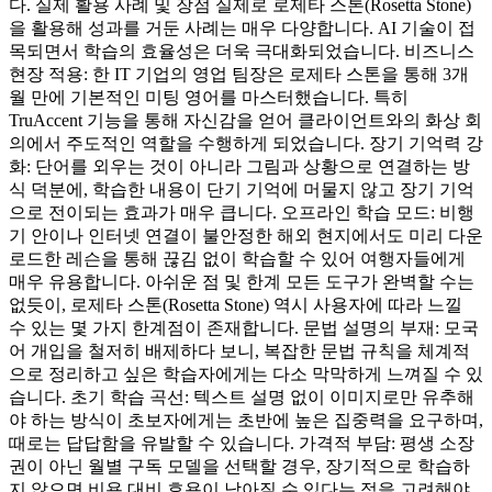
다. 실제 활용 사례 및 장점 실제로 로제타 스톤(Rosetta Stone)
을 활용해 성과를 거둔 사례는 매우 다양합니다. AI 기술이 접
목되면서 학습의 효율성은 더욱 극대화되었습니다. 비즈니스
현장 적용: 한 IT 기업의 영업 팀장은 로제타 스톤을 통해 3개
월 만에 기본적인 미팅 영어를 마스터했습니다. 특히
TruAccent 기능을 통해 자신감을 얻어 클라이언트와의 화상 회
의에서 주도적인 역할을 수행하게 되었습니다. 장기 기억력 강
화: 단어를 외우는 것이 아니라 그림과 상황으로 연결하는 방
식 덕분에, 학습한 내용이 단기 기억에 머물지 않고 장기 기억
으로 전이되는 효과가 매우 큽니다. 오프라인 학습 모드: 비행
기 안이나 인터넷 연결이 불안정한 해외 현지에서도 미리 다운
로드한 레슨을 통해 끊김 없이 학습할 수 있어 여행자들에게
매우 유용합니다. 아쉬운 점 및 한계 모든 도구가 완벽할 수는
없듯이, 로제타 스톤(Rosetta Stone) 역시 사용자에 따라 느낄
수 있는 몇 가지 한계점이 존재합니다. 문법 설명의 부재: 모국
어 개입을 철저히 배제하다 보니, 복잡한 문법 규칙을 체계적
으로 정리하고 싶은 학습자에게는 다소 막막하게 느껴질 수 있
습니다. 초기 학습 곡선: 텍스트 설명 없이 이미지로만 유추해
야 하는 방식이 초보자에게는 초반에 높은 집중력을 요구하며,
때로는 답답함을 유발할 수 있습니다. 가격적 부담: 평생 소장
권이 아닌 월별 구독 모델을 선택할 경우, 장기적으로 학습하
지 않으면 비용 대비 효용이 낮아질 수 있다는 점을 고려해야