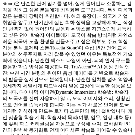
Stone)은 단순한 단어 암기를 넘어, 실제 원어민과 소통하는 감
각을 익히고 싶은 분들에게 최적화된 도구입니다. 특히 다음과
같은 분들께 강력히 추천합니다. 해외 출장이나 외국계 기업
취업을 앞두고 단기간에 실전 회화 실력을 교정해야 하는 직장
인 번역기 없이 원어민의 발음과 뉘앙스를 자연스럽게 체득하
고 싶은 언어 학습자 아이들에게 모국어 학습 방식처럼 자연스
러운 외국어 노출 환경을 만들어주고 싶은 학부모 주요 핵심
기능 분석 로제타 스톤(Rosetta Stone)이 수십 년간 언어 교육
분야의 선두주자로 자리 잡을 수 있었던 이유는 독보적인 기술
력에 있습니다. 단순한 텍스트 나열이 아닌, 뇌의 인지 구조를
활용한 학습 방식을 제공합니다. TruAccent™ AI 음성 인식 엔
진: 수천 시간 분량의 원어민 음성 데이터를 기반으로 학습자
의 발음을 실시간으로 분석합니다. 단순한 일치를 넘어 억양과
강세까지 세밀하게 피드백하여 발음 교정에 탁월한 성능을 보
입니다. 다이나믹 이머전(Dynamic Immersion) 학습법: 학습자
의 모국어를 전혀 사용하지 않고, 오직 이미지와 소리, 상황만
으로 언어를 습득하게 합니다. 이는 뇌가 새로운 언어를 모국
어처럼 인식하게 만드는 로제타 스톤만의 핵심 철학입니다. 개
인 맞춤형 학습 계획: 학습자의 목적(여행, 업무, 일상 대화 등)
에 맞춰 학습 커리큘럼을 자동으로 구성해 주며, 모바일과 PC
간의 완벽한 동기화로 언제 어디서든 학습을 이어갈 수 있습니