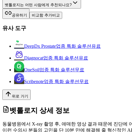
벳톨로지는 어떤 사람에게 추천되나요?
공유하기
비교함 추가
비교
유사 도구
DeepDx Prostate
업종 특화 솔루션
유료
Diagnocat
업종 특화 솔루션
유료
OneSoil
업종 특화 솔루션
무료
Scribenote
업종 특화 솔루션
무료
위로 가기
벳톨로지
상세 정보
동물병원에서 X-ray 촬영 후, 애매한 영상 결과 때문에 진단
이런 수의사 분들의 고민을 단 10분 만에 해결해 줄 혁신적인 AI