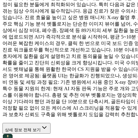
정이 필요한 분들에게 최적화되어 있습니다. 특히 다음과 같은 
겪는 임상 수의사에게 필수적입니다. 응급 진료가 잦은 수의사:
있습니다. 진료 효율을 높이고 싶은 병원 매니저: X-ray 촬
주요 핵심 기능 분석 벳톨로지는 단순한 이미지 뷰어를 넘어, 수
상에서 심장 비대, 폐수종, 장폐색 등 89가지의 세부 질환을 
에 업로드되면 AI가 즉각적으로 분석을 시작하여, 평균 5~10분 이
어려운 복잡한 케이스의 경우, 클릭 한 번으로 미국 보드 인증 
진료 워크플로우를 혁신적으로 개선하고 있습니다. 10분 이내의
호자에게 질환을 쉽게 설명하고 치료 동의율을 높일 수 있습니다.
확률을 줄이고 진단의 신뢰성을 크게 향상시킵니다. 미국 수의방사
서도 벳채널을 통해 원활한 한국어 CS 지원을 받을 수 있습니다
은 영어로 제공됨: 플랫폼 UI는 한글화가 진행되었으나, 생성되
비 연동 및 세팅 과정 필요: 기존 병원에서 사용 중인 X-ray
특수 동물 지원의 한계: 현재 AI 자동 판독 기능은 주로 개와 고양이(C
스를 이용해야 합니다. 총평 및 추천 여부 벳톨로지는 영상의학
이상 기다려야 했던 과정을 단 10분으로 단축시켜, 골든타임이 
걱정할 필요 없이 모든 케이스에 AI 스크리닝을 적용할 수 있게
과 보호자 신뢰도 구축을 위해 벳톨로지 도입을 강력히 추천합
상세 정보 전체 보기