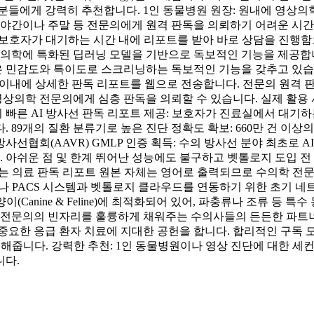
분들에게 강력히 추천합니다. 1인 동물병원 원장: 원내에 영상의
 야간이나 주말 등 전문의에게 원격 판독을 의뢰하기 어려운 시간
영 후 보호자가 대기하는 시간 내에 리포트를 받아 바로 상담을 진
의학에 특화된 딥러닝 모델을 기반으로 독보적인 기능을 제공합니다.
높은 민감도와 특이도로 스크리닝하는 독보적인 기능을 갖추고 있습니다
내에 상세한 판독 리포트를 웹으로 전송합니다. 전문의 원격 판독 연계 
영상의학 전문의에게 심층 판독을 의뢰할 수 있습니다. 실제 활용
 빠른 AI 방사선 판독 리포트 제공: 보호자가 진료실에서 대기하
 89개의 질환 분류기로 높은 진단 정확도 확보: 660만 건 이
선협회(AAVR) GMLP 인증 획득: 수의 방사선 분야 최초로 A
. 아쉬운 점 및 한계 뛰어난 성능에도 불구하고 벳톨로지 도입 전
는 의료 판독 리포트 원본 자체는 영어로 출력되므로 수의학 전문 용
 장비나 PACS 시스템과 벳톨로지 클라우드를 연동하기 위한 초기 네
anine & Feline)에 최적화되어 있어, 파충류나 조류 등 특수 동물
 전문의의 빈자리를 훌륭하게 채워주는 수의사들의 든든한 파트너
중요한 응급 환자 치료에 지대한 공헌을 합니다. 합리적인 구독 모델
 해줍니다. 강력한 추천: 1인 동물병원이나 영상 진단에 대한 세
니다.