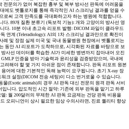
학 전문의가 없어 복잡한 흉부 및 복부 방사선 판독에 어려움을
대에도 벳톨로지를 통해 즉각적인 AI 스크리닝 결과를 얻을 수
행함으로써 고객 만족도를 극대화하고자 하는 병원에 적합합니다.
 89개 질환 분류기 (독보적 기능): 개와 고양이의 방사선 영
. 10분 이내 초고속 리포트 발행: DICOM 파일이 클라우드
(Teleradiology): AI의 1차 스크리닝 결과만으로 확진이
 사례 및 장점 실제 미국 및 국내 동물병원 현장에서 벳톨로지는
는 동안 AI 리포트가 도착하므로, 시각화된 자료를 바탕으로 보
상의 방사선 데이터를 학습한 AI가 미세한 병변까지 잡아내어 오진
I GMLP 인증을 받아 기술력과 윤리성을 검증받았으며, 국내에
 고려해야 할 몇 가지 아쉬운 점이 존재합니다. 판독 리포트 원본
어에 대한 기본적인 독해 능력이 요구됩니다. 초기 X-ray 장
트워크 설정(DICOM 전송 세팅)이 다소 번거로울 수 있습니다.
(Exotic animals)의 경우 AI 판독 대신 전문의 원격 판독 서비
입니다. 압도적인 시간 절약: 기존에 외부 판독을 맡기고 하루
: 월 200달러의 무제한 AI 판독 요금제는 건당 판독 비용을
컨드 오피니언이 상시 필요한 임상 수의사라면, 진료 퀄리티 향상