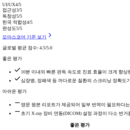
UI/UX
4
/5
접근성
3
/5
독창성
5
/5
한국 적합성
4
/5
완성도
5
/5
모아스코어 기준 보기
글로벌 평균 점수
:
4.5/5.0
좋은 평가
10분 이내의 빠른 판독 속도로 진료 효율이 크게 향
심장병, 장폐색 등 까다로운 질환의 스크리닝 정확도가
아쉬운 평가
영문 원본 리포트가 제공되어 일부 번역이 필요하다는
초기 X-ray 장비 연동(DICOM) 설정 과정이 다소 
좋은 평가