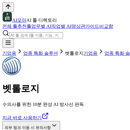
AI모아
AI 툴 디렉토리
전체 툴
추천툴
업무별 AI
직업별 AI
영상관
가이드
비교함
기업용
업종 특화 솔루션
벳톨로지
기업용
업종 특화 
벳톨로지
수의사를 위한 10분 완성 AI 방사선 판독
지금 바로 사용하기
외부 링크 이용 시 유의사항