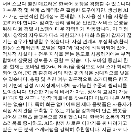
서비스보다 훨씬 매끄러운 한국어 문장을 경험할 수 있습니다.
아쉬운 점 및 한계 스캐터랩은 훌륭한 도구이지만, 생성형 AI
가 가진 근본적인 한계점도 존재합니다. 사용 전 다음 사항을
고려해야 합니다. 엄격한 윤리 필터링: 안전한 서비스 운영을
위해 대화 검열 시스템이 매우 강력하게 작동합니다. 이 과정
에서 창작의 자유도가 다소 제한되거나 대화 흐름이 갑자기 끊
기는 경우가 발생할 수 있습니다. 사실 관계의 부정확성(환각
현상): 스캐터랩의 모델은 '재미'와 '감성'에 최적화되어 있어,
역사적 사실이나 전문 지식을 묻는 용도로 사용하기에는 부적
합하며 잘못된 정보를 제공할 수 있습니다. 모바일 중심의 환
경: 현재는 모바일 앱(Zeta, Nutty)을 중심으로 서비스가 최적화
되어 있어, PC 웹 환경에서의 작업 편의성은 상대적으로 낮을
수 있습니다. 총평 및 추천 여부 결론적으로 스캐터랩은 한국
어 기반의 감성 AI 시장에서 대체 불가능한 수준의 퀄리티를
보여줍니다. 단순한 기능적 비서가 아닌, 정서적 교감이 가능
한 '디지털 친구'나 '창작 파트너'를 찾는다면 이보다 나은 선택
지는 없습니다. 특히 최근 업데이트된 제타 플랫폼은 사용자가
직접 세계관을 구축할 수 있는 기능을 강화하며 단순 챗봇을
넘어선 콘텐츠 플랫폼으로 진화했습니다. 한국어 소통의 자연
스러움을 중시하고, AI와 함께 새로운 이야기를 써 내려가고
싶은 모든 분께 스캐터랩을 강력히 추천합니다. 지금 바로 나