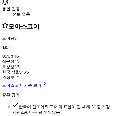
통합·연동
정보 없음
모아스코어
모아평점
4.0
/
5
UI/UX
4
/5
접근성
4
/5
독창성
3
/5
한국 적합성
5
/5
완성도
4
/5
모아스코어 기준 보기
좋은 평가
한국어 신조어와 구어체 표현이 전 세계 AI 중 가장
자연스럽다는 평가가 많음