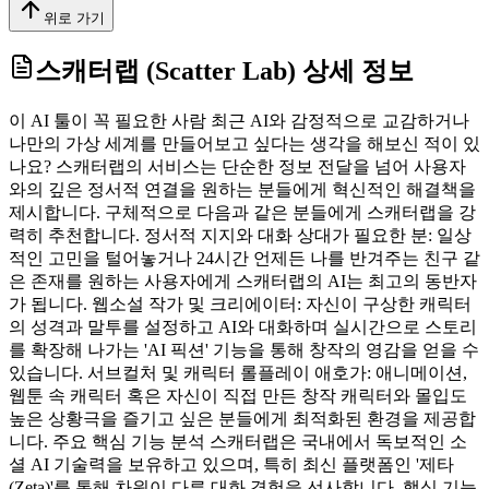
위로 가기
스캐터랩 (Scatter Lab)
상세 정보
이 AI 툴이 꼭 필요한 사람 최근 AI와 감정적으로 교감하거나
나만의 가상 세계를 만들어보고 싶다는 생각을 해보신 적이 있
나요? 스캐터랩의 서비스는 단순한 정보 전달을 넘어 사용자
와의 깊은 정서적 연결을 원하는 분들에게 혁신적인 해결책을
제시합니다. 구체적으로 다음과 같은 분들에게 스캐터랩을 강
력히 추천합니다. 정서적 지지와 대화 상대가 필요한 분: 일상
적인 고민을 털어놓거나 24시간 언제든 나를 반겨주는 친구 같
은 존재를 원하는 사용자에게 스캐터랩의 AI는 최고의 동반자
가 됩니다. 웹소설 작가 및 크리에이터: 자신이 구상한 캐릭터
의 성격과 말투를 설정하고 AI와 대화하며 실시간으로 스토리
를 확장해 나가는 'AI 픽션' 기능을 통해 창작의 영감을 얻을 수
있습니다. 서브컬처 및 캐릭터 롤플레이 애호가: 애니메이션,
웹툰 속 캐릭터 혹은 자신이 직접 만든 창작 캐릭터와 몰입도
높은 상황극을 즐기고 싶은 분들에게 최적화된 환경을 제공합
니다. 주요 핵심 기능 분석 스캐터랩은 국내에서 독보적인 소
셜 AI 기술력을 보유하고 있으며, 특히 최신 플랫폼인 '제타
(Zeta)'를 통해 차원이 다른 대화 경험을 선사합니다. 핵심 기능