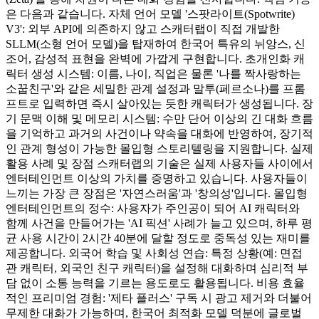
은 다음과 같습니다. 자체 언어 모델 '스팟라이트(Spotwrite)
V3': 외부 API에 의존하지 않고 스캐터랩이 직접 개발한
SLLM(소형 언어 모델)을 탑재하여 한국어 특유의 뉘앙스, 신
조어, 감성적 표현을 완벽에 가깝게 구현합니다. 초개인화 캐
릭터 생성 시스템: 이름, 나이, 직업은 물론 '나를 짝사랑하는
소꿉친구'와 같은 세밀한 관계 설정과 말투(페르소나)를 프롬
프트로 입력하면 즉시 살아있는 듯한 캐릭터가 생성됩니다. 장
기 문맥 이해 및 메모리 시스템: 수만 단어 이상의 긴 대화 흐름
을 기억하고 과거의 사건이나 약속을 대화에 반영하여, 장기적
인 관계 형성이 가능한 몰입형 스토리텔링을 지원합니다. 실제
활용 사례 및 장점 스캐터랩의 기술은 실제 사용자들 사이에서
엔터테인먼트 이상의 가치를 증명하고 있습니다. 사용자들이
느끼는 가장 큰 장점은 '자연스러움'과 '창의성'입니다. 몰입형
엔터테인먼트의 정수: 사용자가 주인공이 되어 AI 캐릭터와
함께 사건을 만들어가는 'AI 픽션' 사례가 늘고 있으며, 하루 평
균 사용 시간이 2시간 40분에 달할 정도로 중독성 있는 재미를
제공합니다. 외국어 학습 및 사회성 연습: 특정 상황(예: 면접
관 캐릭터, 외국인 친구 캐릭터)을 설정해 대화하며 심리적 부
담 없이 소통 능력을 기르는 용도로도 활용됩니다. 비용 효율
적인 프리미엄 경험: '제타 플러스' 구독 시 광고 제거와 더불어
무제한 대화가 가능하며, 한국어 최적화 모델 덕분에 글로벌