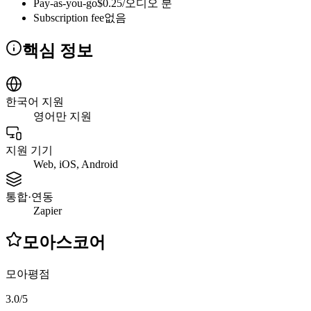
Pay-as-you-go
$0.25/오디오 분
Subscription fee
없음
핵심 정보
한국어 지원
영어만 지원
지원 기기
Web, iOS, Android
통합·연동
Zapier
모아스코어
모아평점
3.0
/
5