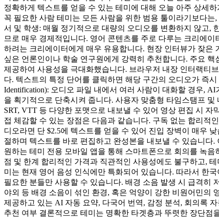
정확하게 텍스트를 얻을 수 있는 테미에 대해 오늘 아주 상세하게
꼭 필요한 사람 테미는 모든 사람을 위한 범용 툴이라기보다는
서 및 학생: 매월 정기적으로 대량의 오디오를 변환하지 않고, 
므로 매우 경제적입니다. 영어 콘텐츠를 주로 다루는 크리에이터
하려는 크리에이터에게 매우 유용합니다. 현장 인터뷰가 잦은 기
싶은 언론인이나 학술 연구원에게 강력히 추천합니다. 주요 핵심 기
제공하여 사용성을 극대화했습니다. 브라우저 내장 인터랙티브 에
다. 텍스트의 특정 단어를 클릭하면 해당 구간의 오디오가 즉시 재
Identification): 오디오 파일 내에서 여러 사람이 대화할 
을 획기적으로 단축시켜 줍니다. 사용자 맞춤형 타임스탬프 및 내
SRT, VTT 등 다양한 포맷으로 내보낼 수 있어 영상 편집 시
접 체감할 수 있는 장점은 다음과 같습니다. 구독 없는 합리적인 
디오라면 단 $2.5에 텍스트를 얻을 수 있어 진입 장벽이 매우
절하며 텍스트를 바로 편집하고 완성본을 내보낼 수 있습니다. 이 
원하는 테미 전용 모바일 앱을 통해 스마트폰으로 회의를 녹음하
점 및 한계 합리적인 가격과 직관적인 사용성에도 불구하고, 테
미는 현재 영어 음성 인식에만 특화되어 있습니다. 따라서 한
필요한 분들만 사용할 수 있습니다. 배경 소음 발생 시 급격히
야외 등 배경 소음이 섞인 환경, 혹은 억양이 강한 비원어민의 
제공하고 있는 AI 자동 요약, 다국어 번역, 감정 분석, 회의록
추천 여부 결론적으로 테미는 명확한 타겟층과 뚜렷한 장단점을 가