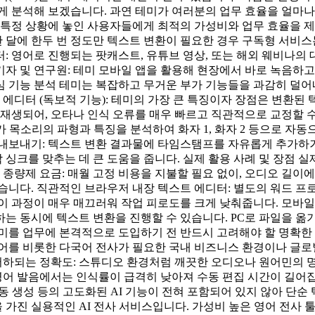
 분석해 보겠습니다. 과연 테미가 여러분의 업무 효율을 얼마나 
, 특정 상황에 놓인 사용자들에게 최적의 가성비와 업무 효율을 
한 달에 한두 번 정도만 텍스트 변환이 필요한 경우 구독형 서비스
: 영어로 진행되는 팟캐스트, 유튜브 영상, 또는 해외 웨비나의
자 및 연구원: 테미 모바일 앱을 활용해 현장에서 바로 녹음하고
능 분석 테미는 복잡하고 무거운 부가 기능들을 과감히 덜어내고, 전
디터 (독보적 기능): 테미의 가장 큰 특징이자 장점은 변환된
생되어, 오타나 인식 오류를 매우 빠르고 직관적으로 교정할 수 있습
경우, AI가 목소리의 파형과 특징을 분석하여 화자 1, 화자 2 등으
보내기: 텍스트 변환 결과물에 타임스탬프를 자유롭게 추가하거나 간격
 자막 싱크를 맞추는 데 큰 도움을 줍니다. 실제 활용 사례 및 장점
종량제 요금: 매월 고정 비용을 지불할 필요 없이, 오디오 길이에 
 낮습니다. 직관적인 브라우저 내장 텍스트 에디터: 별도의 워드 프
과정이 매우 매끄러워 작업 피로도를 크게 낮춰줍니다. 모바일 앱을 통
는 동시에 텍스트 변환을 진행할 수 있습니다. PC로 파일을 옮
미를 업무에 본격적으로 도입하기 전 반드시 고려해야 할 명확한 
국어를 비롯한 다국어 전사가 필요한 국내 비즈니스 환경이나 글로
 저하되는 정확도: 스튜디오 환경처럼 깨끗한 오디오나 원어민의 
영어 발음에서는 인식률이 급격히 낮아져 수동 편집 시간이 길어집니다
 자동 생성 등의 고도화된 AI 기능이 전혀 포함되어 있지 않아 단
진 실용적인 AI 전사 서비스입니다. 가성비 높은 영어 전사 툴: