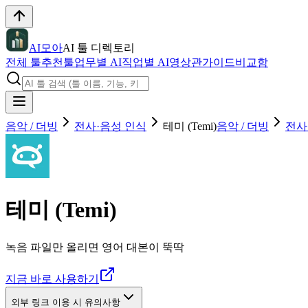
AI모아
AI 툴 디렉토리
전체 툴
추천툴
업무별 AI
직업별 AI
영상관
가이드
비교함
음악 / 더빙
전사·음성 인식
테미 (Temi)
음악 / 더빙
전사
테미 (Temi)
녹음 파일만 올리면 영어 대본이 뚝딱
지금 바로 사용하기
외부 링크 이용 시 유의사항