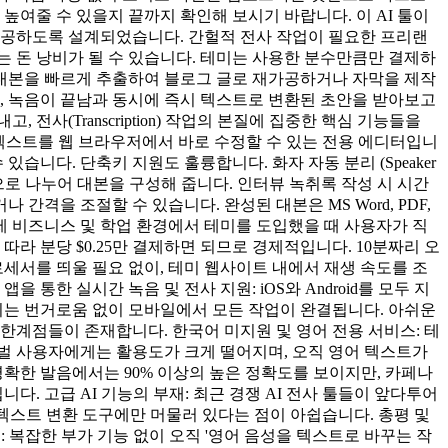
높여줄 수 있을지 끝까지 확인해 보시기 바랍니다. 이 AI 툴이
제공하도록 설계되었습니다. 간헐적 전사 작업이 필요한 프리랜
는 돈 낭비가 될 수 있습니다. 테미는 사용한 분수만큼만 결제하
 대본을 빠르게 추출하여 블로그 글로 재가공하거나 자막을 제작
, 녹음이 끝남과 동시에 즉시 텍스트로 변환된 초안을 받아보고
사(Transcription) 작업의 본질에 집중한 핵심 기능들을
 텍스트를 웹 브라우저에서 바로 수정할 수 있는 전용 에디터입니
니다. 단축키 지원도 훌륭합니다. 화자 자동 분리 (Speaker
로 자동으로 나누어 대본을 구성해 줍니다. 인터뷰 녹취록 작성 시 시간
을 조절할 수 있습니다. 완성된 대본은 MS Word, PDF,
 실제 비즈니스 및 학업 환경에서 테미를 도입했을 때 사용자가 직
따라 분당 $0.25만 결제하면 되므로 경제적입니다. 10분짜리 오
로세서를 띄울 필요 없이, 테미 웹사이트 내에서 재생 속도를 조
한 실시간 녹음 및 전사 지원: iOS와 Android를 모두 지
기는 번거로움 없이 모바일에서 모든 작업이 완결됩니다. 아쉬운
한계점들이 존재합니다. 한국어 미지원 및 영어 전용 서비스: 테
벌 사용자에게는 활용도가 크게 떨어지며, 오직 영어 텍스트가
명확한 발음에서는 90% 이상의 높은 정확도를 보이지만, 카페나
. 고급 AI 기능의 부재: 최근 경쟁 AI 전사 툴들이 앞다투어
순 텍스트 변환 도구에만 머물러 있다는 점이 아쉽습니다. 총평 및
 복잡한 부가 기능 없이 오직 '영어 음성을 텍스트로 바꾸는 작