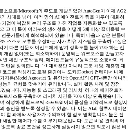
(Microsoft)의 주도로 개발되었던 AutoGen이 이제 AG2
 시대를 넘어, 여러 명의 AI 에이전트가 팀을 이루어 대화하
발자와 기업이 복잡한 논리 구조를 가진 작업을 자동화할 수 있도록
리고 이 툴이 여러분의 생산성을 어떻게 5배 이상 끌어올릴 수
려는 전문가들에게 최적화되어 있습니다. 특히 다음과 같은 분들에
동해 스스로 오류를 수정하는 자가 치유 시스템을 구축하고 싶은
 각기 다른 전문 에이전트에게 맡겨 정확도를 높이고자 하는 전
람의 개입 없이(또는 최소화하여) 운영되는 워크포스를 만들고자
선형적인 체인 구조와 달리, 에이전트들이 유동적으로 소통하며 최
화 패턴을 정의합니다. 1:1 대화뿐만 아니라 그룹 채팅, 계층형 대
 코드를 작성하고 로컬 환경이나 도커(Docker) 컨테이너 내에
l Agnostic) 및 유연성: OpenAI의 GPT-4뿐만 아니라
어 비용과 성능의 균형을 맞추기에 유리합니다. 실제 활용 사례 및 장점
보겠습니다. 지능형 웹 스크래핑 및 리서치: 하나의 에이전트가
프로세스를 구축하여 리서치 시간을 70% 이상 단축했습니다.
토하며 작성하게 함으로써 소프트웨어의 품질을 비약적으로 향상시
 사람의 승인을 받도록 설정할 수 있습니다. 이는 AI의 할루시네이션
야 할 과제와 사용자가 주의해야 할 점도 명확합니다. 높은 진
 세밀한 제어가 주를 이루기 때문입니다. 토큰 비용 관리의 어
 않도록 종료 조건을 정교하게 설정하지 않으면 의도치 않은 비