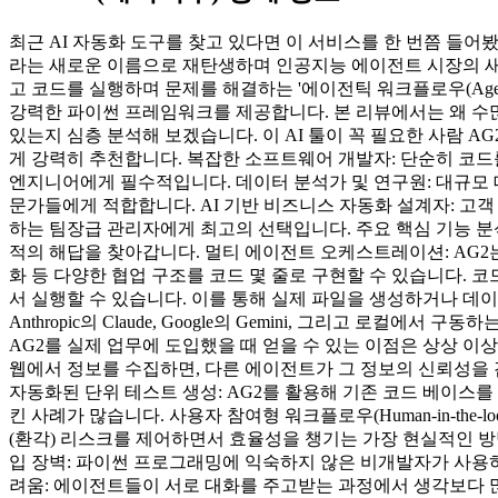
최근 AI 자동화 도구를 찾고 있다면 이 서비스를 한 번쯤 들어봤을
라는 새로운 이름으로 재탄생하며 인공지능 에이전트 시장의 새로
고 코드를 실행하며 문제를 해결하는 '에이전틱 워크플로우(Agent
강력한 파이썬 프레임워크를 제공합니다. 본 리뷰에서는 왜 수많
있는지 심층 분석해 보겠습니다. 이 AI 툴이 꼭 필요한 사람
게 강력히 추천합니다. 복잡한 소프트웨어 개발자: 단순히 코드
엔지니어에게 필수적입니다. 데이터 분석가 및 연구원: 대규모 
문가들에게 적합합니다. AI 기반 비즈니스 자동화 설계자: 고
하는 팀장급 관리자에게 최고의 선택입니다. 주요 핵심 기능 분석
적의 해답을 찾아갑니다. 멀티 에이전트 오케스트레이션: AG2는 'C
화 등 다양한 협업 구조를 코드 몇 줄로 구현할 수 있습니다. 코
서 실행할 수 있습니다. 이를 통해 실제 파일을 생성하거나 데이터베이
Anthropic의 Claude, Google의 Gemini, 그리고 로
AG2를 실제 업무에 도입했을 때 얻을 수 있는 이점은 상상 
웹에서 정보를 수집하면, 다른 에이전트가 그 정보의 신뢰성을
자동화된 단위 테스트 생성: AG2를 활용해 기존 코드 베이
킨 사례가 많습니다. 사용자 참여형 워크플로우(Human-in-the
(환각) 리스크를 제어하면서 효율성을 챙기는 가장 현실적인 방
입 장벽: 파이썬 프로그래밍에 익숙하지 않은 비개발자가 사용하
려움: 에이전트들이 서로 대화를 주고받는 과정에서 생각보다 많