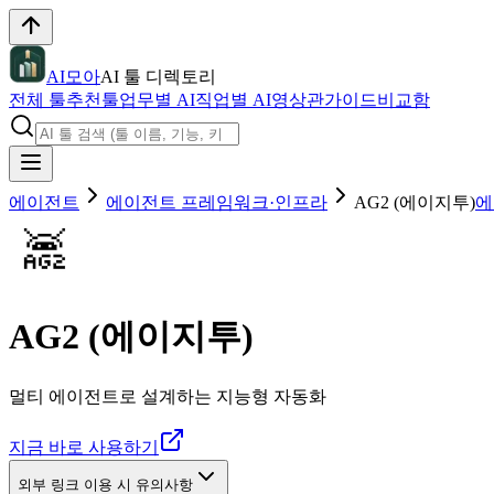
AI모아
AI 툴 디렉토리
전체 툴
추천툴
업무별 AI
직업별 AI
영상관
가이드
비교함
에이전트
에이전트 프레임워크·인프라
AG2 (에이지투)
에
AG2 (에이지투)
멀티 에이전트로 설계하는 지능형 자동화
지금 바로 사용하기
외부 링크 이용 시 유의사항