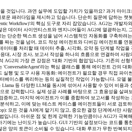
 것입니다. 과연 실무에 도입할 가치가 있을까요? 과거 마이크로소프트
운 패러다임을 제시하고 있습니다. 단순히 질문에 답하는 챗봇의
ic Workflow)'의 핵심 도구로 자리 잡았습니다. AG2는 개
은 데이터 사이언티스트와 엔지니어들이 AG2에 열광하는지, 그
 AG2는 단순한 텍스트 생성을 넘어 시스템적인 자동화를 구축하
를 짜는 것을 넘어, 코드 작성 에이전트와 디버깅 에이전트를 연
데이터를 처리할 때 데이터 추출, 시각화, 요약 등 단계별 작업을
객 응대, 시장 조사, 보고서 작성을 하나의 흐름으로 연결하여 사
 AG2의 가장 큰 강점은 '대화 기반의 협업'입니다. 기존의 
onversableAgent'라는 핵심 클래스를 통해 에이전트 간의 대
드 실행 및 도구 사용 자동화: 에이전트가 필요할 경우 직접 파이썬
스를 쿼리하는 등의 실질적인 작업이 가능합니다. 모델 불가지론(Mode
컬에서 구동하는 Llama 등 다양한 LLM을 동시에 섞어서 사용할 수 있
이상으로 강력합니다. 실제 성공 사례를 바탕으로 그 효용성을 살펴
 검증하고, 마지막 에이전트가 이를 종합하여 보고서를 작성하는 
스를 분석하고, 이에 맞는 테스트 케이스를 에이전트들이 서로 검
-loop): 모든 것을 AI에게 맡기지 않고, 중요한 결정 단계에서만
법입니다. 아쉬운 점 및 한계 강력한 기능만큼이나 AG2가 극복해
기에는 난이도가 높습니다. GUI 기반의 설정보다는 코드를 통한
은 양의 토큰이 소비될 수 있습니다. 대화 루프가 무한 반복되지