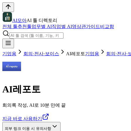
AI모아
AI 툴 디렉토리
전체 툴
추천툴
업무별 AI
직업별 AI
영상관
가이드
비교함
기업용
회의·전사·보이스
AI레포토
기업용
회의·전사·
AI레포토
회의록 작성, AI로 10분 만에 끝
지금 바로 사용하기
외부 링크 이용 시 유의사항