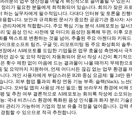
 여러분의 업무 생산성을 어떻게 혁신적으로 끌어올릴 수 있는지 자
서 정리가 필요한 분들에게 최적화되어 있습니다. 회의가 잦은 프로
 하는 실무자에게 필수적입니다. 다대다 인터뷰 및 토론을 진행
용합니다. 보안과 규격화된 문서가 중요한 공공기관 종사자: 사
관리자에게 적합합니다. 주요 핵심 기능 분석 AI레포토는 알서포트
분리 및 음성 인식: 사전에 몇 마디의 음성만 등록해 두면, 이후
 대화를 텍스트로 변환하는 것을 넘어, 추출된 주요 아젠다와 키워
, 마이크로소프트 팀즈, 구글 밋, 리모트미팅 등 주요 화상회의 솔루
 현장에서 AI레포토를 도입한 기업들은 업무 효율성 측면에서 극적인
던 검수 및 요약 작업이 자동화되어 문서 작성 시간이 획기적으로
랜은 횟수 제한 없이 마음에 드는 결과물이 나올 때까지 무제한으
 및 요약까지 지원하여, 언제 어디서든 끊김 없는 업무 환경을 
합니다. 개인 사용자에게 부담스러운 B2B 중심 요금제: 월 24만
. 외부 협업 툴과의 확장 연동 기능 부족: 슬랙(Slack), 노션(
다. 모바일 앱의 사용성 개선 필요: 웹 브라우저 환경에 비해 모
총평 및 추천 여부 결론적으로 AI레포토는 회의록 작성에 소모되
성능: 국내 비즈니스 환경에 특화된 음성 인식률과 화자 분리 기술
이터 관리가 가능하여 기업의 정보 유출 걱정을 덜어줍니다. 강력 
을 경험할 수 있으므로 적극 추천합니다.