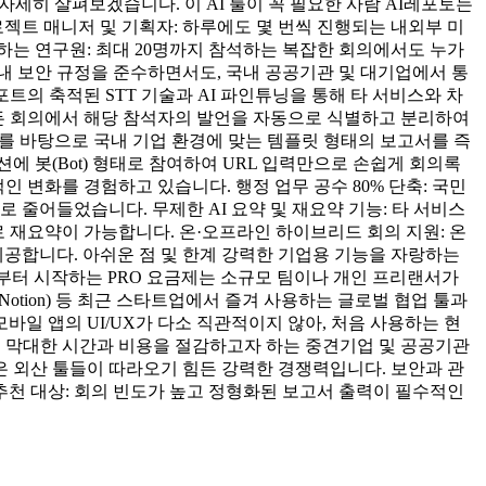
세히 살펴보겠습니다. 이 AI 툴이 꼭 필요한 사람 AI레포토는
젝트 매니저 및 기획자: 하루에도 몇 번씩 진행되는 내외부 미
하는 연구원: 최대 20명까지 참석하는 복잡한 회의에서도 누가
내 보안 규정을 준수하면서도, 국내 공공기관 및 대기업에서 통
의 축적된 STT 기술과 AI 파인튜닝을 통해 타 서비스와 차
 모든 회의에서 해당 참석자의 발언을 자동으로 식별하고 분리하여
드를 바탕으로 국내 기업 환경에 맞는 템플릿 형태의 보고서를 즉
션에 봇(Bot) 형태로 참여하여 URL 입력만으로 손쉽게 회의록
 변화를 경험하고 있습니다. 행정 업무 공수 80% 단축: 국민
 줄어들었습니다. 무제한 AI 요약 및 재요약 기능: 타 서비스
로 재요약이 가능합니다. 온·오프라인 하이브리드 회의 지원: 온
제공합니다. 아쉬운 점 및 한계 강력한 기업용 기능을 자랑하는
 원부터 시작하는 PRO 요금제는 소규모 팀이나 개인 프리랜서가
Notion) 등 최근 스타트업에서 즐겨 사용하는 글로벌 협업 툴과
바일 앱의 UI/UX가 다소 직관적이지 않아, 처음 사용하는 현
는 막대한 시간과 비용을 절감하고자 하는 중견기업 및 공공기관
은 외산 툴들이 따라오기 힘든 강력한 경쟁력입니다. 보안과 관
추천 대상: 회의 빈도가 높고 정형화된 보고서 출력이 필수적인