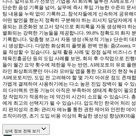
니다. 알서포트가 선보인 기업용 AI 회의록 솔루션 AI레포토가
단순한 음성 기록을 넘어, 실무에 즉시 투입 가능한 수준의 문
팅 내용을 누락 없이 기록하고, 참석자들에게 신속하게 공유해야
어떤 발언을 했는지 정확히 구분해야 하는 리서치 담당자에게 유
용되는 표준화된 보고서 양식으로 회의록을 자동 생성해야 하는 
별화되는 강력한 기능들을 제공합니다. 99.8% 정확도의 화자 
기록합니다. 맞춤형 보고서 자동 생성 (독보적 기능): 단순히
시 생성합니다. 다양한 화상회의 플랫폼 완벽 연동: 줌(Zoom)
을 작성할 수 있습니다. 실제 활용 사례 및 장점 실제 비즈니스
체육진흥공단 등의 도입 사례를 보면, 회의 후 수작업으로 진행하
들이 월간 요약 횟수에 제한을 두는 반면, AI레포토의 유료 플
라인 화상회의뿐만 아니라 모바일 앱을 통한 오프라인 현장 녹음
AI레포토지만, 도입 전 고려해야 할 몇 가지 아쉬운 점도 존재
가볍게 결제하여 사용하기에는 다소 높은 진입 장벽이 될 수 있습니다
의 다이렉트 연동 기능이 아직은 부족하여 생태계 확장이 필요합니
장 작업자가 적응하는 데 약간의 시간이 소요될 수 있습니다. 
에게 최고의 선택지가 될 수 있습니다. 압도적인 한국어 처리 
리 편의성의 조화: 관리자 메뉴를 통한 권한 제어와 안전한 데
조직이라면, 초기 도입 비용 이상의 확실한 생산성 향상(ROI)
상세 정보 전체 보기