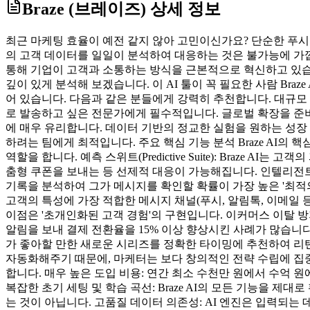
Braze (브레이즈)
상세 정보
최근 마케팅 효율이 예전 같지 않아 고민이신가요? 단순한 푸시
의 고객 데이터를 일일이 분석하여 대응하는 것은 불가능에 가깝습니다.
통해 기업이 고객과 소통하는 방식을 근본적으로 혁신하고 있습니다
깊이 있게 분석해 보겠습니다. 이 AI 툴이 꼭 필요한 사람 B
어 있습니다. 다음과 같은 분들에게 강력히 추천합니다. 대규모
로 발송하고 싶은 전문가에게 필수적입니다. 글로벌 확장을 준비
에 매우 유리합니다. 데이터 기반의 정교한 실험을 원하는 성장 팀(Gr
하려는 팀에게 최적입니다. 주요 핵심 기능 분석 Braze AI의 
역할을 합니다. 예측 스위트(Predictive Suite): Braze
춤형 쿠폰을 보내는 등 선제적 대응이 가능해집니다. 인텔리전트 타이밍
기록을 분석하여 그가 메시지를 확인할 확률이 가장 높은 '최적의 5분'
고객의 특성에 가장 적합한 메시지 채널(푸시, 알림톡, 이메일 등
이점은 '초개인화된 고객 경험'의 구현입니다. 이커머스 이탈 방지
알림을 보내 결제 전환율을 15% 이상 향상시킨 사례가 많습니다. 
가 좋아할 만한 새로운 시리즈를 정확한 타이밍에 추천하여 리텐션
자동화해주기 때문에, 마케터는 보다 창의적인 전략 수립에 집중할
합니다. 매우 높은 도입 비용: 연간 최소 수천만 원에서 수억
복잡한 초기 세팅 및 학습 곡선: Braze AI의 모든 기능을
는 것이 아닙니다. 고품질 데이터 의존성: AI 엔진은 입력되는 