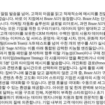
 알림 발송을 넘어, 고객의 마음을 읽고 적재적소에 메시지를 전달
 바로 이 지점에서 Braze AI가 등장합니다. Braze AI는 단
. 마케팅 자동화 솔루션의 글로벌 리더로서, 과연 Braze AI
raze AI는 모든 기업을 위한 도구라기보다, 데이터의 양이 방대
 고객 데이터를 보유한 CRM 마케터: 수백만 명의 사용자 데이
하는 이커머스 및 서비스 운영자: 국가별 시차, 언어, 문화적 
owth Team): A/B 테스트를 넘어 수천 개의 변수를 AI가 실시
핵심은 'Sage AI'라는 이름 아래 통합된 강력한 지능형 엔진들
 AI는 고객의 과거 행동 패턴을 분석하여 향후 이탈 가능성(Churn)이
(Intelligent Timing): 각 사용자마다 앱을 확인하거나 이
 단위 타이밍에 메시지를 발송합니다. 개인화된 경로(Personalized
)과 콘텐츠를 실시간으로 선택하여 전달합니다. 실제 활용 사례 및 장
: 장바구니에 물건을 담고 결제하지 않은 고객 중, Braze AI
콘텐츠 추천 고도화: 미디어 스트리밍 기업은 사용자의 시청 이력과 취
을 극대화할 수 있습니다. 운영 효율성 극대화: 수동으로 세그먼트
 수 있는 환경을 제공합니다. 아쉬운 점 및 한계 완벽해 보이는 B
 원에 달하는 비용 구조로 인해, 자본력이 부족한 스타트업이나 
 제대로 활용하기 위해서는 데이터 엔지니어링 지원과 함께 전문적인 
데이터의 질에 의존합니다. 기업 내부의 고객 데이터 관리가 엉망이라