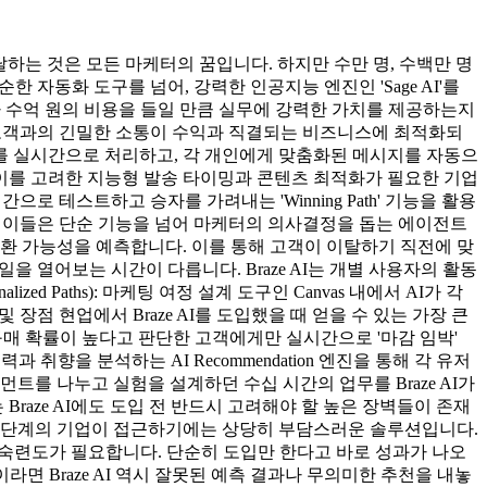
하는 것은 모든 마케터의 꿈입니다. 하지만 수만 명, 수백만 명
순한 자동화 도구를 넘어, 강력한 인공지능 엔진인 'Sage AI'를
가 수억 원의 비용을 들일 만큼 실무에 강력한 가치를 제공하는지
하고 고객과의 긴밀한 소통이 수익과 직결되는 비즈니스에 최적화되
터를 실시간으로 처리하고, 각 개인에게 맞춤화된 메시지를 자동으
차이를 고려한 지능형 발송 타이밍과 콘텐츠 최적화가 필요한 기업
간으로 테스트하고 승자를 가려내는 'Winning Path' 기능을 활용
입니다. 이들은 단순 기능을 넘어 마케터의 의사결정을 돕는 에이전트
나 구매 전환 가능성을 예측합니다. 이를 통해 고객이 이탈하기 직전에 맞
메일을 열어보는 시간이 다릅니다. Braze AI는 개별 사용자의 활동
 Paths): 마케팅 여정 설계 도구인 Canvas 내에서 AI가 각
점 현업에서 Braze AI를 도입했을 때 얻을 수 있는 가장 큰
가 구매 확률이 높다고 판단한 고객에게만 실시간으로 '마감 임박'
향을 분석하는 AI Recommendation 엔진을 통해 각 유저
를 나누고 실험을 설계하던 수십 시간의 업무를 Braze AI가
raze AI에도 도입 전 반드시 고려해야 할 높은 장벽들이 존재
초기 단계의 기업이 접근하기에는 상당히 부담스러운 솔루션입니다.
툴 숙련도가 필요합니다. 단순히 도입만 한다고 바로 성과가 나오
면 Braze AI 역시 잘못된 예측 결과나 무의미한 추천을 내놓