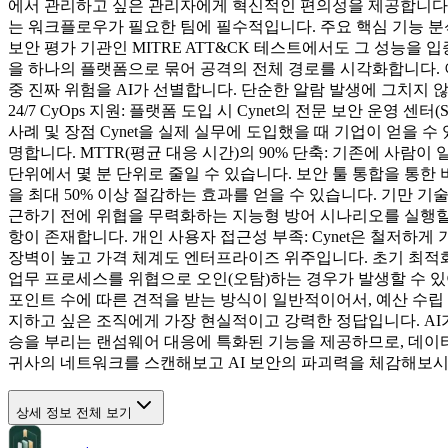
에서 관리하고 싶은 관리자에게 혁신적인 편의성을 제공합니다. 
는 워크플로우가 필요한 팀에 필수적입니다. 주요 핵심 기능 분석 
보안 평가 기관인 MITRE ATT&CK 테스트에서도 그 성능을 입증받았습니다
을 하나의 플랫폼으로 묶어 공격의 전체 경로를 시각화합니다. 이
중 진짜 위험을 AI가 선별합니다. 단순한 알람 발생에 그치지 
24/7 CyOps 지원: 플랫폼 도입 시 Cynet의 전문 보안 운
사례 및 장점 Cynet을 실제 실무에 도입했을 때 기업이 얻을 수
명합니다. MTTR(평균 대응 시간)의 90% 단축: 기존에 사람
단위에서 몇 분 단위로 줄일 수 있습니다. 보안 툴 통합을 통한 
을 최대 50% 이상 절감하는 효과를 얻을 수 있습니다. 기만 기술(
근하기 전에 위협을 무력화하는 지능형 방어 시나리오를 실행할 수
항이 존재합니다. 개인 사용자 접근성 부족: Cynet은 철저하
장벽이 높고 가격 체계도 엔터프라이즈 위주입니다. 초기 최적화
업무 프로세스를 위협으로 오인(오탐)하는 경우가 발생할 수 
포인트 수에 따른 견적을 받는 방식이 일반적이어서, 예산 수립 단
지하고 싶은 조직에게 가장 현실적이고 강력한 정답입니다. AI가
승을 부리는 랜섬웨어 대응에 특화된 기능을 제공하므로, 데이터 
귀사의 네트워크를 스캔해보고 AI 보안의 파괴력을 체감해보시
상세 정보 전체 보기