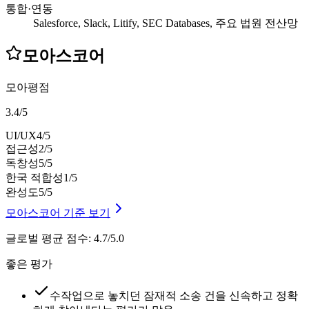
통합·연동
Salesforce, Slack, Litify, SEC Databases, 주요 법원 전산망
모아스코어
모아평점
3.4
/
5
UI/UX
4
/5
접근성
2
/5
독창성
5
/5
한국 적합성
1
/5
완성도
5
/5
모아스코어 기준 보기
글로벌 평균 점수
:
4.7/5.0
좋은 평가
수작업으로 놓치던 잠재적 소송 건을 신속하고 정확