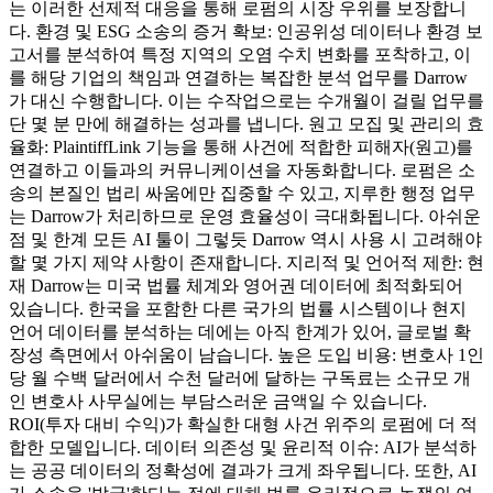
는 이러한 선제적 대응을 통해 로펌의 시장 우위를 보장합니
다. 환경 및 ESG 소송의 증거 확보: 인공위성 데이터나 환경 보
고서를 분석하여 특정 지역의 오염 수치 변화를 포착하고, 이
를 해당 기업의 책임과 연결하는 복잡한 분석 업무를 Darrow
가 대신 수행합니다. 이는 수작업으로는 수개월이 걸릴 업무를
단 몇 분 만에 해결하는 성과를 냅니다. 원고 모집 및 관리의 효
율화: PlaintiffLink 기능을 통해 사건에 적합한 피해자(원고)를
연결하고 이들과의 커뮤니케이션을 자동화합니다. 로펌은 소
송의 본질인 법리 싸움에만 집중할 수 있고, 지루한 행정 업무
는 Darrow가 처리하므로 운영 효율성이 극대화됩니다. 아쉬운
점 및 한계 모든 AI 툴이 그렇듯 Darrow 역시 사용 시 고려해야
할 몇 가지 제약 사항이 존재합니다. 지리적 및 언어적 제한: 현
재 Darrow는 미국 법률 체계와 영어권 데이터에 최적화되어
있습니다. 한국을 포함한 다른 국가의 법률 시스템이나 현지
언어 데이터를 분석하는 데에는 아직 한계가 있어, 글로벌 확
장성 측면에서 아쉬움이 남습니다. 높은 도입 비용: 변호사 1인
당 월 수백 달러에서 수천 달러에 달하는 구독료는 소규모 개
인 변호사 사무실에는 부담스러운 금액일 수 있습니다.
ROI(투자 대비 수익)가 확실한 대형 사건 위주의 로펌에 더 적
합한 모델입니다. 데이터 의존성 및 윤리적 이슈: AI가 분석하
는 공공 데이터의 정확성에 결과가 크게 좌우됩니다. 또한, AI