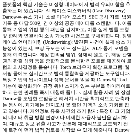
플랫폼의 핵심 기술은 비정형 데이터에서 법적 유의미함을 추
출하는 데 있습니다. AI 케이스 디스커버리 (Case Discovery):
Darrow는 뉴스 기사, 소셜 미디어 포스팅, SEC 공시 자료, 법원
기록 등 매달 500만 건 이상의 공공 데이터를 스캔합니다. 이를
통해 기업의 위법 행위 패턴을 감지하고, 이를 실제 법률 조항
및 판례와 연결하여 소송 가능한 사건으로 구체화합니다. 정밀
케이스 언더라이팅 (Underwriting): 발견된 사건이 실제 승소 가
능성이 있는지, 보상 규모는 어느 정도일지 AI가 통계 모델을
통해 예측합니다. 예상 합의금 범위, 잠재적 원고 수, 해당 관할
권의 판결 성향 등을 종합적으로 분석한 리포트를 제공하여 로
펌의 의사결정을 돕습니다. Torch 브라우저 확장 프로그램: 웹
서핑 중에도 실시간으로 법적 통찰력을 제공하는 도구입니다.
특정 기업의 웹사이트나 정책 문서를 읽을 때 Darrow의 Torch
기능이 활성화되어 규정 위반 소지가 있는 부분을 하이라이트
하고 관련 판례를 즉시 매칭해 줍니다. 실제 활용 사례 및 장점
Darrow를 도입한 로펌들은 리서치 시간을 획기적으로 단축하
는 동시에, 과거에는 인지조차 못 했던 거액의 소송 기회를 잡
고 있습니다. 개인정보 유출 사건의 조기 탐지: 특정 테크 기업
의 데이터 취급 방침 변경이나 미세한 사용자 불만을 감지하
여, 대규모 정보 유출 사고가 언론에 대대적으로 보도되기 전
에 로펌이 먼저 법적 검토를 시작할 수 있게 해줍니다. Darrow