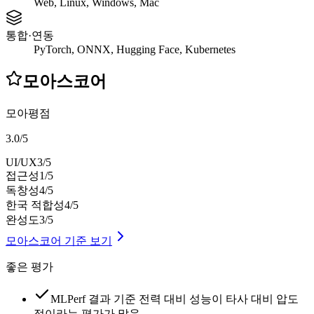
Web, Linux, Windows, Mac
통합·연동
PyTorch, ONNX, Hugging Face, Kubernetes
모아스코어
모아평점
3.0
/
5
UI/UX
3
/5
접근성
1
/5
독창성
4
/5
한국 적합성
4
/5
완성도
3
/5
모아스코어 기준 보기
좋은 평가
MLPerf 결과 기준 전력 대비 성능이 타사 대비 압도
적이라는 평가가 많음