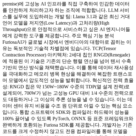
premise)에 고성능 AI 인프라를 직접 구축하여 민감한 데이터
를 안전하게 처리하고자 하는 조직에 적합합니다. LLM 서비
스를 실무에 도입하려는 개발 팀: Llama 3.1과 같은 최신 거대
언어 모델을 저지연(Low Latency)과 고처리량(High
Throughput)으로 안정적으로 서비스하고 싶은 AI 엔지니어들
에게 강력한 도구를 제공합니다. 주요 핵심 기능 분석
FuriosaAI가 글로벌 시장에서 엔비디아의 대항마로 꼽히는 이
유는 독보적인 기술적 차별점에 있습니다. TCP(Tensor
Contraction Processor) 아키텍처: 2세대 칩인 RNGD(Renegade)
에 적용된 이 기술은 기존의 단순 행렬 연산을 넘어 텐서 수축
기반의 연산 방식을 채택했습니다. 이를 통해 데이터 재사용성
을 극대화하고 메모리 병목 현상을 해결하여 복잡한 트랜스포
머 모델에서 압도적인 성능을 발휘합니다. 혁신적인 전력 효율
성: RNGD 칩은 약 150W~180W 수준의 TDP(열 설계 전력)로
설계되어, 700W가 넘는 고성능 GPU 대비 1/4 수준의 전력으로
도 대등하거나 그 이상의 추론 성능을 낼 수 있습니다. 이는 데
이터 센터 유지 비용을 수조 원 단위로 아낄 수 있는 핵심 요소
입니다. 통합 소프트웨어 SDK와 컴파일러: 하드웨어 성능을
100% 끌어낼 수 있도록 PyTorch, ONNX 등 표준 프레임워크와
완벽하게 호환되는 Furiosa SDK를 제공합니다. 개발자는 기존
코드를 크게 수정하지 않고도 전용 컴파일러를 통해 모델을