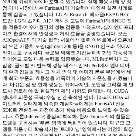
NPU에 최적화하여 배포할 수 있습니다. 실제 활용 사례 및 장
점 이미 시장에서는 FuriosaAI의 기술력이 다양한 실전 사례를
통해 검증되고 있습니다. LG AI Research '엑사원(EXAONE)'
도입: LG의 초거대 AI인 엑사원 모델에 FuriosaAI의 RNGD 칩
을 적용하여 수개월간의 성능 검증을 마쳤으며, 실제 엔터프라
이즈 환경에서의 안정성과 처리 효율을 증명했습니다. 오픈
AI(OpenAI)와의 기술 협력: 서울에서 열린 이벤트에서 오픈AI
의 오픈 가중치 모델(gpt-oss-120b 등)을 RNGD 인프라 위에서
라이브로 구동하며, 글로벌 빅테크 기업들과의 협업 가능성과
하이엔드 모델 대응 능력을 입증했습니다. MLPerf 벤치마크
압승: 글로벌 AI 반도체 성능 테스트인 MLPerf에서 엔비디아
의 주력 칩들을 제치고 객체 인식 및 이미지 분류 부문에서 세
계 최고 수준의 효율성을 기록하며 기술적 자존심을 세웠습니
다. 아쉬운 점 및 한계 성능은 뛰어나지만, 도입을 고려할 때 반
드시 검토해야 할 현실적인 제약 사항도 존재합니다. CUDA
생태계 의존성 극복: 수십 년간 축적된 엔비디아의 CUDA 라
이브러리 생태계에 익숙한 개발자들에게는 FuriosaAI 전용
SDK로 전환하는 과정이 초기 학습 비용으로 느껴질 수 있습
니다. 추론(Inference) 중심의 최적화: 현재 FuriosaAI의 칩들은
모델을 구동하는 '추론' 영역에 특화되어 있습니다. 대규모 모
델을 처음부터 학습시키는 '트레이닝' 영역에서는 여전히 확장
중인 단계이므로 용도에 맞는 선택이 필요합니다. B2B 중심의