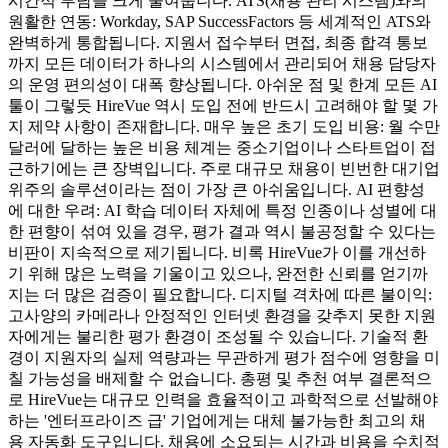
시간적 부담을 크게 줄여줍니다. ATS(채용 관리 시스템)와의
원활한 연동: Workday, SAP SuccessFactors 등 세계적인 ATS와
완벽하게 통합됩니다. 지원서 접수부터 면접, 최종 합격 통보
까지 모든 데이터가 하나의 시스템에서 관리되어 채용 담당자
의 운영 편의성이 대폭 향상됩니다. 아쉬운 점 및 한계 모든 AI
툴이 그렇듯 HireVue 역시 도입 전에 반드시 고려해야 할 몇 가
지 제약 사항이 존재합니다. 매우 높은 초기 도입 비용: 월 수만
달러에 달하는 높은 비용 체계는 중소기업이나 스타트업이 접
근하기에는 큰 장벽입니다. 주로 대규모 채용이 빈번한 대기업
위주의 솔루션이라는 점이 가장 큰 아쉬움입니다. AI 편향성
에 대한 우려: AI 학습 데이터 자체에 특정 인종이나 성별에 대
한 편향이 섞여 있을 경우, 평가 결과 역시 불공정할 수 있다는
비판이 지속적으로 제기됩니다. 비록 HireVue가 이를 개선하
기 위해 많은 노력을 기울이고 있으나, 완전한 신뢰를 얻기까
지는 더 많은 검증이 필요합니다. 디지털 격차에 따른 불이익:
고사양의 카메라나 안정적인 인터넷 환경을 갖추지 못한 지원
자에게는 불리한 평가 환경이 조성될 수 있습니다. 기술적 환
경이 지원자의 실제 역량과는 무관하게 평가 점수에 영향을 미
칠 가능성을 배제할 수 없습니다. 총평 및 추천 여부 결론적으
로 HireVue는 대규모 인력을 효율적이고 과학적으로 선발해야
하는 '엔터프라이즈 급' 기업에게는 대체 불가능한 최고의 채
용 자동화 도구입니다. 채용에 소요되는 시간과 비용을 수치적