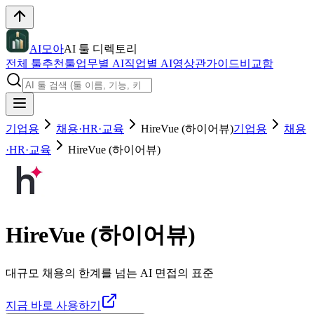
AI모아
AI 툴 디렉토리
전체 툴
추천툴
업무별 AI
직업별 AI
영상관
가이드
비교함
기업용
채용·HR·교육
HireVue (하이어뷰)
기업용
채용
·HR·교육
HireVue (하이어뷰)
HireVue (하이어뷰)
대규모 채용의 한계를 넘는 AI 면접의 표준
지금 바로 사용하기