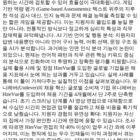
원하는 시간에 검토할 수 있어 효율성이 극대화됩니다. 게임
기반 역량 평가 (Game-based Assessments): 텍스트 위주의 지루
한 적성 검사 대신, 인지 능력과 문제 해결 능력을 측정할 수 있
는 짧은 게임을 제공합니다. 이는 지원자의 몰입도를 높일 뿐
만 아니라, 전통적인 방식보다 정교하게 심리적 특성과 직무
잠재력을 파악해냅니다. AI 기반 언어 및 행동 분석: 지원자의
답변 내용뿐만 아니라 언어 구사 능력, 어휘 선택, 문장 구조 등
을 AI가 분석합니다. 과거에는 안면 인식 분석 기능이 논란이
되었으나, 현재는 언어적 패턴과 직무 관련 핵심 키워드 중심
의 분석으로 진화하여 더 투명하고 정확한 평가를 지원합니다.
실제 활용 사례 및 장점 HireVue를 도입한 글로벌 기업들은 채
용 지표에서 눈에 띄는 성과를 거두고 있습니다. 실제 사례를
통해 이 툴이 가져다주는 실질적인 이점을 살펴보겠습니다. 유
니레버(Unilever)의 채용 혁신: 글로벌 소비재 기업 유니레버는
HireVue를 도입하여 채용 기간을 4개월에서 단 2주로 단축했
습니다. 초기 스크리닝 단계를 AI 영상 면접으로 대체함으로
써 수십만 시간의 면접관 업무를 절감하고 채용 비용을 획기적
으로 낮췄습니다. 지원자 경험의 유연성 확대: 지원자는 자신
의 집에서 가장 편안한 시간에 면접에 응할 수 있습니다. 조사
에 따르면 HireVue 면접의 약 40% 이상이 업무 시간 외에 이루
어지며, 이는 현직에 있는 우수 인재들이 이직 과정에서 겪는