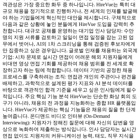
객관성은 가장 중요한 화두 중 하나입니다. HireVue는 특히 대
규모 채용을 정기적으로 진행하거나, 전 세계의 인재를 발굴해
야 하는 기업들에게 혁신적인 대안을 제시합니다. 구체적으로
다음과 같은 상황에 놓인 분들에게 HireVue 도입을 강력히 추
천합니다. 대규모 공채를 운영하는 대기업 인사 담당자: 수만
명의 지원 서류를 검토하고 일일이 면접 일정을 잡는 고된 업
무에서 벗어나, AI의 1차 스크리닝을 통해 검증된 후보자에게
만 집중하고 싶은 경우입니다. 글로벌 인재를 채용하는 외국계
기업: 시차 문제로 실시간 면접이 어려운 해외 지원자들에게
비대면 영상 면접 기회를 제공하여 채용 범위를 전 세계로 확
장하고자 하는 팀에 적합합니다. 데이터 기반의 공정한 채용
프로세스를 구축하려는 조직: 면접관 개인의 주관이나 편견을
배제하고, 과학적으로 설계된 평가 지표와 AI 분석 데이터를
바탕으로 객관적인 합격 기준을 세우고 싶은 인사팀에게 필수
적입니다. 주요 핵심 기능 분석 HireVue는 단순한 화상 회의 도
구가 아니라, 채용의 전 과정을 지능화하는 종합 HR 플랫폼입
니다. HireVue가 제공하는 핵심 기능들은 채용의 질을 한 단계
높여줍니다. 온디맨드 비디오 인터뷰 (On-Demand
Interviewing): 지원자가 정해진 질문에 대해 자신의 답변을 영
상으로 녹화하여 제출하는 방식입니다. 인사 담당자는 실시간
면접 없이도 지원자의 커뮤니케이션 능력, 태도, 직무 지식을