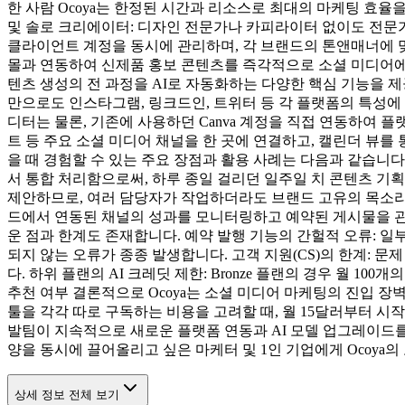
한 사람 Ocoya는 한정된 시간과 리소스로 최대의 마케팅 효율
및 솔로 크리에이터: 디자인 전문가나 카피라이터 없이도 전문
클라이언트 계정을 동시에 관리하며, 각 브랜드의 톤앤매너에 맞는 
몰과 연동하여 신제품 홍보 콘텐츠를 즉각적으로 소셜 미디어에 공
텐츠 생성의 전 과정을 AI로 자동화하는 다양한 핵심 기능을 제공합니
만으로도 인스타그램, 링크드인, 트위터 등 각 플랫폼의 특성에 
디터는 물론, 기존에 사용하던 Canva 계정을 직접 연동하여 플
트 등 주요 소셜 미디어 채널을 한 곳에 연결하고, 캘린더 뷰를 
을 때 경험할 수 있는 주요 장점과 활용 사례는 다음과 같습니다
서 통합 처리함으로써, 하루 종일 걸리던 일주일 치 콘텐츠 기획
제안하므로, 여러 담당자가 작업하더라도 브랜드 고유의 목소리를
드에서 연동된 채널의 성과를 모니터링하고 예약된 게시물을 관리할
운 점과 한계도 존재합니다. 예약 발행 기능의 간헐적 오류: 일
되지 않는 오류가 종종 발생합니다. 고객 지원(CS)의 한계: 
다. 하위 플랜의 AI 크레딧 제한: Bronze 플랜의 경우 월 
추천 여부 결론적으로 Ocoya는 소셜 미디어 마케팅의 진입 장벽
툴을 각각 따로 구독하는 비용을 고려할 때, 월 15달러부터 시
발팀이 지속적으로 새로운 플랫폼 연동과 AI 모델 업그레이드를
양을 동시에 끌어올리고 싶은 마케터 및 1인 기업에게 Ocoya의
상세 정보 전체 보기