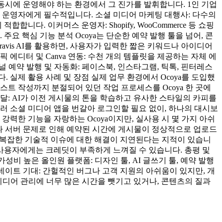
 동시에 운영해야 하는 환경에서 그 진가를 발휘합니다. 1인 기업
 운영자에게 필수적입니다. 소셜 미디어 마케팅 대행사: 다수의
 이커머스 운영자: Shopify, WooCommerce 등 쇼핑
 핵심 기능 분석 Ocoya는 단순한 예약 발행 툴을 넘어, 콘
Travis AI를 활용하면, 사용자가 입력한 짧은 키워드나 아이디어
에디터 및 Canva 연동: 수천 개의 템플릿을 제공하는 자체 에
널 예약 발행 및 자동화: 페이스북, 인스타그램, 틱톡, 핀터레스
 실제 활용 사례 및 장점 실제 업무 환경에서 Ocoya를 도입했
스트 작성까지 분절되어 있던 작업 프로세스를 Ocoya 한 곳에
전달: AI가 이전 게시물의 톤을 학습하고 유사한 스타일의 카피를
러 소셜 미디어 앱을 번갈아 로그인할 필요 없이, 하나의 대시보
력한 기능을 자랑하는 Ocoya이지만, 실사용 시 몇 가지 아쉬
경이나 서버 문제로 인해 예약된 시간에 게시물이 정상적으로 업로드
며, 복잡한 기술적 이슈에 대한 해결이 지연된다는 지적이 있습니
활성 사용자에게는 크레딧이 부족하게 느껴질 수 있습니다. 총평 및
비 높은 올인원 플랫폼: 디자인 툴, AI 글쓰기 툴, 예약 발행
업데이트 기대: 간헐적인 버그나 고객 지원의 아쉬움이 있지만, 개
미디어 관리에 너무 많은 시간을 뺏기고 있거나, 콘텐츠의 질과