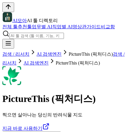
AI모아
AI 툴 디렉토리
전체 툴
추천툴
업무별 AI
직업별 AI
영상관
가이드
비교함
검색 / 리서치
AI 검색엔진
PictureThis (픽처디스)
검색 /
리서치
AI 검색엔진
PictureThis (픽처디스)
PictureThis (픽처디스)
찍으면 살아나는 당신의 반려식물 지도
지금 바로 사용하기