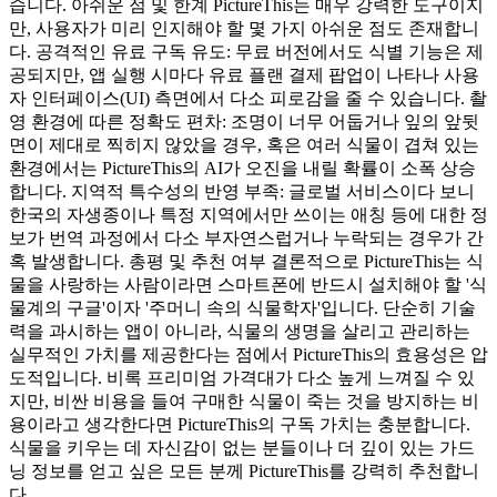
습니다. 아쉬운 점 및 한계 PictureThis는 매우 강력한 도구이지
만, 사용자가 미리 인지해야 할 몇 가지 아쉬운 점도 존재합니
다. 공격적인 유료 구독 유도: 무료 버전에서도 식별 기능은 제
공되지만, 앱 실행 시마다 유료 플랜 결제 팝업이 나타나 사용
자 인터페이스(UI) 측면에서 다소 피로감을 줄 수 있습니다. 촬
영 환경에 따른 정확도 편차: 조명이 너무 어둡거나 잎의 앞뒷
면이 제대로 찍히지 않았을 경우, 혹은 여러 식물이 겹쳐 있는
환경에서는 PictureThis의 AI가 오진을 내릴 확률이 소폭 상승
합니다. 지역적 특수성의 반영 부족: 글로벌 서비스이다 보니
한국의 자생종이나 특정 지역에서만 쓰이는 애칭 등에 대한 정
보가 번역 과정에서 다소 부자연스럽거나 누락되는 경우가 간
혹 발생합니다. 총평 및 추천 여부 결론적으로 PictureThis는 식
물을 사랑하는 사람이라면 스마트폰에 반드시 설치해야 할 '식
물계의 구글'이자 '주머니 속의 식물학자'입니다. 단순히 기술
력을 과시하는 앱이 아니라, 식물의 생명을 살리고 관리하는
실무적인 가치를 제공한다는 점에서 PictureThis의 효용성은 압
도적입니다. 비록 프리미엄 가격대가 다소 높게 느껴질 수 있
지만, 비싼 비용을 들여 구매한 식물이 죽는 것을 방지하는 비
용이라고 생각한다면 PictureThis의 구독 가치는 충분합니다.
식물을 키우는 데 자신감이 없는 분들이나 더 깊이 있는 가드
닝 정보를 얻고 싶은 모든 분께 PictureThis를 강력히 추천합니
다.