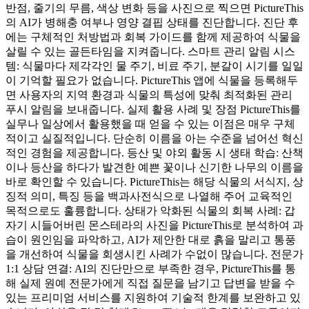
반점, 줄기의 무름, 색상 변화 등을 사진으로 찍으면 PictureThis
의 AI가 병해충 여부나 영양 결핍 상태를 진단합니다. 진단 후
에는 구체적인 처방법과 회복 가이드를 함께 제공하여 식물을
살릴 수 있는 골든타임을 지켜줍니다. 스마트 관리 알림 시스
템: 식물마다 제각각인 물 주기, 비료 주기, 분갈이 시기를 일일
이 기억할 필요가 없습니다. PictureThis 앱에 식물을 등록해두
면 사용자의 지역 환경과 식물의 특성에 맞춰 최적화된 관리
푸시 알림을 보내줍니다. 실제 활용 사례 및 장점 PictureThis를
실무나 일상에서 활용했을 때 얻을 수 있는 이점은 매우 구체
적이고 실질적입니다. 단순히 이름을 아는 수준을 넘어선 혁신
적인 경험을 제공합니다. 등산 및 야외 활동 시 생태 학습: 산책
이나 등산을 하다가 발견한 예쁜 꽃이나 신기한 나무의 이름을
바로 확인할 수 있습니다. PictureThis는 해당 식물의 서식지, 상
징적 의미, 특징 등을 백과사전식으로 나열해 주어 교육적인
목적으로도 훌륭합니다. 상태가 악화된 식물의 회복 사례: 갑
자기 시들어버린 몬스테라의 사진을 PictureThis로 분석하여 과
습이 원인임을 파악하고, AI가 제안한 대로 흙을 말리고 통풍
을 개선하여 식물을 회생시킨 사례가 수없이 많습니다. 전문가
1:1 상담 연결: AI의 진단만으로 부족한 경우, PictureThis를 통
해 실제 원예 전문가에게 직접 질문을 남기고 답변을 받을 수
있는 프리미엄 서비스를 지원하여 기술적 한계를 보완하고 있