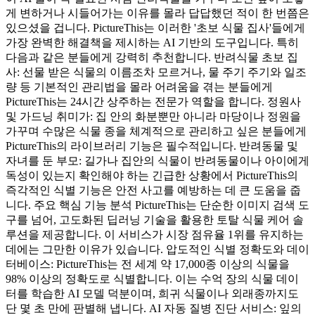
게 변하거나 시들어가는 이유를 몰라 답답했던 적이 한 번쯤은
있으셨을 겁니다. PictureThis는 이러한 '초보 식물 집사'들에게
가장 완벽한 해결책을 제시하는 AI 기반의 도구입니다. 특히
다음과 같은 분들에게 강력히 추천합니다. 반려식물 초보 집
사: 선물 받은 식물의 이름조차 모르거나, 물 주기 주기와 일조
량 등 기본적인 관리법을 몰라 어려움을 겪는 분들에게
PictureThis는 24시간 상주하는 전문가 역할을 합니다. 정원사
및 가드닝 취미가: 집 안의 화분뿐만 아니라 마당이나 정원을
가꾸며 수많은 식물 종을 체계적으로 관리하고 싶은 분들에게
PictureThis의 라이브러리 기능은 필수적입니다. 반려동물 및
자녀를 둔 부모: 길가나 집안의 식물이 반려동물이나 아이에게
독성이 있는지 확인해야 하는 긴급한 상황에서 PictureThis의
즉각적인 식별 기능은 안전 사고를 예방하는 데 큰 도움을 줍
니다. 주요 핵심 기능 분석 PictureThis는 단순한 이미지 검색 도
구를 넘어, 고도화된 딥러닝 기술을 활용한 토탈 식물 케어 솔
루션을 제공합니다. 이 서비스가 시장 점유율 1위를 유지하는
데에는 그만한 이유가 있습니다. 압도적인 식별 정확도와 데이
터베이스: PictureThis는 전 세계 약 17,000종 이상의 식물을
98% 이상의 정확도로 식별합니다. 이는 수억 장의 식물 데이
터를 학습한 AI 모델 덕분이며, 희귀 식물이나 외래종까지도
단 몇 초 만에 판별해 냅니다. AI 자동 질병 진단 서비스: 잎의