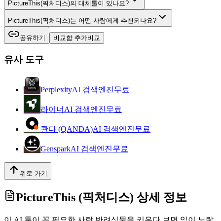
PictureThis(픽처디스)의 대체툴이 있나요?
PictureThis(픽처디스)는 어떤 사람에게 추천되나요?
공유하기
비교함 추가
비교
유사 도구
Perplexity
AI 검색엔진
무료
라이너
AI 검색엔진
무료
콴다 (QANDA)
AI 검색엔진
무료
Genspark
AI 검색엔진
무료
위로 가기
PictureThis (픽처디스)
상세 정보
이 AI 툴이 꼭 필요한 사람 반려식물을 키우다 보면 잎이 노랗