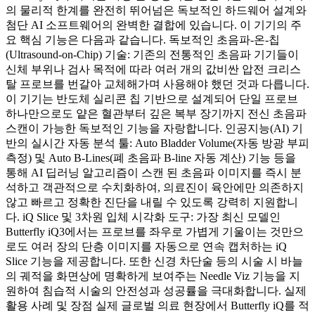
의 물리적 한계를 완전히 뛰어넘은 독보적인 하드웨어 설계와
첨단 AI 소프트웨어의 완벽한 결합에 있습니다. 이 기기의 주
요 핵심 기능은 다음과 같습니다. 독보적인 초음파-온-칩
(Ultrasound-on-Chip) 기술: 기존의 전통적인 초음파 기기들이
신체 부위나 검사 목적에 따라 여러 개의 값비싼 압전 크리스
탈 프로브를 번갈아 교체해가며 사용해야 했던 것과 다릅니다.
이 기기는 반도체 실리콘 칩 기반으로 설계되어 단일 프로브
하나만으로도 얕은 혈관부터 깊은 복부 장기까지 전신 초음파
스캔이 가능한 독보적인 기능을 자랑합니다. 인공지능(AI) 기
반의 실시간 자동 분석 툴: Auto Bladder Volume(자동 방광 부피
측정) 및 Auto B-Lines(폐 초음파 B-line 자동 계산) 기능 등을
통해 AI 딥러닝 알고리즘이 스캔 된 초음파 이미지를 즉시 분
석하고 객관적으로 수치화하여, 의료진이 육안에만 의존하지
않고 빠르고 정확한 진단을 내릴 수 있도록 강력히 지원합니
다. iQ Slice 및 3차원 입체 시각화 도구: 가장 최신 모델인
Butterfly iQ3에서는 프로브를 좌우로 가볍게 기울이는 것만으
로도 여러 장의 단층 이미지를 자동으로 연속 캡처하는 iQ
Slice 기능을 제공합니다. 또한 신경 차단술 등의 시술 시 바늘
의 궤적을 화면상에 명확하게 보여주는 Needle Viz 기능을 지
원하여 침습적 시술의 안전성과 성공률을 극대화합니다. 실제
활용 사례 및 장점 실제 글로벌 의료 현장에서 Butterfly iQ를 적