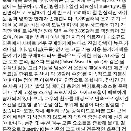
로를 대폭 줄여줍니다. 아쉬운 점 및 한계 수많은 혁신적인 장
점에도 불구하고, 개인 병원이나 일선 의료진이 Butterfly iQ를
전면적으로 도입하기 전에 반드시 고려해야 할 현실적인 아쉬
운 점과 명확한 한계가 존재합니다. 3,899달러의 초기 기기 구
매 비용 부담: 최신 주력 모델인 iQ3의 경우 하드웨어 기기 가
격만 한화로 수백만 원에 달하는 약 3,899달러로 책정되어 있
으며, 이는 대형 병원이 아닌 개인 자격의 의료진이나 소규모
의원에서 사비로 선뜻 구매하기에는 다소 진입 장벽이 높은 가
격대입니다. 멤버십(구독) 없이는 고급 기능 사용 불가: 거액을
들여 기기를 구매하더라도 클라우드 무제한 저장, AI 자동 진
단 보조 분석, 펄스파 도플러(Pulsed-Wave Doppler)와 같은 필
수적인 임상 고급 기능을 임상에서 온전히 활용하려면 매년 구
독료(월 단위로 환산 시 약 35달러 수준)를 지속적으로 지불해
야 한다는 점이 큰 아쉬움이자 단점으로 꼽힙니다. 장시간 연
속 사용 시 기기 발열 및 배터리 충전의 번거로움: 초소형 폼팩
터 내부에 고성능 스캐닝 프로세서와 마이크로칩이 빽빽하게
탑재되어 있다 보니, 다수의 환자를 대상으로 연속으로 장시간
스캔을 진행할 경우 손을 잡는 부위에 발열이 다소 발생할 수
있습니다. 또한, 자체 배터리 구동 방식이므로 바쁜 교대 근무
중에 배터리가 방전되지 않도록 지속적인 충전 관리에 신경 써
야 합니다. 총평 및 추천 여부 모든 요소들을 종합해 볼 때, 결
론적으로 Butterfly iQ는 기존의 크고 비싼 전통적인 초음파 검