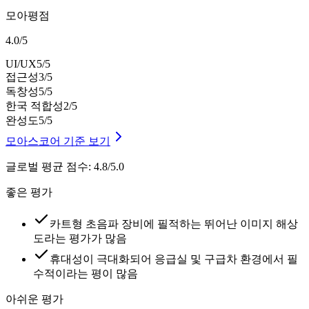
모아평점
4.0
/
5
UI/UX
5
/5
접근성
3
/5
독창성
5
/5
한국 적합성
2
/5
완성도
5
/5
모아스코어 기준 보기
글로벌 평균 점수
:
4.8/5.0
좋은 평가
카트형 초음파 장비에 필적하는 뛰어난 이미지 해상
도라는 평가가 많음
휴대성이 극대화되어 응급실 및 구급차 환경에서 필
수적이라는 평이 많음
아쉬운 평가