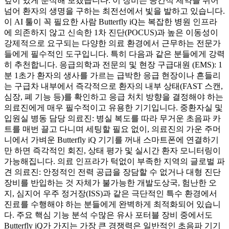
깊이 있게 분석해 보겠습니다. 이 장비는 공간적 제약을 뛰어
넘어 환자의 생명을 구하는 최전선에서 빛을 발하고 있습니다.
이 AI 툴이 꼭 필요한 사람 Butterfly iQ는 복잡한 병원 인프라
에 의존하지 않고 신속한 1차 진단(POCUS)과 높은 이동성이
강제적으로 요구되는 다양한 의료 환경에서 근무하는 전문가
들에게 필수적인 도구입니다. 특히 다음과 같은 분들에게 강력
히 추천합니다. 응급의학과 전문의 및 현장 구급대원 (EMS): 1
분 1초가 환자의 생사를 가르는 급박한 응급 현장이나 흔들리
는 구급차 내부에서 즉각적으로 환자의 내부 상태(FAST 스캔,
심장, 폐 기능 등)를 확인하고 응급 처치 방향을 결정해야 하는
의료진에게 매우 필수적이고 유용한 기기입니다. 중환자실 및
입원실 병동 담당 의료진: 병실 복도를 따라 무거운 초음파 카
트를 매번 끌고 다니며 세팅할 필요 없이, 의료진의 가운 주머
니에서 가벼운 Butterfly iQ 기기를 꺼내 스마트폰에 연결하기
만 하면 즉각적인 회진, 상태 평가 및 실시간 환자 모니터링이
가능해집니다. 의료 인프라가 턱없이 부족한 지역의 글로벌 파
견 의료진: 안정적인 전력 공급을 장담할 수 없거나 대형 진단
장비를 반입하는 것 자체가 불가능한 개발도상국, 험난한 오
지, 심지어 우주 정거장(ISS)과 같은 극단적인 특수 환경에서
진료를 수행해야 하는 분들에게 완벽하게 최적화되어 있습니
다. 주요 핵심 기능 분석 수많은 유사 포터블 장비 중에서도
Butterfly iQ가 가지는 가장 큰 경쟁력은 일반적인 초음파 기기