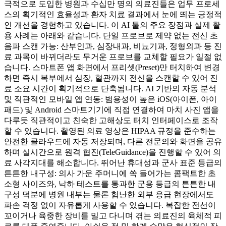
극적으로 도입한 병원과 수십만 명의 의료진들은 업무 프로세
스의 획기적인 효율성과 환자 치료 결과에서 눈에 띄는 긍정적
인 개선을 경험하고 있습니다. 이 AI 툴의 주요 장점과 실제 활
용 사례는 아래와 같습니다. 단일 프로브로 제약 없는 전신 초
음파 스캔 가능: 산부인과, 심장내과, 비뇨기과, 정형외과 등 진
료 과목이 바뀌더라도 무거운 프로브를 교체할 필요가 일절 없
습니다. 스마트폰 앱 화면에서 프리셋(Preset)만 터치하여 변경
하면 즉시 복부에서 심장, 혈관까지 전신을 스캔할 수 있어 진
료 소요 시간이 획기적으로 단축됩니다. AI 기반의 자동 분석
및 직관적인 모바일 앱 연동: 범용성이 높은 iOS(아이폰, 아이
패드) 및 Android 스마트기기에 직접 연결하여 마치 사진 앱을
다루듯 직관적이고 친숙한 고해상도 터치 인터페이스로 조작
할 수 있습니다. 촬영된 의료 영상은 HIPAA 규정을 준수하는
안전한 클라우드에 자동 저장되며, 다른 전문의와 화면을 공유
하며 실시간으로 원격 협진(TeleGuidance)을 진행할 수 있어 의
료 사각지대를 해소합니다. 뛰어난 휴대성과 군사 표준 등급의
튼튼한 내구성: 의사 가운 주머니에 쏙 들어가는 콤팩트한 초
소형 사이즈와, 낙하 테스트를 통과한 군용 등급의 튼튼한 내
구성 덕분에 병원 내부는 물론 험난한 외부 응급 현장에서도
파손 걱정 없이 자유롭게 사용할 수 있습니다. 복잡한 전선이
꼬이거나 육중한 장비를 밀고 다니며 겪는 의료진의 육체적 피