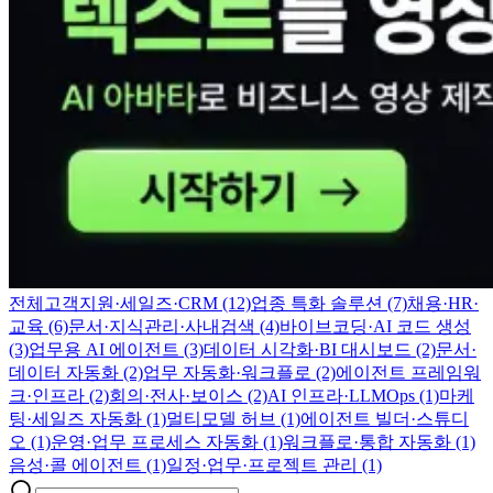
전체
고객지원·세일즈·CRM (12)
업종 특화 솔루션 (7)
채용·HR·
교육 (6)
문서·지식관리·사내검색 (4)
바이브코딩·AI 코드 생성
(3)
업무용 AI 에이전트 (3)
데이터 시각화·BI 대시보드 (2)
문서·
데이터 자동화 (2)
업무 자동화·워크플로 (2)
에이전트 프레임워
크·인프라 (2)
회의·전사·보이스 (2)
AI 인프라·LLMOps (1)
마케
팅·세일즈 자동화 (1)
멀티모델 허브 (1)
에이전트 빌더·스튜디
오 (1)
운영·업무 프로세스 자동화 (1)
워크플로·통합 자동화 (1)
음성·콜 에이전트 (1)
일정·업무·프로젝트 관리 (1)