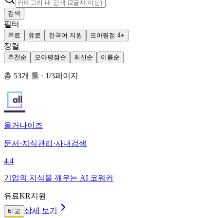
검색
필터
무료
유료
한국어 지원
모아평점 4+
정렬
추천순
모아평점순
최신순
이름순
총
53
개 툴
·
1
/
3
페이지
올거나이즈
문서·지식관리·사내검색
4.4
기업의 지식을 깨우는 AI 코워커
유료
KR지원
상세 보기
비교