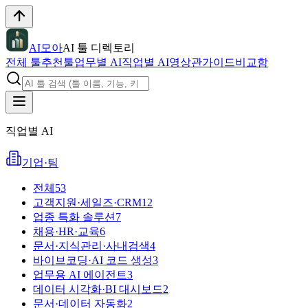
AI모아
AI 툴 디렉토리
전체 툴
추천툴
업무별 AI
직업별 AI
영상관
가이드
비교함
직업별 AI
기업·팀
전체
53
고객지원·세일즈·CRM
12
업종 특화 솔루션
7
채용·HR·교육
6
문서·지식관리·사내검색
4
바이브코딩·AI 코드 생성
3
업무용 AI 에이전트
3
데이터 시각화·BI 대시보드
2
문서·데이터 자동화
2