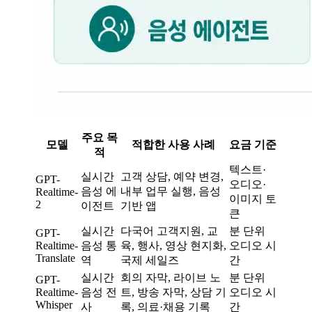
주요 목
모델
적합한 사용 사례
요금 기준
적
텍스트·
실시간
고객 상담, 예약 변경,
GPT-
오디오·
음성 에
내부 업무 실행, 음성
Realtime-
이미지 토
2
이전트
기반 앱
큰
실시간
다국어 고객지원, 교
분 단위
GPT-
Realtime-
음성 통
육, 행사, 영상 현지화,
오디오 시
Translate
역
국제 세일즈
간
실시간
회의 자막, 라이브 노
분 단위
GPT-
Realtime-
음성 전
트, 방송 자막, 상담 기
오디오 시
Whisper
사
록, 의료·채용 기록
간