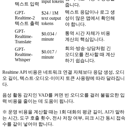
input tokens
텍스트 입력
줍니다.
텍스트 응답이나 로그 생
GPT-
$24 / 1M
Realtime-2
text output
성이 많은 앱에서 확인해
텍스트 출력
tokens
야 합니다.
GPT-
통역 시간 자체가 비용
$0.034 /
Realtime-
minute
계산의 핵심입니다.
Translate
회의·방송·상담처럼 긴
GPT-
$0.017 /
Realtime-
오디오를 전사할 때 계산
minute
Whisper
하기 쉽습니다.
Realtime API 비용은 네트워크 연결 자체보다 응답 생성, 오디
오 길이, 텍스트·오디오·이미지 토큰 사용량에 따라 달라집니
다.
음성 활동 감지인 VAD를 켜면 빈 오디오를 걸러 불필요한 입
력 비용을 줄이는 데 도움이 됩니다.
※ 운영 비용을 계산할 때는 1회 대화의 평균 길이, AI가 말하
는 시간, 도구 호출 횟수, 전사 저장 여부, 피크 시간 동시 접속
수를 같이 넣어야 합니다.