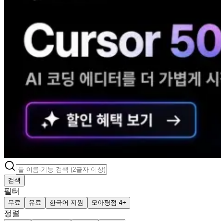
검색
필터
무료
유료
한국어 지원
모아평점 4+
정렬