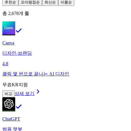
추천순
모아평점순
최신순
이름순
총
2,678
개 툴
Canva
디자인·브랜딩
4.8
클릭 몇 번으로 끝나는 AI 디자인
무료
KR지원
상세 보기
비교
ChatGPT
범용 챗봇