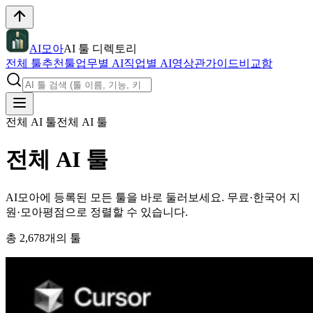
AI모아
AI 툴 디렉토리
전체 툴
추천툴
업무별 AI
직업별 AI
영상관
가이드
비교함
전체 AI 툴
전체 AI 툴
전체 AI 툴
AI모아에 등록된 모든 툴을 바로 둘러보세요. 무료·한국어 지
원·모아평점으로 정렬할 수 있습니다.
총
2,678
개의 툴