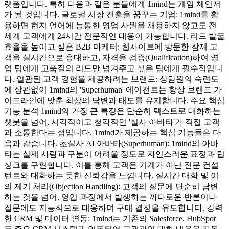
랫폼입니다. 특히 다음과 같은 분들에게 1mind는 게임 체인저
가 될 것입니다. 글로벌 시장 진출을 꿈꾸는 기업: 1mind를 활
용하면 현지 언어에 능통한 영업 사원을 채용하지 않고도 전
세계 고객에게 24시간 전문적인 대응이 가능합니다. 리드 발굴
효율을 높이고 싶은 B2B 마케터: 웹사이트에 방문한 잠재 고
객을 실시간으로 응대하고, 자격을 검증(Qualification)하여 영
업 팀에게 고품질의 리드만 넘겨주고 싶은 팀에게 필수적입니
다. 일관된 고객 경험을 제공하려는 브랜드: 상담원의 숙련도
에 상관없이 1mind의 'Superhuman' 에이전트는 항상 브랜드 가
이드라인에 맞춘 최상의 답변과 태도를 유지합니다. 주요 핵심
기능 분석 1mind의 가장 큰 특징은 단순히 텍스트로 대화하는
챗봇을 넘어, 시각적이고 청각적인 '실사 아바타'가 직접 고객
과 소통한다는 점입니다. 1mind가 제공하는 핵심 기능들은 다
음과 같습니다. 초실사 AI 아바타(Superhuman): 1mind의 아바
타는 실제 사람과 구분이 어려울 정도로 자연스러운 표정과 립
싱크를 구현합니다. 이를 통해 고객은 기계가 아닌 전문 컨설
턴트와 대화하는 듯한 신뢰감을 느낍니다. 실시간 대화 및 이
의 제기 처리(Objection Handling): 고객의 질문에 단순히 답변
하는 것을 넘어, 영업 과정에서 발생하는 까다로운 반론이나
질문에도 지능적으로 대응하며 구매 결정을 유도합니다. 강력
한 CRM 및 데이터 연동: 1mind는 기존의 Salesforce, HubSpot