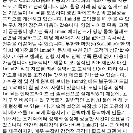
등 주요 CRM 시스템과 연동되어 고객과의 대화 내용을 자동
으로 기록하고 관리합니다. 실제 활용 사례 및 장점 실제로 많
은 기업들이 1mind를 도입하여 영업 파이프라인의 효율성을
극적으로 개선하고 있습니다. 1mind를 도입했을 때 얻을 수 있
는 구체적인 장점은 다음과 같습니다. 영업 사이클 단축: 고객
이 궁금증이 생기는 즉시 1mind 에이전트가 영상 통화 형태로
답변을 제공하므로, 미팅 예약 대기 시간을 없애고 즉각적인
전환을 이끌어낼 수 있습니다. 무한한 확장성(Scalability): 한 명
의 AI 에이전트인 1mind가 동시에 수천 명의 고객과 상담할 수
있어, 대규모 캠페인 진행 시에도 인력 부족 문제 없이 대응이
가능합니다. 인터랙티브 제품 데모: 정적인 PDF 제안서 대신,
1mind가 직접 자료를 띄워 설명하고 고객의 반응에 따라 실시
간으로 내용을 조정하는 맞춤형 데모를 진행할 수 있습니다.
아쉬운 점 및 한계 완벽해 보이는 1mind임에도 불구하고 도입
전 고려해야 할 몇 가지 사항이 있습니다. 도입 비용의 장벽:
1mind는 엔터프라이즈 급 솔루션으로 설계되었기 때문에, 초
기 구축 비용이나 월 구독료가 일반적인 소형 AI 툴에 비해 높
게 형성될 수 있습니다. 기술적 설정의 복잡성: 기업 고유의 지
식 베이스를 1mind에 학습시키고 완벽하게 동작하게 만들기
위해서는 초기 데이터 정제와 설정에 상당한 시간이 소요될 수
있습니다. 인간적 유대감의 한계: 비록 1mind가 실사급 아바타
를 제공하지만, 매우 복잡한 감정적 공감이 필요한 고관여 서