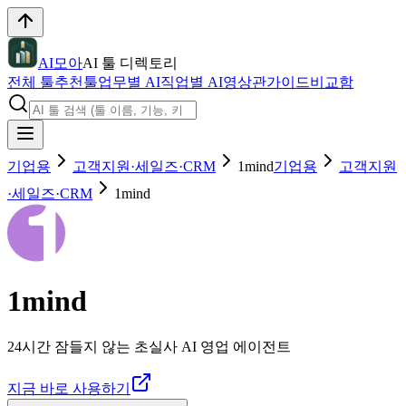
AI모아
AI 툴 디렉토리
전체 툴
추천툴
업무별 AI
직업별 AI
영상관
가이드
비교함
기업용
고객지원·세일즈·CRM
1mind
기업용
고객지원
·세일즈·CRM
1mind
1mind
24시간 잠들지 않는 초실사 AI 영업 에이전트
지금 바로 사용하기