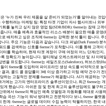
민은 '누가 진짜 우리 제품을 살 준비가 되었는가'를 알아내는 것입니
을 수행하려는 마케팅 팀: 특정 타겟 기업이 자사 웹사이트나 외
를 놓치고 싶지 않은 영업 팀(SDR/BDR): 6sense는 잠재 고객이
 줍니다. 매출 예측과 효율적인 리소스 배분이 필요한 매출 운영(R
치하고 싶은 조직에 6sense는 강력한 분석 툴이 됩니다. 주요 핵
다. 주요 기능은 다음과 같습니다. 다크 퍼널(Dark Funnel) 분석
워드를 검색하는 신호를 6sense가 포착합니다. 이를 통해 고객
터를 학습하여, 현재 타겟 계정이 구매 여정의 어느 단계(인지, 고려,
록 정확도가 높아집니다. 멀티채널 오케스트레이션 및 AI 이메
유도합니다. 6sense는 세일즈포스(Salesforce), 허브스팟(
업들이 6sense를 도입하여 파이프라인 생성 속도를 비약적으로 높이
중한 결과, 콜드 콜 응답률이 3배 이상 증가하고 미팅 예약 건수가
하는 고질적인 문제를 6sense가 해결합니다. AI가 제공하는 '
거에는 고가의 엔터프라이즈 솔루션이었으나, 최근 6sense는 개인이나
있게 했습니다. 아쉬운 점 및 한계 최고의 솔루션임에도 불구하고 6
업 단위에서 6sense의 핵심인 예측 모델링과 자동화를 제대로 사
습 곡선: 기능이 워낙 방대하고 전문적이다 보니, 6sense 플
한계: 6sense는 글로벌 데이터 수집 능력이 탁월하지만, 한국