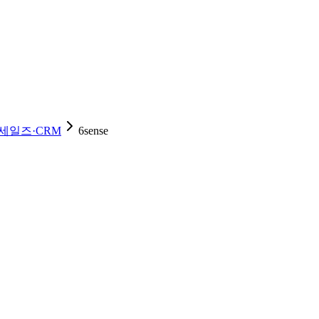
세일즈·CRM
6sense