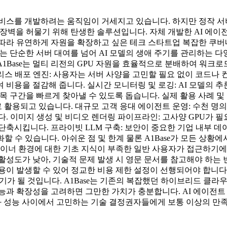
LM 서비스를 개발하려는 움직임이 거세지고 있습니다. 하지만 정작 
술적 장벽을 허물기 위해 탄생한 솔루션입니다. 자체 개발한 AI 
따라 유연하게 자원을 확장하고 싶은 테크 스타트업 복잡한 쿠버네
se는 단순한 서버 대여를 넘어 AI 모델의 생애 주기를 관리하는
1Base는 멀티 리전의 GPU 자원을 효율적으로 분배하여 워크로
스 배포 엔진: 사용자는 서버 사양을 고민할 필요 없이 코드나 컨
용을 절감해 줍니다. 실시간 모니터링 및 로깅: AI 모델의 추론 
병목 구간을 빠르게 찾아낼 수 있도록 돕습니다. 실제 활용 사례 및 
용되고 있습니다. 대규모 고객 응대 에이전트 운영: 수천 명의 동
. 이미지 생성 및 비디오 렌더링 파이프라인: 고사양 GPU가 필
상 단축시킵니다. 프라이빗 LLM 구축: 보안이 중요한 기업 내부 데
 수 있습니다. 아쉬운 점 및 한계 물론 A1Base가 모든 상황에
테이너 환경에 대한 기초 지식이 부족한 일반 사용자가 접근하기에
활성도가 낮아, 기술적 문제 발생 시 영문 문서를 참고해야 하는 
이 발생할 수 있어 정교한 비용 제한 설정이 선행되어야 합니다. 총
무기가 될 것입니다. A1Base는 기존의 복잡했던 하이브리드 클
성능과 확장성을 고려하면 그만한 가치가 충분합니다. AI 에이
성과 성능 사이에서 고민하는 기술 결정권자들에게 보통 이상의 만족