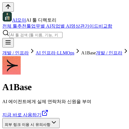
AI모아
AI 툴 디렉토리
전체 툴
추천툴
업무별 AI
직업별 AI
영상관
가이드
비교함
개발 / 인프라
AI 인프라·LLMOps
A1Base
개발 / 인프라
A1Base
AI 에이전트에게 실제 연락처와 신원을 부여
지금 바로 사용하기
외부 링크 이용 시 유의사항