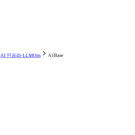
AI 인프라·LLMOps
A1Base