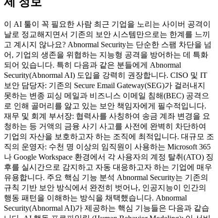
세 정보
이 AI 툴이 꼭 필요한 사람 최근 기업을 노리는 사이버 공격이
날로 정교해지면서 기존의 보안 시스템만으로는 한계를 느끼
고 계시지 않나요? Abnormal Security는 단순한 스팸 차단을 넘
어, 기업의 생존을 위협하는 지능형 공격을 방어하는 데 특화
되어 있습니다. 특히 다음과 같은 분들에게 Abnormal
Security(Abnormal AI) 도입을 강력히 권장합니다. CISO 및 IT
보안 담당자: 기존의 Secure Email Gateway(SEG)가 걸러내지
못하는 변종 피싱 메일과 비즈니스 이메일 침해(BEC) 공격으
로 인해 골머리를 앓고 있는 보안 책임자에게 필수적입니다.
재무 및 회계 부서장: 협력사를 사칭하여 송금 계좌 변경을 요
청하는 등 거액의 금융 사기 사고를 사전에 완벽히 차단하여
기업의 자산을 보호하고자 하는 조직에 최적입니다. 대규모 조
직의 운영자: 수천 명 이상의 임직원이 사용하는 Microsoft 365
나 Google Workspace 환경에서 각 사용자의 계정 탈취(ATO) 징
후를 실시간으로 감지하고 자동 대응하고자 하는 기업에 매우
유용합니다. 주요 핵심 기능 분석 Abnormal Security는 기존의
규칙 기반 보안 방식에서 완전히 벗어나, 인공지능이 인간의
행동 패턴을 이해하는 방식을 채택했습니다. Abnormal
Security(Abnormal AI)가 제공하는 핵심 기능들은 다음과 같습