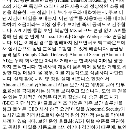
니다. AI 행동 프로파일링 (Human Behavior Modeling): 이 서비
스의 가장 큰 특징은 조직 내 모든 사용자의 정상적인 소통 패
턴을 학습한다는 점입니다. 누가 누구와 대화하는지, 주로 어
떤 시간에 메일을 보내는지, 어떤 말투를 사용하는지를 데이터
화하여 조금이라도 이상 징후가 보이면 즉시 공격으로 간주합
니다. API 기반 통합 보안: 복잡한 MX 레코드 변경 없이 API를
통해 단 몇 분 만에 Microsoft 365나 Google Workspace와 연동됩
니다. 이는 이메일 경로를 방해하지 않으면서도 백그라운드에
서 실시간으로 정밀 분석을 수행할 수 있게 해줍니다. 공급망
공격 탐지 (Supply Chain Defense): Abnormal Security(Abnormal
AI)는 우리 회사뿐만 아니라 거래하는 협력사의 이메일 평판
까지 분석합니다. 협력사의 계정이 탈취되어 정당한 거래로 위
장한 피싱 메일이 올 경우, 이를 지능적으로 식별하여 차단합
니다. 실제 활용 사례 및 장점 실제 비즈니스 현장에서
Abnormal Security(Abnormal AI)는 보안 사고 예방을 넘어 업무
효율성을 극대화하는 성과를 보여주고 있습니다. 도입 후 얻을
수 있는 구체적인 이점은 다음과 같습니다. 송금 유도 사기
(BEC) 차단 성공: 한 글로벌 제조 기업은 기존 보안 솔루션을
뚫고 들어온 'CEO 사칭 송금 요청' 메일을 Abnormal Security가
실시간으로 격리함으로써 수십억 원의 잠재적 손실을 막아낸
사례가 있습니다. 보안 운영 효율화: AI가 위협 수준을 판단하
고 위험한 메일을 자동으로 삭제하거나 격리하기 때문에, 보안