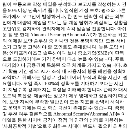
팀이 수동으로 악성 메일을 분석하고 보고서를 작성하는 시간
을 90% 이상 단축시켜 줍니다. 임직원 계정 보호: 평소와 다른
국가에서 로그인이 발생하거나, 한 번도 연락한 적 없는 외부
인에게 대량의 메일을 보내는 등 계정 탈취가 의심되는 상황을
초단위로 감지하여 관리자에게 즉각 알림을 전송합니다. 아쉬
운 점 및 한계 Abnormal Security(Abnormal AI)가 현존하는 최고
의 이메일 보안 솔루션 중 하나인 것은 분명하지만, 모든 서비
스가 그렇듯 고려해야 할 포인트도 존재합니다. 높은 도입 비
용: 엔터프라이즈급 솔루션이다 보니 중소기업(SMB)이 단독
으로 도입하기에는 가격 장벽이 다소 높을 수 있습니다. 주로
대기업이나 금융권에 특화된 요금 체계를 가지고 있습니다. 초
기 학습 기간 필요: AI가 조직 내 사용자의 행동 패턴을 정확히
파악하기 위해서는 일정 기간의 데이터 누적과 학습 시간이 필
요합니다. 도입 즉시 100%의 정확도를 기대하기보다는 시간
이 지날수록 강력해지는 특성을 이해해야 합니다. 관리자 대시
보드의 복잡성: 제공하는 정보가 매우 방대하고 정밀하기 때문
에, 보안 지식이 부족한 일반인이 모든 지표를 완벽히 해석하
고 운영하기에는 다소 학습 곡선이 존재할 수 있습니다. 총평
및 추천 여부 결론적으로 Abnormal Security(Abnormal AI)는 이
메일을 통한 사이버 공격이 점점 더 인간의 심리를 이용하는
'사회공학적 기법'으로 진화하는 시대에 반드시 필요한 최후의