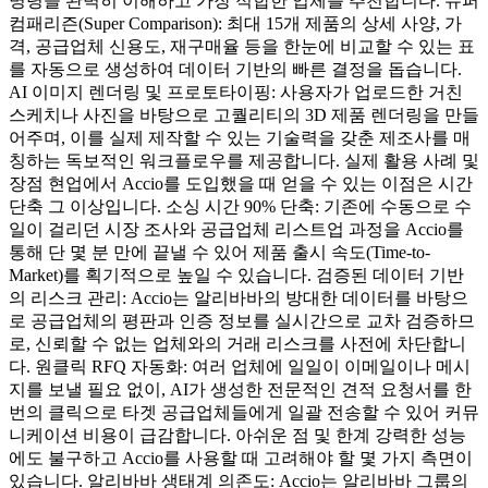
명령을 완벽히 이해하고 가장 적합한 업체를 추천합니다. 슈퍼
컴패리즌(Super Comparison): 최대 15개 제품의 상세 사양, 가
격, 공급업체 신용도, 재구매율 등을 한눈에 비교할 수 있는 표
를 자동으로 생성하여 데이터 기반의 빠른 결정을 돕습니다.
AI 이미지 렌더링 및 프로토타이핑: 사용자가 업로드한 거친
스케치나 사진을 바탕으로 고퀄리티의 3D 제품 렌더링을 만들
어주며, 이를 실제 제작할 수 있는 기술력을 갖춘 제조사를 매
칭하는 독보적인 워크플로우를 제공합니다. 실제 활용 사례 및
장점 현업에서 Accio를 도입했을 때 얻을 수 있는 이점은 시간
단축 그 이상입니다. 소싱 시간 90% 단축: 기존에 수동으로 수
일이 걸리던 시장 조사와 공급업체 리스트업 과정을 Accio를
통해 단 몇 분 만에 끝낼 수 있어 제품 출시 속도(Time-to-
Market)를 획기적으로 높일 수 있습니다. 검증된 데이터 기반
의 리스크 관리: Accio는 알리바바의 방대한 데이터를 바탕으
로 공급업체의 평판과 인증 정보를 실시간으로 교차 검증하므
로, 신뢰할 수 없는 업체와의 거래 리스크를 사전에 차단합니
다. 원클릭 RFQ 자동화: 여러 업체에 일일이 이메일이나 메시
지를 보낼 필요 없이, AI가 생성한 전문적인 견적 요청서를 한
번의 클릭으로 타겟 공급업체들에게 일괄 전송할 수 있어 커뮤
니케이션 비용이 급감합니다. 아쉬운 점 및 한계 강력한 성능
에도 불구하고 Accio를 사용할 때 고려해야 할 몇 가지 측면이
있습니다. 알리바바 생태계 의존도: Accio는 알리바바 그룹의