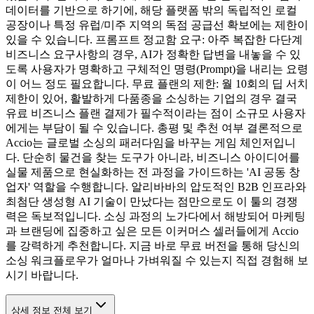
데이터를 기반으로 하기에, 해당 플랫폼 밖의 독립적인 로컬
공장이나 특정 유럽/미주 지역의 독점 공급선 확보에는 제한이
있을 수 있습니다. 프롬프트 정교함 요구: 아주 복잡한 다단계
비즈니스 요구사항의 경우, AI가 정확한 답변을 내놓을 수 있
도록 사용자가 명확하고 구체적인 명령(Prompt)을 내리는 요령
이 어느 정도 필요합니다. 무료 플랜의 제한: 월 10회의 딥 서치
제한이 있어, 활발하게 다품종을 소싱하는 기업의 경우 결국
유료 비즈니스 플랜 결제가 필수적이라는 점이 소규모 사용자
에게는 부담이 될 수 있습니다. 총평 및 추천 여부 결론적으로
Accio는 글로벌 소싱의 패러다임을 바꾸는 게임 체인저입니
다. 단순히 물건을 찾는 도구가 아니라, 비즈니스 아이디어를
실물 제품으로 현실화하는 전 과정을 가이드하는 'AI 공동 창
업자' 역할을 수행합니다. 알리바바의 압도적인 B2B 인프라와
최첨단 생성형 AI 기술이 만났다는 점만으로도 이 툴의 경쟁
력은 독보적입니다. 소싱 과정의 노가다에서 해방되어 마케팅
과 브랜딩에 집중하고 싶은 모든 이커머스 셀러들에게 Accio
를 강력하게 추천합니다. 지금 바로 무료 버전을 통해 당신의
소싱 워크플로우가 얼마나 가벼워질 수 있는지 직접 경험해 보
시기 바랍니다.
상세 정보 전체 보기