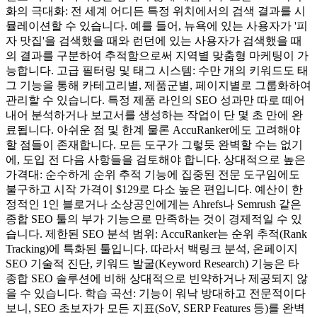
화의 극대화: 전 세계 어디든 특정 위치에서의 검색 결과를 시
뮬레이션할 수 있습니다. 예를 들어, 뉴욕에 있는 사용자가 '피
자 맛집'을 검색했을 때와 런던에 있는 사용자가 검색했을 때
의 결과를 구분하여 추적함으로써 지역별 맞춤형 마케팅이 가
능합니다. 고급 필터링 및 태그 시스템: 수만 개의 키워드도 태
그 기능을 통해 카테고리별, 제품군별, 페이지별로 그룹화하여
관리할 수 있습니다. 특정 제품 라인의 SEO 성과만 따로 떼어
내어 분석하거나 보고서를 생성하는 작업이 단 몇 초 만에 완
료됩니다. 아쉬운 점 및 한계 물론 AccuRanker에도 고려해야
할 점들이 존재합니다. 모든 도구가 그렇듯 완벽할 수는 없기
에, 도입 전 다음 사항들을 검토해야 합니다. 상대적으로 높은
가격대: 순수하게 순위 추적 기능에 집중된 전문 도구임에도
불구하고 시작 가격이 $129로 다소 높은 편입니다. 예산이 한
정적인 1인 블로거나 소상공인에게는 Ahrefs나 Semrush 같은
종합 SEO 툴의 부가 기능으로 만족하는 것이 경제적일 수 있
습니다. 제한된 SEO 분석 범위: AccuRanker는 순위 추적(Rank
Tracking)에 특화된 툴입니다. 따라서 백링크 분석, 온페이지
SEO 기술적 진단, 키워드 발굴(Keyword Research) 기능은 타
종합 SEO 솔루션에 비해 상대적으로 빈약하거나 제공되지 않
을 수 있습니다. 학습 곡선: 기능이 워낙 방대하고 전문적이다
보니, SEO 초보자가 모든 지표(SoV, SERP Features 등)를 완벽