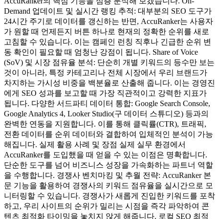
AccuRanker의 핵심 기능을 심층 분석해 보겠습니다. On-
Demand 업데이트 및 실시간 랭킹 추적: 대부분의 SEO 도구가
24시간 주기로 데이터를 갱신하는 반면, AccuRanker는 사용자
가 원할 때 언제든지 버튼 하나로 현재의 정확한 순위를 새로
고침할 수 있습니다. 이는 캠페인 런칭 직후나 긴급한 순위 변
동 확인이 필요할 때 엄청난 강점이 됩니다. Share of Voice
(SoV) 및 시장 점유율 분석: 단순히 개별 키워드의 등수만 보는
것이 아니라, 특정 카테고리나 전체 시장에서 우리 브랜드가
차지하는 가시성 비중을 백분율로 산출해 줍니다. 이는 경영진
에게 SEO 성과를 보고할 때 가장 직관적이고 강력한 지표가
됩니다. 다양한 서드파티 데이터 통합: Google Search Console,
Google Analytics 4, Looker Studio(구 데이터 스튜디오) 등과의
완벽한 연동을 지원합니다. 이를 통해 클릭률(CTR), 트래픽,
전환 데이터를 순위 데이터와 결합하여 입체적인 분석이 가능
해집니다. 실제 활용 사례 및 장점 실제 실무 환경에서
AccuRanker를 도입했을 때 얻을 수 있는 이점은 명확합니다.
단순한 도구를 넘어 비즈니스 성장을 가속화하는 파트너 역할
을 수행합니다. 경쟁사 벤치마킹 및 추월 전략: AccuRanker 본
문 기능을 활용하여 경쟁사의 키워드 점유율을 실시간으로 모
니터링할 수 있습니다. 경쟁사가 새롭게 진입한 키워드를 포착
하고, 우리 사이트의 순위가 밀리는 시점을 즉각 파악하여 콘
텐츠 최적화 타이밍을 놓치지 않게 해줍니다. 로컬 SEO 최적