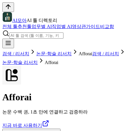
AI모아
AI 툴 디렉토리
전체 툴
추천툴
업무별 AI
직업별 AI
영상관
가이드
비교함
검색 / 리서치
논문·학술 리서치
Afforai
검색 / 리서치
논문·학술 리서치
Afforai
Afforai
논문 수백 권, 1초 만에 연결하고 검증하라
지금 바로 사용하기