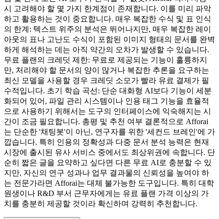
시 고려해야 할 몇 가지 한계점이 존재합니다. 이를 미리 파악
하고 활용하는 것이 중요합니다. 매우 복잡한 수식 및 표 인식
의 한계: 텍스트 위주의 분석은 뛰어나지만, 매우 복잡한 레이
아웃의 표나 고난도 수식이 포함된 이미지 형태의 문서를 완벽
하게 해석하는 데는 아직 약간의 오차가 발생할 수 있습니다.
무료 플랜의 크레딧 제한: 무료로 제공되는 기능이 훌륭하지
만, 처리해야 할 문서의 양이 많거나 복잡한 추론을 요구하는
최신 모델을 사용할 경우 크레딧 소모가 빨라 유료 결제가 필
수적입니다. 초기 학습 곡선: 단순 대화형 AI보다 기능이 세분
화되어 있어, 파일 관리 시스템이나 인용 태그 기능을 효율적
으로 사용하기 위해서는 도구의 인터페이스에 익숙해지는 시
간이 조금 필요합니다. 총평 및 추천 여부 결론적으로 Afforai
는 단순한 '채팅봇'이 아닌, 연구자를 위한 '세컨드 브레인'에 가
깝습니다. 특히 인용의 정확성과 다중 문서 분석 능력은 현재
시장에 출시된 유사 서비스 중에서도 최상위권에 속합니다. 단
순히 짧은 글을 요약하고 싶다면 다른 무료 AI로 충분할 수 있
지만, 자신의 연구 성과나 업무 결과물의 신뢰성을 높여야 하
는 전문가라면 Afforai는 대체 불가능한 도구입니다. 특히 대학
원생이나 R&D 부서 근무자에게는 유료 플랜 가격 이상의 가
치를 충분히 제공할 것이라 확신하며 강력히 추천합니다.