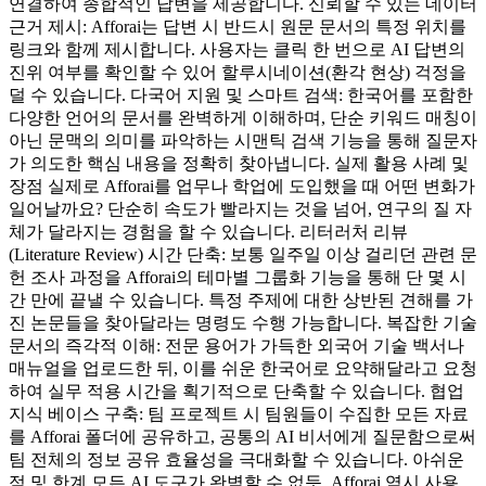
연결하여 종합적인 답변을 제공합니다. 신뢰할 수 있는 데이터
근거 제시: Afforai는 답변 시 반드시 원문 문서의 특정 위치를
링크와 함께 제시합니다. 사용자는 클릭 한 번으로 AI 답변의
진위 여부를 확인할 수 있어 할루시네이션(환각 현상) 걱정을
덜 수 있습니다. 다국어 지원 및 스마트 검색: 한국어를 포함한
다양한 언어의 문서를 완벽하게 이해하며, 단순 키워드 매칭이
아닌 문맥의 의미를 파악하는 시맨틱 검색 기능을 통해 질문자
가 의도한 핵심 내용을 정확히 찾아냅니다. 실제 활용 사례 및
장점 실제로 Afforai를 업무나 학업에 도입했을 때 어떤 변화가
일어날까요? 단순히 속도가 빨라지는 것을 넘어, 연구의 질 자
체가 달라지는 경험을 할 수 있습니다. 리터러처 리뷰
(Literature Review) 시간 단축: 보통 일주일 이상 걸리던 관련 문
헌 조사 과정을 Afforai의 테마별 그룹화 기능을 통해 단 몇 시
간 만에 끝낼 수 있습니다. 특정 주제에 대한 상반된 견해를 가
진 논문들을 찾아달라는 명령도 수행 가능합니다. 복잡한 기술
문서의 즉각적 이해: 전문 용어가 가득한 외국어 기술 백서나
매뉴얼을 업로드한 뒤, 이를 쉬운 한국어로 요약해달라고 요청
하여 실무 적용 시간을 획기적으로 단축할 수 있습니다. 협업
지식 베이스 구축: 팀 프로젝트 시 팀원들이 수집한 모든 자료
를 Afforai 폴더에 공유하고, 공통의 AI 비서에게 질문함으로써
팀 전체의 정보 공유 효율성을 극대화할 수 있습니다. 아쉬운
점 및 한계 모든 AI 도구가 완벽할 수 없듯, Afforai 역시 사용