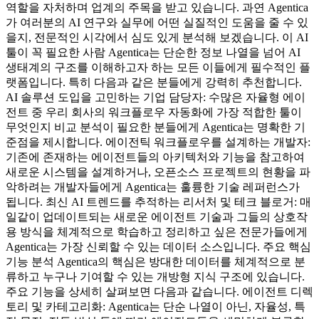
역할을 자처하며 업계의 주목을 받고 있습니다. 과연 Agentica
가 여러분의 AI 연구와 실무에 어떤 실질적인 도움을 줄 수 있
을지, 전문적인 시각에서 심도 있게 분석해 보겠습니다. 이 AI
툴이 꼭 필요한 사람 Agentica는 단순한 정보 나열을 넘어 AI
생태계의 구조를 이해하고자 하는 모든 이들에게 필수적인 플
랫폼입니다. 특히 다음과 같은 분들에게 강력히 추천합니다.
AI 솔루션 도입을 고민하는 기업 담당자: 수많은 자율형 에이
전트 중 우리 회사의 워크플로우 자동화에 가장 적합한 툴이
무엇인지 비교 분석이 필요한 분들에게 Agentica는 명확한 기
준점을 제시합니다. 에이전틱 워크플로우를 설계하는 개발자:
기존에 존재하는 에이전트들의 아키텍처와 기능을 참고하여
새로운 시스템을 설계하거나, 오픈소스 프로젝트의 현황을 파
악하려는 개발자들에게 Agentica는 훌륭한 기술 레퍼런스가
됩니다. 최신 AI 트렌드를 추적하는 리서처 및 테크 블로거: 매
일같이 업데이트되는 새로운 에이전트 기술과 그들의 상호작
용 방식을 체계적으로 학습하고 정리하고 싶은 전문가들에게
Agentica는 가장 신뢰할 수 있는 데이터 소스입니다. 주요 핵심
기능 분석 Agentica의 핵심은 방대한 데이터를 체계적으로 분
류하고 누구나 기여할 수 있는 개방형 지식 구조에 있습니다.
주요 기능을 상세히 살펴보면 다음과 같습니다. 에이전트 디렉
토리 및 카테고리화: Agentica는 단순 나열이 아닌, 자율성, 특