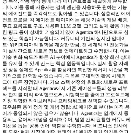
정 목적, 작동 방식 등에 따라 에이전트들을 세밀하게 분류합
니다. 이를 통해 사용자는 검색 엔진을 사용하듯 원하는 기능
의 에이전트를 즉각적으로 찾아낼 수 있습니다. 심층적인 에이
전트 프로필: 각 에이전트 페이지에는 해당 기술의 개발 배경,
주요 프롬프트 구조, 사용된 LLM 모델, 그리고 실제 활용 가능
한 링크 등이 상세히 기술되어 있어 Agentica 하나만으로도 심
도 있는 학습이 가능합니다. 커뮤니티 기반의 실시간 업데이
트: 위키피디아의 철학을 계승한 만큼, 전 세계의 AI 전문가들
이 실시간으로 새로운 정보를 업데이트하고 수정합니다. 이는
기술 변화 속도가 빠른 AI 분야에서 Agentica가 항상 최신 상태
를 유지할 수 있게 만드는 핵심 원동력입니다. 실제 활용 사례
및 장점 실제로 Agentica를 활용하면 복잡한 리서치 시간을 획
기적으로 단축할 수 있습니다. 다음은 구체적인 활용 사례와
그에 따른 장점입니다. 기술 스택 선정의 효율화: 새로운 프로
젝트를 시작할 때 Agentica에서 기존 에이전트들의 성능 리뷰
와 한계를 미리 파악함으로써, 시행착오를 줄이고 프로젝트에
가장 적합한 라이브러리나 프레임워크를 선택할 수 있습니다.
표준화된 용어 정의 및 개념 정립: AI 에이전트 분야는 아직 용
어가 통일되지 않은 경우가 많습니다. Agentica는 업계에서 통
용되는 용어와 개념을 정리해주어, 팀원 간의 원활한 커뮤니케
이션을 돕는 '공통 언어' 역할을 수행합니다. 비즈니스 인사이
트 도출: 현재 시장에 어떤 형태의 AI 에이전트가 인기를 얻고