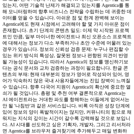
있는지, 어떤 기술적 난제가 해결되고 있는지를 Agentica를 통
해 모니터링하며 향후 비즈니스 전략을 수립하는 데 귀중한 데
이터를 얻을 수 있습니다. 아쉬운 점 및 한계 완벽해 보이는
Agentica에도 현재 시점에서 고려해야 할 몇 가지 아쉬운 점이
존재합니다. 초기 단계의 콘텐츠 밀도: 이제 막 시작된 프로젝
트인 만큼, 일부 마이너한 에이전트나 최신 오픈소스 프로젝트
에 대해서는 정보가 다소 부족하거나 초안 수준에 머물러 있는
경우가 있습니다. 정보의 신뢰성 검증 문제: 누구나 편집할 수
있는 위키 방식의 특성상, 잘못된 정보나 편향된 의견이 반영
될 가능성이 있습니다. 따라서 Agentica의 정보를 맹신하기보
다는 공식 문서와 교차 검증하는 과정이 필요합니다. 한글 콘
텐츠의 부재: 현재 대부분의 정보가 영어로 작성되어 있어, 영
어가 익숙하지 않은 국내 사용자들에게는 진입 장벽이 느껴질
수 있습니다. 향후 다국어 지원이 Agentica의 확산에 중요한 열
쇠가 될 것입니다. 총평 및 추천 여부 결론적으로 Agentica는
AI 에이전트라는 거대한 파도를 항해하는 이들에게 없어서는
안 될 '나침반'과 같은 서비스입니다. 비록 아직은 성장 단계에
있어 정보의 양이 폭발적이지는 않지만, 커뮤니티의 힘으로 채
워지는 지식의 깊이는 시간이 갈수록 강력해질 것으로 보입니
다. AI 시대를 선도하고 싶은 기획자, 개발자, 그리고 리서처라
면 Agentica를 브라우저 즐겨찾기에 추가해두고 매일 변화하