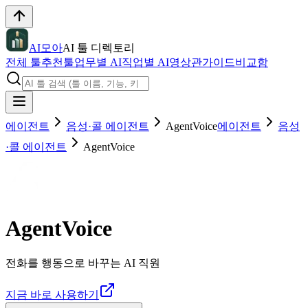
AI모아
AI 툴 디렉토리
전체 툴
추천툴
업무별 AI
직업별 AI
영상관
가이드
비교함
에이전트
음성·콜 에이전트
AgentVoice
에이전트
음성
·콜 에이전트
AgentVoice
AgentVoice
전화를 행동으로 바꾸는 AI 직원
지금 바로 사용하기