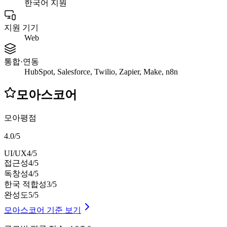
한국어 지원
지원 기기
Web
통합·연동
HubSpot, Salesforce, Twilio, Zapier, Make, n8n
모아스코어
모아평점
4.0
/
5
UI/UX
4
/5
접근성
4
/5
독창성
4
/5
한국 적합성
3
/5
완성도
5
/5
모아스코어 기준 보기