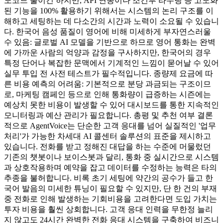
노코드 툴이긴 하지만, API 연동이나 조건부 라우팅 등 고도화
된 기능을 100% 활용하기 위해서는 시스템의 논리 구조를 이
해하고 세팅하는 데 다소간의 시간과 노력이 소요될 수 있습니
다. 한국어 음성 품질이 영어에 비해 미세하게 부자연스러울
수 있음: 글로벌 AI 모델을 기반으로 하므로 영어 통화는 완벽
에 가까운 사람의 억양과 감정을 구사하지만, 한국어의 경우
특정 단어나 복잡한 문맥에서 기계적인 느낌이 묻어날 수 있어
실무 투입 전 사전 테스트가 필수적입니다. 종량제 요금에 따
른 비용 예측의 어려움: 기본적으로 분당 과금되는 구조이므
로, 마케팅 캠페인 등으로 인해 통화량이 급증하는 시즌에는
예상치 못한 비용이 발생할 수 있어 대시보드를 통한 지속적인
모니터링과 예산 관리가 필요합니다. 총평 및 추천 여부 결론
적으로 AgentVoice는 단순한 고객 응대를 넘어 실질적인 '업무
처리'가 가능한 차세대 AI 콜센터 솔루션의 표준을 제시하고
있습니다. 전화를 받고 정해진 대답을 하는 수준에 머물렀던
기존의 챗봇이나 보이스봇과 달리, 통화 중 실시간으로 시스템
과 상호작용하며 예약을 잡고 데이터를 수정하는 능력은 타의
추종을 불허합니다. 비록 초기 세팅에 약간의 공수가 들고 한
국어 발음의 미세한 튜닝이 필요할 수 있지만, 단 한 건의 부재
중 전화로 인해 발생하는 기회비용을 고려한다면 도입 가치는
투자 비용을 훨씬 상회합니다. 고객 응대 인력을 무한정 늘리
지 않고도 24시간 완벽한 전화 응대 시스템을 구축하여 비즈니