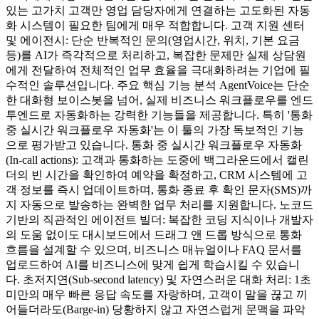
있는 고가치 고객만 영업 담당자에게 연결하는 고도화된 자동
화 시스템이 필요한 팀에게 매우 적합합니다. 고객 지원 센터
및 에이전시: 단순 반복적인 문의(영업시간, 위치, 기본 요금
등)를 AI가 즉각적으로 처리하고, 복잡한 문제만 실제 상담원
에게 전달하여 전체적인 업무 효율을 극대화하려는 기업에 필
수적인 솔루션입니다. 주요 핵심 기능 분석 AgentVoice는 단순
한 대화형 보이스봇을 넘어, 실제 비즈니스 워크플로우를 엔드
투엔드로 자동화하는 강력한 기능들을 제공합니다. 특히 '통화
중 실시간 워크플로우 자동화'는 이 툴의 가장 독보적인 기능
으로 평가받고 있습니다. 통화 중 실시간 워크플로우 자동화
(In-call actions): 고객과 통화하는 도중에 백그라운드에서 캘린
더의 빈 시간을 확인하여 예약을 확정하고, CRM 시스템에 고
객 정보를 즉시 업데이트하며, 통화 종료 후 확인 문자(SMS)까
지 자동으로 발송하는 완벽한 업무 처리를 지원합니다. 노코드
기반의 직관적인 에이전트 빌더: 복잡한 코딩 지식이나 개발자
의 도움 없이도 대시보드에서 드래그 앤 드롭 방식으로 통화
흐름을 설계할 수 있으며, 비즈니스 매뉴얼이나 FAQ 문서를
업로드하여 AI를 비즈니스에 맞게 쉽게 학습시킬 수 있습니
다. 초저지연(Sub-second latency) 및 자연스러운 대화 처리: 1초
미만의 매우 빠른 응답 속도를 자랑하며, 고객이 말을 끊고 끼
어들더라도(Barge-in) 당황하지 않고 자연스럽게 문맥을 파악