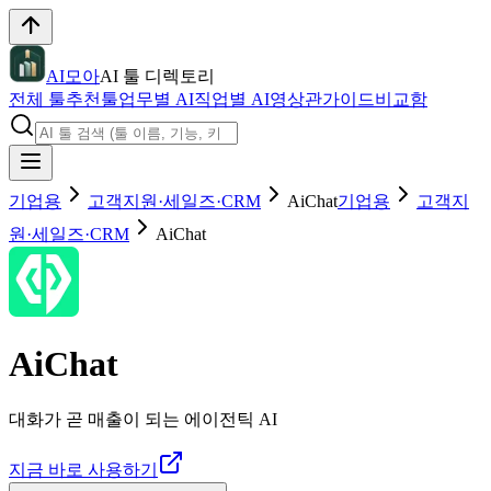
AI모아
AI 툴 디렉토리
전체 툴
추천툴
업무별 AI
직업별 AI
영상관
가이드
비교함
기업용
고객지원·세일즈·CRM
AiChat
기업용
고객지
원·세일즈·CRM
AiChat
AiChat
대화가 곧 매출이 되는 에이전틱 AI
지금 바로 사용하기