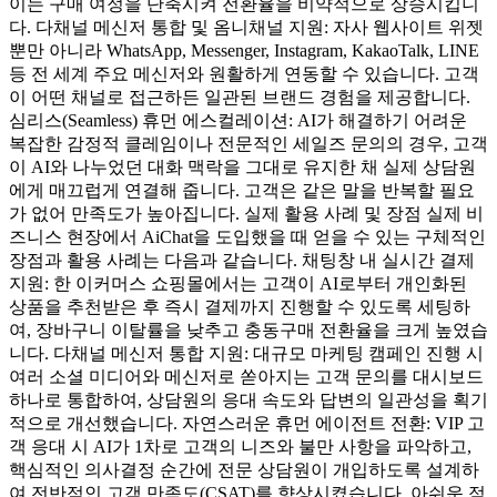
이는 구매 여정을 단축시켜 전환율을 비약적으로 상승시킵니
다. 다채널 메신저 통합 및 옴니채널 지원: 자사 웹사이트 위젯
뿐만 아니라 WhatsApp, Messenger, Instagram, KakaoTalk, LINE
등 전 세계 주요 메신저와 원활하게 연동할 수 있습니다. 고객
이 어떤 채널로 접근하든 일관된 브랜드 경험을 제공합니다.
심리스(Seamless) 휴먼 에스컬레이션: AI가 해결하기 어려운
복잡한 감정적 클레임이나 전문적인 세일즈 문의의 경우, 고객
이 AI와 나누었던 대화 맥락을 그대로 유지한 채 실제 상담원
에게 매끄럽게 연결해 줍니다. 고객은 같은 말을 반복할 필요
가 없어 만족도가 높아집니다. 실제 활용 사례 및 장점 실제 비
즈니스 현장에서 AiChat을 도입했을 때 얻을 수 있는 구체적인
장점과 활용 사례는 다음과 같습니다. 채팅창 내 실시간 결제
지원: 한 이커머스 쇼핑몰에서는 고객이 AI로부터 개인화된
상품을 추천받은 후 즉시 결제까지 진행할 수 있도록 세팅하
여, 장바구니 이탈률을 낮추고 충동구매 전환율을 크게 높였습
니다. 다채널 메신저 통합 지원: 대규모 마케팅 캠페인 진행 시
여러 소셜 미디어와 메신저로 쏟아지는 고객 문의를 대시보드
하나로 통합하여, 상담원의 응대 속도와 답변의 일관성을 획기
적으로 개선했습니다. 자연스러운 휴먼 에이전트 전환: VIP 고
객 응대 시 AI가 1차로 고객의 니즈와 불만 사항을 파악하고,
핵심적인 의사결정 순간에 전문 상담원이 개입하도록 설계하
여 전반적인 고객 만족도(CSAT)를 향상시켰습니다. 아쉬운 점