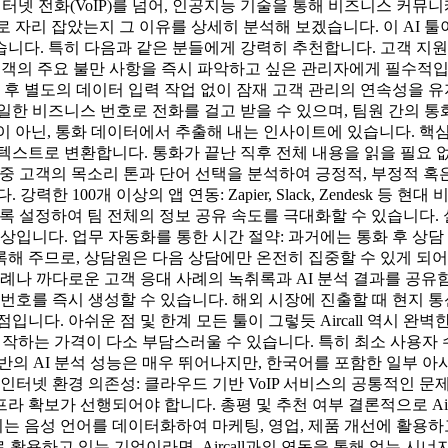
 인터넷 전화(VoIP)를 넘어, 인공지능 기술을 통해 비즈니스 커
툴로 자리 잡았는지 그 이유를 상세히 분석해 보겠습니다. 이 AI 툴
다. 특히 다음과 같은 분들에게 강력히 추천합니다. 고객 지원 
주요 불만 사항을 즉시 파악하고 싶은 관리자에게 필수적입니다. 영업(Sa
 후 별도의 데이터 입력 작업 없이 잠재 고객 관리의 연속성을 
일한 비즈니스 번호로 전화를 걸고 받을 수 있으며, 팀원 간의 통
이 아닌, 통화 데이터에서 추출해 내는 인사이트에 있습니다. 핵심적인 AI
가깝게 텍스트로 변환합니다. 통화가 끝난 직후 전체 내용을 읽을 필요
is): 통화 중 고객의 목소리 톤과 단어 선택을 분석하여 긍정적, 부
한 100개 이상의 앱 연동: Zapier, Slack, Zendesk 
록 설정하여 팀 전체의 정보 공유 속도를 극대화할 수 있습니다. 실제
상입니다. 업무 자동화를 통한 시간 절약: 과거에는 통화 후 상담
 기록해 주므로, 상담원은 다음 상담에만 온전히 집중할 수 있게 되어
담 사례나 까다로운 고객 응대 사례의 녹취록과 AI 분석 결과를 
컬 번호를 즉시 생성할 수 있습니다. 해외 시장에 진출할 때 현지 
니다. 아쉬운 점 및 한계 모든 툴이 그렇듯 Aircall 역시 완벽
시작하는 가격이 다소 부담스러울 수 있습니다. 특히 최소 사용자 
 기반의 AI 분석 성능은 매우 뛰어나지만, 한국어를 포함한 일부 
인터넷 환경 의존성: 클라우드 기반 VoIP 서비스의 공통적인 
 확보가 선행되어야 합니다. 총평 및 추천 여부 결론적으로 Airc
 음성 언어를 데이터화하여 마케팅, 영업, 제품 개선에 활용하
 적극적으로 활용하고 있는 기업이라면, Aircall과의 연동을 통해 