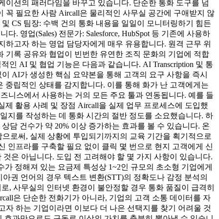
뮤니케이션의 패러다임을 바꾸고 있습니다. 단순한 통화 도구를 넘
이 꼭 필요한 사람 Aircall은 물리적인 사무실 공간에 구애받지 않
및 CS 팀장: 수백 건의 통화 내용을 일일이 모니터링하기 힘든
les) 전문가: Salesforce, HubSpot 등 기존에 사용하
유지하고자 하는 영업 담당자에게 매우 유용합니다. 원격 근무 위
화 기록 공유와 협업이 빈번한 유연한 조직 문화의 기업에 적합
 및 협업 기능은 다음과 같습니다. AI Transcription 및 통
 없이 AI가 생성한 핵심 요약본을 통해 고객의 요구 사항을 즉시
정적 혹은 중립적인 상태를 감지합니다. 이를 통해 화가 난 고객에게는
등 현대 비즈니스에서 사용하는 거의 모든 주요 툴과 연동됩니다. 예를 들
 활용 사례 및 장점 Aircall을 실제 업무 프로세스에 도입했
 일지를 작성하는 데 통화 시간의 절반 정도를 소요했습니다. 하
 상담 건수가 약 20% 이상 증가하는 효과를 볼 수 있습니다. 온
공유함으로써, 실제 상황에 투입되기까지의 교육 기간을 획기적으로
통신 인프라를 구축할 필요 없이 클릭 몇 번으로 현지 고객에게 신
한 것은 아닙니다. 도입 전 고려해야 할 몇 가지 사항이 있습니다.
수가 정해져 있는 요금제 특성상 1~2인 규모의 초소형 기업에게
아시아권 언어의 경우 텍스트 변환(STT)의 정확도나 감정 분석의
문제로, 사무실의 인터넷 환경이 불안정할 경우 통화 품질이 급격히
all은 단순한 전화기가 아니라, 기업의 고객 소통 데이터를 자
고자 하는 기업이라면 이보다 더 나은 선택지를 찾기 어려울 것
얻는 시너지 효과만으로도 구독료 이상의 가치를 충분히 뽑아낼 수 있습니