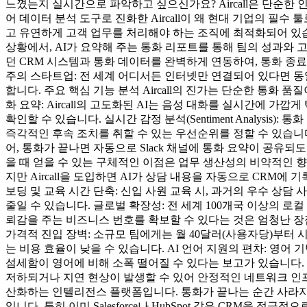
느꼈는지 실시간으로 파악하고 싶으신가요? Aircall은 단순한
어 데이터 분석 도구로 진화한 Aircall이 왜 현대 기업의 필수 
고 유연하게 고객 업무를 처리해야 하는 조직에 최적화되어 있습니
상황에서, AI가 요약해 주는 통화 리포트를 통해 팀의 성과와 고객의 
던 CRM 시스템과 통화 데이터를 완벽하게 연동하여, 통화 종료
주의 스타트업: 전 세계 어디서든 인터넷만 연결되어 있다면 동
합니다. 주요 핵심 기능 분석 Aircall의 진가는 단순한 통화 품질
화 요약: Aircall의 고도화된 AI는 음성 대화를 실시간에 
확인할 수 있습니다. 실시간 감정 분석(Sentiment Analys
즉각적인 후속 조치를 취할 수 있는 우선순위를 정할 수 있습니다. 강력
어, 통화가 끝나면 자동으로 Slack 채널에 통화 요약이 공유되도
을 때 얻을 수 있는 구체적인 이점은 업무 생산성의 비약적인 향
지만 Aircall을 도입하면 AI가 상담 내용을 자동으로 CRM에
보딩 및 교육 시간 단축: 신입 사원 교육 시, 과거의 우수 상
줄일 수 있습니다. 글로벌 확장성: 전 세계 100개국 이상의 로
뢰감을 주는 비즈니스 번호를 확보할 수 있다는 것은 엄청난 장점입
가격적 진입 장벽: 소규모 팀에게는 월 40달러(사용자당)부터 
는 비용 효율이 낮을 수 있습니다. AI 언어 지원의 편차: 영어
섬세함이 영어에 비해 소폭 떨어질 수 있다는 보고가 있습니다. 
저하되거나 지연 현상이 발생할 수 있어 안정적인 네트워크 인프라
산화하는 인텔리전스 플랫폼입니다. 통화가 끝나는 순간 사라지는
입니다. 특히 이미 Salesforce나 HubSpot 같은 CRM을