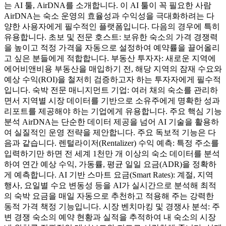
는 AI 툴, AirDNA를 소개합니다. 이 AI 툴이 꼭 필요한 사람
AirDNA는 숙소 운영의 효율성과 수익성을 극대화하려는 다
양한 사용자에게 필수적인 플랫폼입니다. 다음의 경우에 특히
유용합니다. 초보 및 전문 호스트: 보유한 숙소의 가격 경쟁력
을 높이고 적정 가격을 자동으로 설정하여 예약률을 끌어올리
고 싶은 분들에게 적합합니다. 부동산 투자자: 새로운 지역에
에어비앤비용 부동산을 매입하기 전, 해당 지역의 잠재 수요와
예상 수익(ROI)을 철저히 검증하고자 하는 투자자에게 필수적
입니다. 숙박 전문 매니지먼트 기업: 여러 채의 숙소를 관리하
면서 지역별 시장 데이터를 기반으로 소유주에게 명확한 성과
리포트를 제공해야 하는 기업에게 유용합니다. 주요 핵심 기능
분석 AirDNA는 단순한 데이터 제공을 넘어 AI 기술을 활용하
여 실질적인 운영 전략을 제안합니다. 주요 독보적 기능은 다
음과 같습니다. 렌털라이저(Rentalizer) 수익 예측: 특정 주소를
입력하기만 하면 전 세계 1천만 개 이상의 숙소 데이터를 분석
하여 연간 예상 수익, 가동률, 평균 일일 요금(ADR)을 정확하
게 예측합니다. AI 기반 스마트 요금(Smart Rates): 계절, 지역
행사, 요일별 수요 변동성 등을 AI가 실시간으로 분석해 최적
의 숙박 요금을 매일 자동으로 추천하고 적용해 주는 강력한
동적 가격 책정 기능입니다. 시장 벤치마킹 및 경쟁사 분석: 주
변 경쟁 숙소의 예약 현황과 실적을 추적하여 내 숙소의 시장