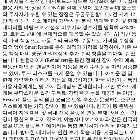
내 위치를 직관적인 대시보드와 지도로 시각화해 줍니다. 실제
활용 사례 및 장점 AirDNA를 실제 운영에 도입했을 때 호스트
와 투자자가 누릴 수 있는 장점은 무궁무진합니다. 전 세계 12
만 개 이상의 숙소 데이터 기반 시장 분석: 방대한 과거 및 현재
데이터를 바탕으로 계절적 비수기와 성수기를 명확히 파악하
고, 트렌드 변화에 선제적으로 대응할 수 있습니다. AI 기반 동
적 가격 책정으로 자동 수익 극대화: 수동으로 가격을 수정할
필요 없이 Smart Rates를 통해 최적의 가격을 설정하여, 기존 수
동 책정 대비 평균 20% 이상의 추가 수익 창출을 기대할 수 있
습니다. 렌털라이저(Rentalizer)를 통한 정확한 잠재 수익 예측:
부동산 매입 전 렌털라이저 기능을 통해 수익성을 미리 검증할
수 있어, 투자 리스크를 크게 줄일 수 있습니다. 아쉬운 점 및
한계 강력한 데이터와 기능을 제공하지만, 한국 시장이나 특정
사용자층에게는 몇 가지 한계점도 존재합니다. 개인 호스트에
게는 부담스러운 월간 구독료: 강력한 기능을 제공하는 만큼,
Research 플랜 등의 월간 요금은 단일 숙소만 운영하는 소규모
호스트에게는 가격 장벽이 될 수 있습니다. 한국어 등 완벽한
다국어 지원 미비 및 국내 전용 플랫폼 연동 부재: 서비스 UI가
영어 중심으로 되어 있으며, 야놀자나 여기어때와 같은 한국의
로컬 OTA 플랫폼의 데이터는 통합 분석하기 어려운 한계가 있
습니다. 방대한 데이터로 인한 초기 학습 비용: 제공되는 데이
터 필터와 지표(ADR, RevPAR 등)가 매우 전문적이어서 초보