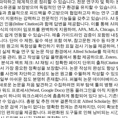
파악하고 체계적으로 정리할 수 있습니다. 전문 연구자 및 학자:
권을 보장받으며 독립적인 연구 환경을 유지할 수 있습니다. 공동 연
효율적으로 피드백을 주고받으며 협업하고자 하는 연구 그룹에 강력히 
이 지원하는 강력하고 전문적인 기능들을 갖추고 있습니다. AI 문
인용(Inline Citation)과 함께 답변을 제공합니다. 이를 통
형식의 데이터 임포트를 완벽하게 지원하며, APA, MLA, Chica
이브러리도 쉽게 연동할 수 있습니다. 제출 가이드라인 검증이 포함된 
다. 단어 수 제한, 필수 섹션 포함 여부, 참고문헌 개수 등 타
작성된 원고의 독창성을 확인하기 위한 표절 검사 기능을 제공하며,
실제 학술 연구 및 논문 작성 환경에서 Alfred Scholar를 적
관리, 원고 작성을 단일 플랫폼에서 통합 제공하므로, Zotero, Wo
과 팩트 체크: AI 채팅 시 정확한 페이지 단위의 출처(Citati
에서 가장 중요한 정확성을 보장합니다. 논문 작성의 완성도 향상 
류를 사전에 차단하고 완성도 높은 원고를 수월하게 작성할 수 있도
 아쉬운 점도 분명히 존재합니다. 퍼블릭 논문 데이터베이스 검색 기능
새로운 논문을 처음 발견하고 수집하려면 외부 탐색 툴의 병행 사
 프로세서(Word, Google Docs) 연동 플러그인을 아직 
은 기능이 하나의 워크스페이스에 촘촘하게 통합되어 있다 보니, 기
습니다. 총평 및 추천 여부 결론적으로 Alfred Scholar는
부 논문 검색 기능이 없다는 명확한 한계는 존재하지만, 이미 확
인 편의성을 제공합니다. 파편화된 도구들로 인해 낭비되는 시간
 반드시 도입해 보시길 강력히 권장합니다.