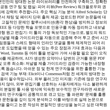
 본인만의 방대한 논문 라이브러리를 안전하게 구축하고, 정확한
구 팀 및 랩실: 피어 리뷰(Peer Review) 워크플로우와 권
추천합니다. 주요 핵심 기능 분석 Alfred Scholar는 단
서 채팅 및 페이지 단위 출처 제공: 업로드한 PDF 논문들에 대
해 AI의 고질적인 문제인 할루시네이션(환각 현상)을 방지하고 정보의
go, IEEE 등 다양한 학술 포맷으로 인용구를 자동 정리하고 내보낼
내장형 원고 편집기: 이 툴의 가장 독보적인 기능으로, 별도의 워드
겟 저널별 제출 가이드라인을 자동으로 검증해 주어 투고 준비 시간
 팀원들과 스레드 형태의 인라인 댓글을 통해 체계적인 피어 리
극적으로 도입했을 때 얻을 수 있는 주요 장점과 기대 효과는 다음과
rd, Turnitin 등 여러 툴을 번갈아 가며 사용할 필요 없이 오직
on)를 제공하여, AI가 생성한 요약이나 답변의 근거를 원문 PDF
및 오류 최소화: 저널별 제출 가이드라인 검증이 가능한 내장형
록 돕습니다. 아쉬운 점 및 한계 연구자들을 위한 훌륭한 기능
 부재: Elicit이나 Consensus처럼 전 세계의 방대한 논
용이 필수적입니다. 외부 플러그인 미지원: 기존에 많은 연구자
지원하지 않아, 외부 편집기를 선호하는 사용자에게는 다소 불편하게
존의 분절된 툴 사용 방식에 익숙한 보수적인 연구자라면 새로운
 현대의 연구자들이 공통적으로 겪고 있는 '툴 파편화' 문제를 훌륭
보한 문헌들을 깊이 있게 분석하고 이를 바탕으로 실제 논문으로
을 줄이고 논문 작성의 본질적인 생산성을 높이고 싶은 대학원