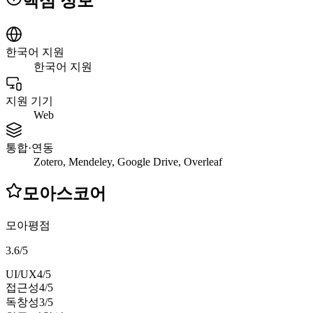
핵심 정보
한국어 지원
한국어 지원
지원 기기
Web
통합·연동
Zotero, Mendeley, Google Drive, Overleaf
모아스코어
모아평점
3.6
/
5
UI/UX
4
/5
접근성
4
/5
독창성
3
/5