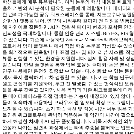
학생들에게 매우 유용합니다. 여러 논문의 핵심 내용을 빠르게 
출처 기반의 AI 분석이 필요한 분들에게 적합합니다. 데이터의 소유
한 관리가 가능한 공유 워크스페이스를 통해, 지도교수나 팀원들과 
순한 AI 챗봇을 넘어, 연구의 시작부터 끝까지 전 과정을 빈틈없
해 자연어로 질문하면, AI가 정확한 페이지 번호가 포함된 인라인 
신뢰성을 극대화합니다. 통합 인용 관리 시스템: BibTeX, RIS 
수 있습니다. 기존에 사용하던 Zotero나 Mendeley의 라
프로세서 없이 플랫폼 내에서 직접 학술 논문을 작성할 수 있습니
을 획기적으로 단축합니다. 표절 검사 및 피어 리뷰 시스템: 
뷰를 진행할 수 있는 환경을 지원합니다. 실제 활용 사례 및 장점 
같습니다. 단일 플랫폼을 통한 업무 효율성 극대화: 논문 분석, 인용 
연구 내용에만 온전히 집중할 수 있습니다. 신뢰할 수 있는 문헌 분석
에서 즉시 클릭하여 교차 검증할 수 있습니다. 이는 학술 연구
원고 편집기를 지원하여, 투고 전 발생할 수 있는 형식적인 오
들을 두루 갖추고 있지만, 사용 목적과 기존 워크플로우에 따라 일부
문 데이터베이스를 직접 검색하는 기능이 내장되어 있지 않아, 
들이 익숙하게 사용하던 브라우저 웹 임포터 확장 프로그램이나 워드
느껴질 수 있습니다. 초기 학습 곡선 및 적응 시간: 너무 많
올인원 워크플로우에 완벽히 적응하는 데 약간의 시간이 필요할 수 있
하게 해결한 차세대 AI 연구 플랫폼입니다. 비록 자체적인 외
완성해 나가는 일련의 과정에서는 타의 추종을 불허하는 압도적
생과 전문 연구자라면, Alfred Scholar를 연구 워크플로우에