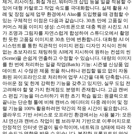
제거, 리사이징, 화질 개선, 워터마크 삽입 등을 일괄 적용할 수
있어 대형 카탈로그 작업 속도를 극대화합니다. 실제 활용 사
례 및 장점 실제 업무 환경에서 Aluo를 도입했을 때 경험할 수
있는 구체적인 이점은 다음과 같습니다. 30초 만에 고품질 이
커머스 제품 이미지 생성: 스마트폰으로 대충 찍은 사진도 AI
가 조명과 그림자를 자연스럽게 합성하여 스튜디오에서 촬영
한 듯한 고품질 이미지로 30초 만에 변환합니다. 대화형 AI 어
시스턴트를 통한 직관적인 이미지 편집: 디자인 지식이 전혀
없는 초보자라도 채팅하듯 AI에게 지시하여 원하는 컨셉의 씬
(Scene)을 손쉽게 연출하고 수정할 수 있습니다. 대량의 이미지
를 한 번에 처리하는 일괄 작업(Batch) 기능: 시즌별 신상품 업
데이트 시 수많은 제품 컷을 하나하나 편집할 필요 없이 자동
화된 파이프라인으로 처리하여 업무 시간을 대폭 단축합니다.
아쉬운 점 및 한계 강력한 기능을 갖추고 있지만, 실무 도입 전
고려해야 할 몇 가지 한계점도 분명히 존재합니다. 고급 캔버
스 편집 기능을 마스터하기 위한 초기 학습 필요: 원클릭으로
끝나는 단순형 툴에 비해 캔버스 에디터의 다중 레이어 및 정
렬 기능을 100% 활용하려면 약간의 적응 시간이 필요합니다.
클라우드 기반 서비스로 오프라인 환경에서는 사용 불가: 모든
AI 연산과 캔버스 작업이 웹 브라우저 기반으로 이루어지므로
안정적인 인터넷 연결이 필수적이며, 네트워크 상태에 따라 작
업 속도가 영향을 받을 수 있습니다. 복잡한 프롬프트의 언어