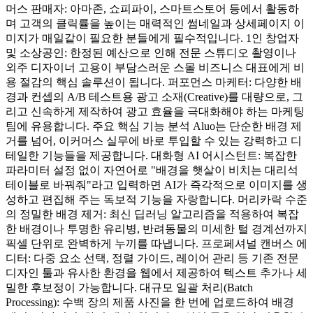
머스 판매자: 아마존, 쇼피파이, 스마트스토어 등에서 활동하
며 고객의 클릭률을 높이는 매력적인 썸네일과 상세페이지 이
미지가 매일같이 필요한 분들에게 필수적입니다. 1인 창업자
및 소상공인: 한정된 예산으로 인해 전문 스튜디오 촬영이나
외주 디자이너 고용이 부담스러운 스몰 비즈니스 대표에게 비
용 절감의 핵심 솔루션이 됩니다. 퍼포먼스 마케터: 다양한 배
경과 컨셉의 A/B 테스트용 광고 소재(Creative)를 대량으로, 그
리고 신속하게 제작하여 광고 효율을 극대화해야 하는 마케팅
팀에 유용합니다. 주요 핵심 기능 분석 Aluo는 단순한 배경 제
거를 넘어, 이커머스 실무에 바로 투입할 수 있는 강력하고 디
테일한 기능들을 제공합니다. 대화형 AI 어시스턴트: 복잡한
파라미터 설정 없이 자연어로 "배경을 햇살이 비치는 대리석
테이블로 바꿔줘"라고 입력하면 AI가 즉각적으로 이미지를 생
성하고 편집해 주는 독보적 기능을 자랑합니다. 머리카락 수준
의 정밀한 배경 제거: 최신 딥러닝 알고리즘을 적용하여 복잡
한 배경이나 투명한 유리병, 반려동물의 미세한 털 경계선까지
픽셀 단위로 완벽하게 누끼를 따냅니다. 프로페셔널 캔버스 에
디터: 다중 요소 선택, 정렬 가이드, 레이어 관리 등 기존 전문
디자인 툴과 유사한 환경을 웹에서 제공하여 텍스트 추가나 세
밀한 후보정이 가능합니다. 대규모 일괄 처리(Batch
Processing): 수백 장의 제품 사진을 한 번에 업로드하여 배경