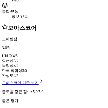
Web
통합·연동
정보 없음
모아스코어
모아평점
3.6
/
5
UI/UX
4
/5
접근성
4
/5
독창성
3
/5
한국 적합성
3
/5
완성도
4
/5
모아스코어 기준 보기
글로벌 평균 점수
:
5.0/5.0
좋은 평가