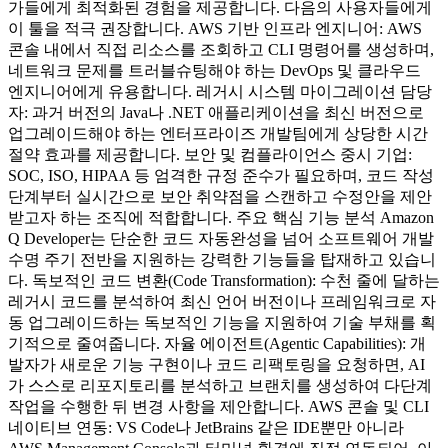
가들에게 최적화된 경험을 제공합니다. 다음의 사용자들에게
이 툴을 적극 권장합니다. AWS 기반 인프라 엔지니어: AWS
콘솔 내에서 직접 리소스를 조회하고 CLI 명령어를 생성하며,
네트워크 문제를 트러블슈팅해야 하는 DevOps 및 클라우드
엔지니어에게 유용합니다. 레거시 시스템 마이그레이션 담당
자: 과거 버전의 Java나 .NET 애플리케이션을 최신 버전으로
업그레이드해야 하는 엔터프라이즈 개발팀에게 상당한 시간
절약 효과를 제공합니다. 보안 및 컴플라이언스 중시 기업:
SOC, ISO, HIPAA 등 엄격한 규정 준수가 필요하며, 코드 작성
단계부터 실시간으로 보안 취약점을 스캔하고 수정안을 제안
받고자 하는 조직에 적합합니다. 주요 핵심 기능 분석 Amazon
Q Developer는 단순한 코드 자동완성을 넘어 소프트웨어 개발
수명 주기 전반을 지원하는 강력한 기능들을 탑재하고 있습니
다. 독보적인 코드 변환(Code Transformation): 수천 줄에 달하는
레거시 코드를 분석하여 최신 언어 버전이나 프레임워크로 자
동 업그레이드하는 독보적인 기능을 지원하여 기술 부채를 획
기적으로 줄여줍니다. 자율 에이전트(Agentic Capabilities): 개
발자가 새로운 기능 구현이나 코드 리팩토링을 요청하면, AI
가 스스로 리포지토리를 분석하고 브랜치를 생성하여 다단계
작업을 수행한 뒤 변경 사항을 제안합니다. AWS 콘솔 및 CLI
네이티브 연동: VS Code나 JetBrains 같은 IDE뿐만 아니라