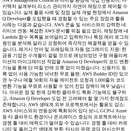
AWS Management Console과 터미널 환경에 직접 연동되어, 아
키텍처 설계부터 리소스 관리까지 자연어 채팅으로 제어할 수
있습니다. 실제 활용 사례 및 장점 실제 개발 현장에서 Amazon
Q Developer를 도입했을 때 경험할 수 있는 주요 장점과 활용
사례는 다음과 같습니다. AWS 콘솔 및 서비스와의 강력한 네
이티브 연동: 복잡한 AWS 문서를 뒤질 필요 없이, 채팅창에 내
Lambda 함수 목록을 보여달라고 입력하거나 특정 에러 로그의
원인을 분석해 달라고 요청하여 즉각적인 해결책을 얻을 수 있
습니다. 레거시 언어 및 프레임워크 자동 업그레이드 지원: 한
금융 기업은 수개월이 걸릴 것으로 예상되었던 구형 애플리케
이션의 마이그레이션 작업을 Amazon Q Developer의 코드 변환
기능을 통해 단 며칠 만에 오류 없이 마쳤습니다. 신용카드 등
록 없이 사용 가능한 넉넉한 무료 플랜: AWS Builder ID만 있으
면 누구나 매월 50회의 자율 에이전트 요청과 1,000줄의 코드
변환 기능을 무료로 사용할 수 있어 진입 장벽이 매우 낮습니
다. 아쉬운 점 및 한계 강력한 클라우드 특화 기능에도 불구하
고, Amazon Q Developer 도입 전 고려해야 할 몇 가지 한계점도
존재합니다. AWS 생태계 외부 프로젝트에서는 활용도 감소:
AWS 서비스와의 연동성에 특화되어 있다 보니, GCP나 Azure
등 타 클라우드 환경이나 온프레미스 중심의 프로젝트에서는
경쟁 툴 대비 매력도가 떨어질 수 있습니다. 경쟁 툴 대비 커뮤
니티 및 플러그인 생태계 부족: 타사의 유명 코딩 어시스턴트