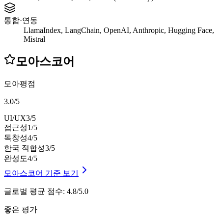
통합·연동
LlamaIndex, LangChain, OpenAI, Anthropic, Hugging Face,
Mistral
모아스코어
모아평점
3.0
/
5
UI/UX
3
/5
접근성
1
/5
독창성
4
/5
한국 적합성
3
/5
완성도
4
/5
모아스코어 기준 보기
글로벌 평균 점수
:
4.8/5.0
좋은 평가