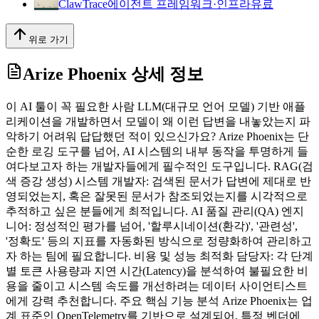
ClawTrace
에이전트 프레임워크·인프라
유료
위로 가기
Arize Phoenix
상세 정보
이 AI 툴이 꼭 필요한 사람 LLM(대규모 언어 모델) 기반 애플
리케이션을 개발하면서 모델이 왜 이런 답변을 내놓았는지 파
악하기 어려워 답답했던 적이 있으신가요? Arize Phoenix는 단
순한 로깅 도구를 넘어, AI 시스템의 내부 동작을 투명하게 들
여다보고자 하는 개발자들에게 필수적인 도구입니다. RAG(검
색 증강 생성) 시스템 개발자: 검색된 문서가 답변에 제대로 반
영되었는지, 혹은 잘못된 문서가 참조되었는지를 시각적으로
추적하고 싶은 분들에게 최적입니다. AI 품질 관리(QA) 엔지
니어: 정성적인 평가를 넘어, '할루시네이션(환각)', '관련성',
'정확도' 등의 지표를 자동화된 방식으로 정량화하여 관리하고
자 하는 팀에 필요합니다. 비용 및 성능 최적화 담당자: 각 단계
별 토큰 사용량과 지연 시간(Latency)을 분석하여 불필요한 비
용을 줄이고 시스템 속도를 개선하려는 데이터 사이언티스트
에게 강력 추천합니다. 주요 핵심 기능 분석 Arize Phoenix는 업
계 표준인 OpenTelemetry를 기반으로 설계되어, 특정 벤더에