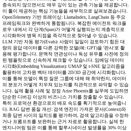
종속되지 않으면서도 매우 깊이 있는 관측 기능을 제공합니다.
이 툴이 제공하는 핵심 기능들을 세부적으로 살펴보겠습니다.
OpenTelemetry 기반 트레이싱: LlamaIndex, LangChain 등 주요
프레임워크와 완벽하게 통합됩니다. 복잡한 에이전트 워크플
로우 내에서 각 단계(Span)가 어떻게 실행되는지 계층적으로
시각화하여 병목 지점을 즉각적으로 찾아낼 수 있습니다.
LLM 기반 자동 평가(Evals): 사람이 일일이 검토하기 힘든 대
량의 응답 데이터를 다른 강력한 모델(예: GPT)을 '판사'로 활
용해 평가합니다. 문맥적 연관성이나 독성 유무를 사전에 정의
된 템플릿으로 신속하게 체크할 수 있습니다. 임베딩 데이터
시각화(Embedding Visualization): UMAP 및 t-SNE 알고리즘을
활용하여 고차원 벡터 데이터를 2D/3D 공간에 시각화합니다.
이를 통해 모델이 특정 질문 그룹에 대해 왜 취약한지, 데이터
의 분포가 어떻게 치우쳐 있는지를 직관적으로 파악할 수 있습
니다. 실제 활용 사례 및 장점 Arize Phoenix를 실무에 도입하면
단순한 디버깅 이상의 비즈니스 가치를 창출할 수 있습니다.
특히 프로덕션 환경으로의 배포 속도를 획기적으로 높여줍니
다. RAG 답변 품질 개선: 검색 엔진이 가져온 문서(Context)와
최종 답변 사이의 일치도를 평가하여, 검색 알고리즘을 수정하
거나 프롬프트를 보완하는 근거 자료로 활용합니다. 실제 한
엔지니어링 팀은 이를 통해 할루시네이션 발생률을 30% 이상