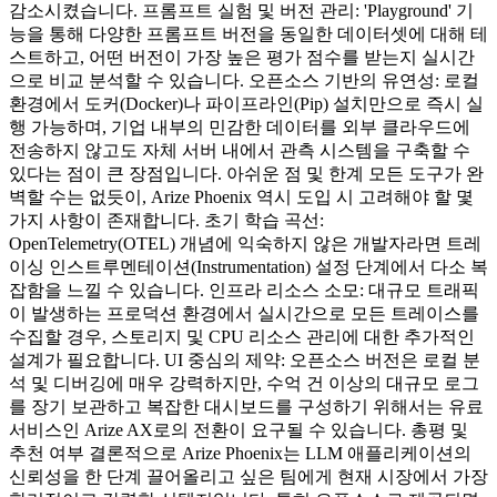
감소시켰습니다. 프롬프트 실험 및 버전 관리: 'Playground' 기
능을 통해 다양한 프롬프트 버전을 동일한 데이터셋에 대해 테
스트하고, 어떤 버전이 가장 높은 평가 점수를 받는지 실시간
으로 비교 분석할 수 있습니다. 오픈소스 기반의 유연성: 로컬
환경에서 도커(Docker)나 파이프라인(Pip) 설치만으로 즉시 실
행 가능하며, 기업 내부의 민감한 데이터를 외부 클라우드에
전송하지 않고도 자체 서버 내에서 관측 시스템을 구축할 수
있다는 점이 큰 장점입니다. 아쉬운 점 및 한계 모든 도구가 완
벽할 수는 없듯이, Arize Phoenix 역시 도입 시 고려해야 할 몇
가지 사항이 존재합니다. 초기 학습 곡선:
OpenTelemetry(OTEL) 개념에 익숙하지 않은 개발자라면 트레
이싱 인스트루멘테이션(Instrumentation) 설정 단계에서 다소 복
잡함을 느낄 수 있습니다. 인프라 리소스 소모: 대규모 트래픽
이 발생하는 프로덕션 환경에서 실시간으로 모든 트레이스를
수집할 경우, 스토리지 및 CPU 리소스 관리에 대한 추가적인
설계가 필요합니다. UI 중심의 제약: 오픈소스 버전은 로컬 분
석 및 디버깅에 매우 강력하지만, 수억 건 이상의 대규모 로그
를 장기 보관하고 복잡한 대시보드를 구성하기 위해서는 유료
서비스인 Arize AX로의 전환이 요구될 수 있습니다. 총평 및
추천 여부 결론적으로 Arize Phoenix는 LLM 애플리케이션의
신뢰성을 한 단계 끌어올리고 싶은 팀에게 현재 시장에서 가장