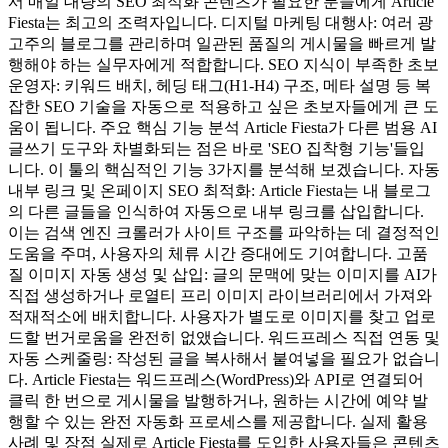
서 매일 대량의 SEO 최적화 콘텐츠가 필요한 분들에게 Article
Fiesta는 최고의 조력자입니다. 디지털 마케팅 대행사: 여러 광
고주의 블로그를 관리하며 일관된 품질의 게시물을 빠르게 발
행해야 하는 실무자에게 적합합니다. SEO 지식이 부족한 초보
운영자: 키워드 배치, 헤딩 태그(H1-H4) 구조, 메타 설명 등 복
잡한 SEO 기술을 자동으로 적용하고 싶은 초보자들에게 큰 도
움이 됩니다. 주요 핵심 기능 분석 Article Fiesta가 다른 범용 AI
글쓰기 도구와 차별화되는 점은 바로 'SEO 집착형 기능'들입
니다. 이 툴의 핵심적인 기능 3가지를 분석해 보겠습니다. 자동
내부 링크 및 온페이지 SEO 최적화: Article Fiesta는 내 블로그
의 다른 글들을 인식하여 자동으로 내부 링크를 삽입합니다.
이는 검색 엔진 크롤러가 사이트 구조를 파악하는 데 결정적인
도움을 주며, 사용자의 체류 시간 증대에도 기여합니다. 고품
질 이미지 자동 생성 및 삽입: 글의 문맥에 맞는 이미지를 AI가
직접 생성하거나 로열티 프리 이미지 라이브러리에서 가져와
적재적소에 배치합니다. 사용자가 별도로 이미지를 찾고 업로
드할 번거로움을 완전히 없앴습니다. 워드프레스 직접 연동 및
자동 스케줄링: 작성된 글을 복사해서 붙여넣을 필요가 없습니
다. Article Fiesta는 워드프레스(WordPress)와 API로 연결되어
클릭 한 번으로 게시물을 발행하거나, 원하는 시간에 예약 발
행할 수 있는 완전 자동화 프로세스를 제공합니다. 실제 활용
사례 및 장점 실제로 Article Fiesta를 도입한 사용자들은 콘텐츠