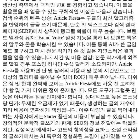
생산성 측면에서 극적인 변화를 경험하고 있습니다. 이 툴을
활용했을 때 얻을 수 있는 구체적인 이점은 다음과 같습니다.
검색 순위의 빠른 상승: Article Fiesta는 구글의 최신 알고리즘
을 반영하여 글을 쓰기 때문에, 단순 AI 텍스트보다 검색 결과
페이지(SERP)에서 상위에 랭크될 확률이 매우 높습니다. 브랜
드 일관성 유지: 'Brand Voice' 설정 기능을 통해 내 브랜드 특유
의 말투와 톤을 학습시킬 수 있습니다. 이를 통해 AI가 쓴 글임
에도 불구하고 마치 전문 작가가 쓴 것 같은 자연스러운 결과
물을 얻을 수 있습니다. 시간 및 비용 절감: 전문 작가에게 외주
를 맡길 경우 포스팅 하나당 수십 달러가 소요되지만, Article
Fiesta를 사용하면 단 몇 달러의 비용과 몇 분의 시간만으로 그
이상의 퀄리티를 뽑아낼 수 있어 ROI가 매우 뛰어납니다. 아쉬
운 점 및 한계 완벽해 보이는 Article Fiesta에도 사용 전 고려해
야 할 몇 가지 아쉬운 점이 존재합니다. 모든 도구가 그렇듯 만
능은 아니라는 점을 인지해야 합니다. 상대적으로 높은 포스팅
당 단가: 무제한 요금제가 없기 때문에, 생성하는 글의 개수에
따라 비용이 명확하게 책정됩니다. 아주 대량의 글을 찍어내야
하는 사용자에게는Starter 플랜의 비용이 부담될 수 있습니다.
창의적인 문학적 글쓰기의 한계: SEO와 정보 전달에는 탁월하
지만, 감성적인 에세이나 고도의 창의성을 요하는 소설 스타일
의 글쓰기에서는 AI 특유의 정형화된 느낌이 남아있을 수 있