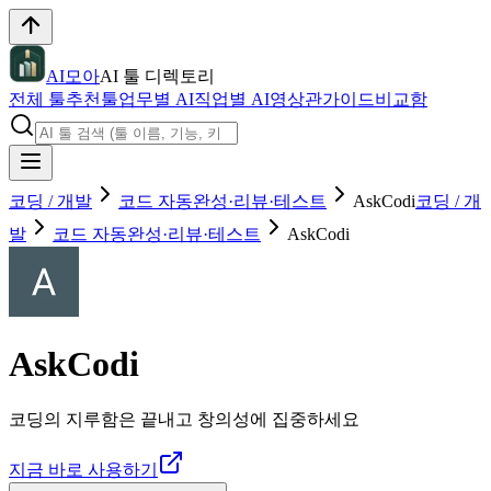
AI모아
AI 툴 디렉토리
전체 툴
추천툴
업무별 AI
직업별 AI
영상관
가이드
비교함
코딩 / 개발
코드 자동완성·리뷰·테스트
AskCodi
코딩 / 개
발
코드 자동완성·리뷰·테스트
AskCodi
AskCodi
코딩의 지루함은 끝내고 창의성에 집중하세요
지금 바로 사용하기