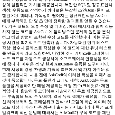
상의 실질적인 가치를 제공합니다. 복잡한 SQL 및 정규표현식
생성: 수동으로 작성하기 까다로운 복잡한 조인(Join) 문이 포
함된 SQL 쿼리나, 가독성이 떨어지는 정규표현식을 AskCodi
에게 부탁하면 단 몇 초 만에 정확한 결과물을 얻을 수 있습니
다. 기존 코드의 오류 수정 및 디버깅: 에러 메시지와 함께 작동
하지 않는 코드를 AskCodi에 붙여넣으면 문제의 원인을 분석
하고 해결 방법이 포함된 수정 코드를 제안합니다. 이는 구글
링 시간을 획기적으로 단축해 줍니다. 자동화된 단위 테스트
작성: 함수나 클래스를 작성한 후 '이 코드에 대한 유닛 테스트
를 만들어줘'라고 요청하면, 다양한 엣지 케이스를 고려한 테
스트 코드를 자동으로 생성하여 소프트웨어의 안정성을 확보
해 줍니다. 아쉬운 점 및 한계 AskCodi는 훌륭한 도구이지만,
현재 시장의 경쟁 환경과 기술적 측면에서 몇 가지 아쉬운 점
도 존재합니다. 사용 전에 AskCodi의 이러한 특성을 이해하는
것이 중요합니다. 무료 플랜의 크레딧 제한: AskCodi는 무료
플랜을 제공하지만 매달 제공되는 요청 횟수(크레딧)가 제한
적입니다. 활발하게 코딩하는 개발자라면 무료 제공량만으로
는 부족함을 느낄 수 있으며, 결국 유료 결제가 필요합니다. 최
신 라이브러리 및 프레임워크 인식: AI 모델의 학습 데이터 컷
오프 시점에 따라 아주 최근에 출시된 라이브러리나 특정 프레
임워크의 최신 문법에 대해서는 AskCodi가 구식 코드를 제안