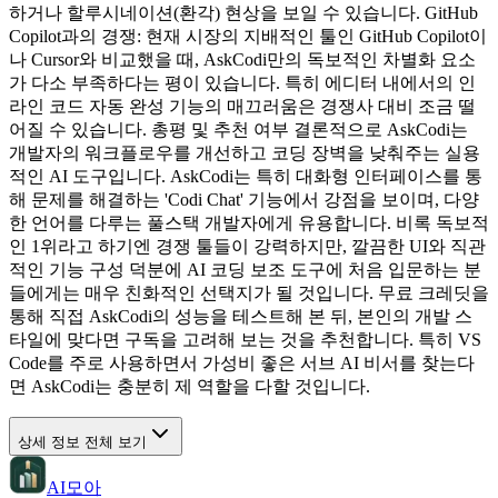
하거나 할루시네이션(환각) 현상을 보일 수 있습니다. GitHub
Copilot과의 경쟁: 현재 시장의 지배적인 툴인 GitHub Copilot이
나 Cursor와 비교했을 때, AskCodi만의 독보적인 차별화 요소
가 다소 부족하다는 평이 있습니다. 특히 에디터 내에서의 인
라인 코드 자동 완성 기능의 매끄러움은 경쟁사 대비 조금 떨
어질 수 있습니다. 총평 및 추천 여부 결론적으로 AskCodi는
개발자의 워크플로우를 개선하고 코딩 장벽을 낮춰주는 실용
적인 AI 도구입니다. AskCodi는 특히 대화형 인터페이스를 통
해 문제를 해결하는 'Codi Chat' 기능에서 강점을 보이며, 다양
한 언어를 다루는 풀스택 개발자에게 유용합니다. 비록 독보적
인 1위라고 하기엔 경쟁 툴들이 강력하지만, 깔끔한 UI와 직관
적인 기능 구성 덕분에 AI 코딩 보조 도구에 처음 입문하는 분
들에게는 매우 친화적인 선택지가 될 것입니다. 무료 크레딧을
통해 직접 AskCodi의 성능을 테스트해 본 뒤, 본인의 개발 스
타일에 맞다면 구독을 고려해 보는 것을 추천합니다. 특히 VS
Code를 주로 사용하면서 가성비 좋은 서브 AI 비서를 찾는다
면 AskCodi는 충분히 제 역할을 다할 것입니다.
상세 정보 전체 보기
AI모아