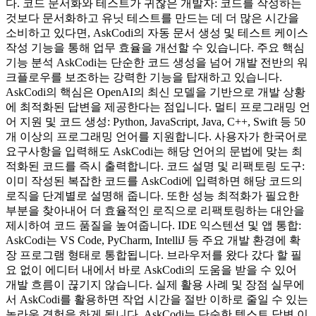
다. 코드 문서화와 테스트가 귀찮은 개발자: 코드를 작성하는
것보다 문서화하고 유닛 테스트를 만드는 데 더 많은 시간을
소비하고 있다면, AskCodi의 자동 문서 생성 및 테스트 케이스
작성 기능을 통해 업무 효율을 개선할 수 있습니다. 주요 핵심
기능 분석 AskCodi는 단순한 코드 생성을 넘어 개발 전반의 워
크플로우를 보조하는 강력한 기능을 탑재하고 있습니다.
AskCodi의 핵심은 OpenAI의 최신 모델을 기반으로 개발 상황
에 최적화된 답변을 제공한다는 점입니다. 멀티 프로그래밍 언
어 지원 및 코드 생성: Python, JavaScript, Java, C++, Swift 등 50
개 이상의 프로그래밍 언어를 지원합니다. 사용자가 한국어로
요구사항을 입력해도 AskCodi는 해당 언어의 문법에 맞는 최
적화된 코드를 즉시 출력합니다. 코드 설명 및 리팩토링 도구:
이미 작성된 복잡한 코드를 AskCodi에 입력하면 해당 코드의
로직을 단계별로 설명해 줍니다. 또한 성능 최적화가 필요한
부분을 찾아내어 더 효율적인 로직으로 리팩토링하는 대안을
제시하여 코드 품질을 높여줍니다. IDE 익스텐션 및 앱 통합:
AskCodi는 VS Code, PyCharm, IntelliJ 등 주요 개발 환경에 확
장 프로그램 형태로 통합됩니다. 브라우저를 왔다 갔다 할 필
요 없이 에디터 내에서 바로 AskCodi의 도움을 받을 수 있어
개발 흐름이 끊기지 않습니다. 실제 활용 사례 및 장점 실무에
서 AskCodi를 활용하면 작업 시간을 절반 이하로 줄일 수 있는
놀라운 경험을 하게 됩니다. AskCodi는 단순한 텍스트 답변 이