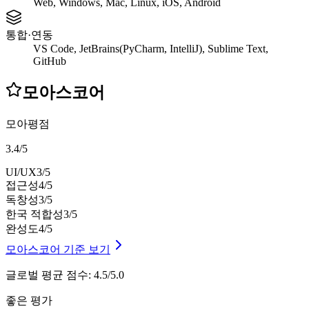
Web, Windows, Mac, Linux, iOS, Android
통합·연동
VS Code, JetBrains(PyCharm, IntelliJ), Sublime Text,
GitHub
모아스코어
모아평점
3.4
/
5
UI/UX
3
/5
접근성
4
/5
독창성
3
/5
한국 적합성
3
/5
완성도
4
/5
모아스코어 기준 보기
글로벌 평균 점수
:
4.5/5.0
좋은 평가