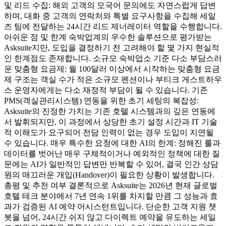
및 리드 수집: 해외 고객의 모국어 문의에도 자연스럽게 답변
하며, 대화 중 고객의 연락처와 특별 요구사항을 수집해 세일
즈 팀에 전달하는 24시간 리드 제너레이터 역할을 수행합니다.
아쉬운 점 및 한계 숙박업계의 우수한 솔루션으로 평가받는
Asksuite지만, 도입을 결정하기 전 고려해야 할 몇 가지 현실적
인 한계점도 존재합니다. 소규모 숙박업소 기준 다소 부담스러
운 맞춤형 요금제: 월 100달러 이상에서 시작하는 맞춤형 요금
제 구조는 객실 수가 적은 소규모 펜션이나 부티크 게스트하우
스 운영자에게는 다소 재정적 부담이 될 수 있습니다. 기존
PMS(객실관리시스템) 연동을 위한 초기 세팅의 복잡성:
Asksuite의 진정한 가치는 기존 호텔 시스템과의 깊은 연동에
서 발휘되지만, 이 과정에서 상당한 초기 설정 시간과 IT 기술
적 이해도가 요구되어 전담 인력이 없는 경우 도입이 지연될
수 있습니다. 매우 특수한 요청에 대한 AI의 한계: 정해진 룰과
데이터를 벗어난 매우 구체적이거나 예외적인 정책에 대한 질
문에는 AI가 일반적인 답변만 반복할 수 있어, 결국 인간 상담
원의 매끄러운 개입(Handover)이 필요한 상황이 발생합니다.
총평 및 추천 여부 결론적으로 Asksuite는 2026년 현재 글로벌
호텔 테크 분야에서 7년 연속 1위를 차지할 만큼 그 성능과 효
과가 검증된 AI 예약 어시스턴트입니다. 단순한 고객 지원 챗
봇을 넘어, 24시간 쉬지 않고 다이렉트 예약을 유도하는 세일