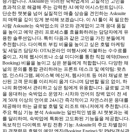
증가합니다. Asksuite는 이러한 숙박업계의 고질적인 고민을
효과적으로 해결해 주는 강력한 AI 예약 어시스턴트입니다.
단순한 챗봇을 넘어 실질적인 매출 상승을 견인하는 Asksuite
의 매력을 깊이 있게 분석해 보겠습니다. 이 AI 툴이 꼭 필요한
사람 Asksuite는 숙박업소의 규모와 관계없이 고객 응대 품질
을 높이고 예약 관리 프로세스를 효율화하려는 담당자에게 유
용한 솔루션입니다. 특히 다음과 같은 고민을 가진 분들에게
추천합니다. 다이렉트 부킹 비율을 높이고 싶은 호텔 마케팅
및 세일즈 담당자: OTA(온라인 여행사)에 지불하는 수수료를
줄이고, 자체 웹사이트나 소셜 미디어를 통한 직접 예약(Direct
Booking) 비율을 높이고 싶은 분들에게 적합합니다. 다양한 채
널의 문의를 통합 관리하려는 프론트 데스크 및 예약팀: 왓츠
앱, 인스타그램, 페이스북 메신저, 웹사이트 등 여러 채널로 분
산된 고객 문의를 이리저리 옮겨 다니며 답변할 필요 없이, 하
나의 화면에서 관리하고 싶은 팀에게 유용합니다. 글로벌 고객
을 응대하는 숙박업소 운영자: 시차와 언어의 장벽 없이 전 세
계 50개 이상의 언어로 24시간 즉각적이고 자연스러운 응대를
제공해야 하는 글로벌 호텔 및 리조트 매니저에게 추천합니다.
주요 핵심 기능 분석 Asksuite는 일반적인 범용 AI 챗봇과는 궤
를 달리하며, 숙박업에 특화된 고도화된 기능들을 제공합니다.
독보적인 다이렉트 부킹 전환 기능: Asksuite의 주요 차별점이
자 경쟁력은 호텔의 예약 엔진(Booking Engine) 및 PMS(객실관