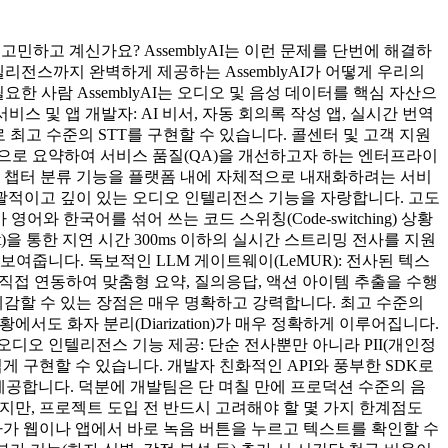
민하고 계신가요? AssemblyAI는 이런 문제를 단번에 해결하
텔리전스까지 완벽하게 제공하는 AssemblyAI가 어떻게 우리의
한 사람 AssemblyAI는 오디오 및 음성 데이터를 핵심 자산으
스 및 앱 개발자: AI 비서, 자동 회의록 작성 앱, 실시간 번역
최고 수준의 STT를 구현할 수 있습니다. 콜센터 및 고객 지원
동으로 요약하여 서비스 품질(QA)을 개선하고자 하는 엔터프라이
 및 챕터 분류 기능을 플랫폼 내에 자체적으로 내재화하려는 서비
선 포괄적이고 깊이 있는 오디오 인텔리전스 기능을 자랑합니다. 고도
어와 한국어를 섞어 쓰는 코드 스위칭(Code-switching) 상황
을 통한 지연 시간 300ms 이하의 실시간 스트리밍 전사를 지원
보여줍니다. 독보적인 LLM 게이트웨이(LeMUR): 전사된 텍스
LLM)과 직접 연동하여 맞춤형 요약, 질의응답, 액션 아이템 추출을 수행
 체감할 수 있는 장점은 매우 명확하고 강력합니다. 최고 수준의
서도 화자 분리(Diarization)가 매우 정확하게 이루어집니다.
한 오디오 인텔리전스 기능 제공: 단순 전사뿐만 아니라 PII(개인정
쉽게 구현할 수 있습니다. 개발자 친화적인 API와 풍부한 SDK로
문서를 제공합니다. 덕분에 개발팀은 단 며칠 만에 프로덕션 수준의 음
폼이지만, 프로젝트 도입 전 반드시 고려해야 할 몇 가지 한계점도
사용자가 웹이나 앱에서 바로 녹음 버튼을 누르고 텍스트를 확인할 수