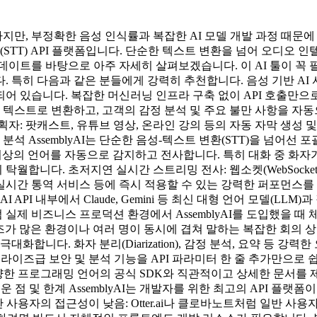
, 부정확한 음성 인식률과 복잡한 AI 모델 개발 과정 때문에 고
STT) API 플랫폼입니다. 단순한 텍스트 변환을 넘어 오디오 인
데이트를 바탕으로 아주 자세히 살펴보겠습니다. 이 AI 툴이 꼭 필요
특히 다음과 같은 분들에게 강력히 추천합니다. 음성 기반 AI 서비
 있습니다. 복잡한 머신러닝 인프라 구축 없이 API 호출만으로 
을 텍스트로 변환하고, 고객의 감정 분석 및 주요 불만 사항을 자
자: 팟캐스트, 유튜브 영상, 온라인 강의 등의 자동 자막 생성
분석 AssemblyAI는 단순한 음성-텍스트 변환(STT)을 넘어
개 이상의 언어를 자동으로 감지하고 전사합니다. 특히 대화 중 화자가 영
합니다. 초저지연 실시간 스트리밍 전사: 웹소켓(WebSocket)
실시간 통역 서비스 등에 즉시 적용할 수 있는 강력한 퍼포먼스를 
AI API 내부에서 Claude, Gemini 등 최신 대형 언어 모델(
 실제 비즈니스 프로덕션 환경에서 AssemblyAI를 도입했을 때
이즈가 많은 환경이나 여러 명이 동시에 겹쳐 말하는 복잡한 회의 상황에
합니다. 화자 분리(Diarization), 감정 분석, 요약 등 강력
터프라이즈급 보안 및 분석 기능을 API 파라미터 한 줄 추가만으로 
 Ruby 등 다양한 프로그래밍 언어의 공식 SDK와 직관적이고 상세한 
 점 및 한계 AssemblyAI는 개발자를 위한 최고의 API 플랫
 사용자의 접근성이 낮음: Otter.ai나 클로바노트처럼 일반 