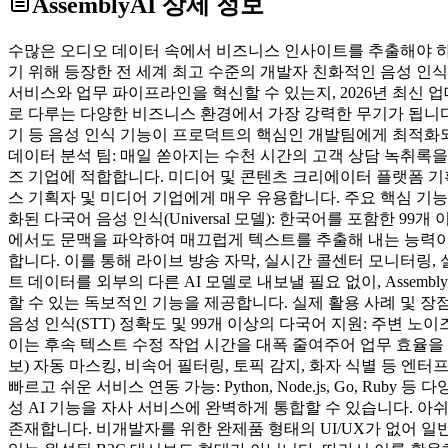
AssemblyAI
상세 정보
수많은 오디오 데이터 속에서 비즈니스 인사이트를 추출해야 하지만
기 위해 등장한 전 세계 최고 수준의 개발자 친화적인 음성 인식(
서비스와 업무 파이프라인을 혁신할 수 있는지, 2026년 최신 업
로 다루는 다양한 비즈니스 환경에서 가장 강력한 무기가 됩니다. 
기 등 음성 인식 기능이 프로덕트의 핵심인 개발팀에게 최적화되어
데이터 분석 팀: 매일 쏟아지는 수천 시간의 고객 상담 녹취록
즈 기업에 적합합니다. 미디어 및 콘텐츠 크리에이터 플랫폼 기획
스 기획자 및 미디어 기업에게 매우 유용합니다. 주요 핵심 기능 
화된 다국어 음성 인식(Universal 모델): 한국어를 포함한 99
에서도 문맥을 파악하여 매끄럽게 텍스트를 추출해 내는 능력이 탁월
합니다. 이를 통해 라이브 방송 자막, 실시간 콜센터 모니터링, 
트 데이터를 외부의 다른 AI 모델로 내보낼 필요 없이, Assembly
할 수 있는 독보적인 기능을 제공합니다. 실제 활용 사례 및 장점
음성 인식(STT) 정확도 및 99개 이상의 다국어 지원: 주변 노
이는 후속 텍스트 수정 작업 시간을 대폭 줄여주어 업무 효율을 극대화
보) 자동 마스킹, 비속어 필터링, 토픽 감지, 화자 식별 등 엔
빠르고 쉬운 서비스 연동 가능: Python, Node.js, Go,
성 AI 기능을 자사 서비스에 완벽하게 통합할 수 있습니다. 아쉬운
존재합니다. 비개발자를 위한 완제품 형태의 UI/UX가 없어 일반