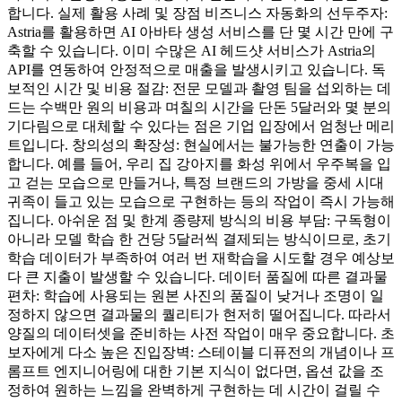
합니다. 실제 활용 사례 및 장점 비즈니스 자동화의 선두주자:
Astria를 활용하면 AI 아바타 생성 서비스를 단 몇 시간 만에 구
축할 수 있습니다. 이미 수많은 AI 헤드샷 서비스가 Astria의
API를 연동하여 안정적으로 매출을 발생시키고 있습니다. 독
보적인 시간 및 비용 절감: 전문 모델과 촬영 팀을 섭외하는 데
드는 수백만 원의 비용과 며칠의 시간을 단돈 5달러와 몇 분의
기다림으로 대체할 수 있다는 점은 기업 입장에서 엄청난 메리
트입니다. 창의성의 확장성: 현실에서는 불가능한 연출이 가능
합니다. 예를 들어, 우리 집 강아지를 화성 위에서 우주복을 입
고 걷는 모습으로 만들거나, 특정 브랜드의 가방을 중세 시대
귀족이 들고 있는 모습으로 구현하는 등의 작업이 즉시 가능해
집니다. 아쉬운 점 및 한계 종량제 방식의 비용 부담: 구독형이
아니라 모델 학습 한 건당 5달러씩 결제되는 방식이므로, 초기
학습 데이터가 부족하여 여러 번 재학습을 시도할 경우 예상보
다 큰 지출이 발생할 수 있습니다. 데이터 품질에 따른 결과물
편차: 학습에 사용되는 원본 사진의 품질이 낮거나 조명이 일
정하지 않으면 결과물의 퀄리티가 현저히 떨어집니다. 따라서
양질의 데이터셋을 준비하는 사전 작업이 매우 중요합니다. 초
보자에게 다소 높은 진입장벽: 스테이블 디퓨전의 개념이나 프
롬프트 엔지니어링에 대한 기본 지식이 없다면, 옵션 값을 조
정하여 원하는 느낌을 완벽하게 구현하는 데 시간이 걸릴 수