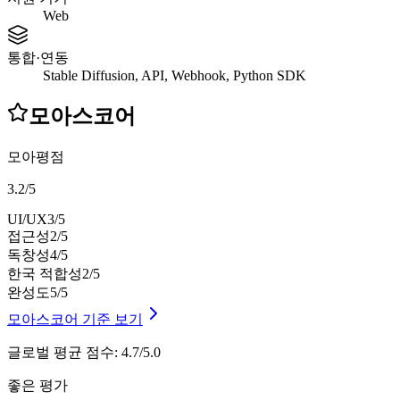
Web
통합·연동
Stable Diffusion, API, Webhook, Python SDK
모아스코어
모아평점
3.2
/
5
UI/UX
3
/5
접근성
2
/5
독창성
4
/5
한국 적합성
2
/5
완성도
5
/5
모아스코어 기준 보기
글로벌 평균 점수
:
4.7/5.0
좋은 평가