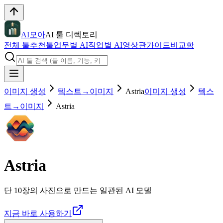
AI모아
AI 툴 디렉토리
전체 툴
추천툴
업무별 AI
직업별 AI
영상관
가이드
비교함
이미지 생성
텍스트→이미지
Astria
이미지 생성
텍스
트→이미지
Astria
Astria
단 10장의 사진으로 만드는 일관된 AI 모델
지금 바로 사용하기