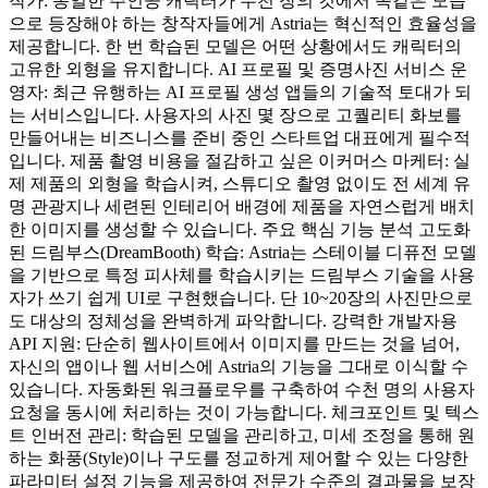
작가: 동일한 주인공 캐릭터가 수천 장의 컷에서 똑같은 모습
으로 등장해야 하는 창작자들에게 Astria는 혁신적인 효율성을
제공합니다. 한 번 학습된 모델은 어떤 상황에서도 캐릭터의
고유한 외형을 유지합니다. AI 프로필 및 증명사진 서비스 운
영자: 최근 유행하는 AI 프로필 생성 앱들의 기술적 토대가 되
는 서비스입니다. 사용자의 사진 몇 장으로 고퀄리티 화보를
만들어내는 비즈니스를 준비 중인 스타트업 대표에게 필수적
입니다. 제품 촬영 비용을 절감하고 싶은 이커머스 마케터: 실
제 제품의 외형을 학습시켜, 스튜디오 촬영 없이도 전 세계 유
명 관광지나 세련된 인테리어 배경에 제품을 자연스럽게 배치
한 이미지를 생성할 수 있습니다. 주요 핵심 기능 분석 고도화
된 드림부스(DreamBooth) 학습: Astria는 스테이블 디퓨전 모델
을 기반으로 특정 피사체를 학습시키는 드림부스 기술을 사용
자가 쓰기 쉽게 UI로 구현했습니다. 단 10~20장의 사진만으로
도 대상의 정체성을 완벽하게 파악합니다. 강력한 개발자용
API 지원: 단순히 웹사이트에서 이미지를 만드는 것을 넘어,
자신의 앱이나 웹 서비스에 Astria의 기능을 그대로 이식할 수
있습니다. 자동화된 워크플로우를 구축하여 수천 명의 사용자
요청을 동시에 처리하는 것이 가능합니다. 체크포인트 및 텍스
트 인버전 관리: 학습된 모델을 관리하고, 미세 조정을 통해 원
하는 화풍(Style)이나 구도를 정교하게 제어할 수 있는 다양한
파라미터 설정 기능을 제공하여 전문가 수준의 결과물을 보장