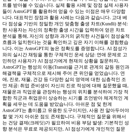
트를 받아볼 수 있습니다. 실제 활용 사례 및 장점 실제 사용자
들이 AstroGPT를 활용하여 얻을 수 있는 이점은 매우 다양합
니다. 대표적인 장점과 활용 사례는 다음과 같습니다. 고대 베
다 점성술 기반의 정밀한 개인 맞춤형 출생 차트(Kundli) 분석:
한 사용자는 자신의 정확한 출생 시간을 입력하여 얻은 차트
분석을 통해, 자신의 성향과 과거의 굵직한 사건들이 점성술적
흐름과 일치한다는 것을 확인하고 깊은 자기 이해를 경험했습
니다. 이는 AstroGPT의 높은 정확도를 증명합니다. AI 점성가
와의 실시간 채팅을 통한 구체적인 운세 상담: 연애 문제로 고
민하던 사용자가 AI 점성가에게 현재의 상황을 질문하자,
AstroGPT는 행성의 이동(Transit)을 근거로 관계의 갈등 원인과
해결책을 구체적으로 제시해 주어 큰 위안을 얻었습니다. 연
애, 진로, 재물, 건강 등 다양한 삶의 영역에 대한 심층적인 조
언 제공: 취업 준비생이 자신의 진로 적성에 대해 질문했을 때,
재물운과 직업운을 관장하는 행성의 위치를 분석하여 가장 적
합한 직군과 취업운이 상승하는 시기를 조언받아 체계적인 계
획을 세우는 데 도움을 받았습니다. 아쉬운 점 및 한계
AstroGPT는 흥미롭고 유용한 도구이지만, 사용 전 알아두어야
할 몇 가지 아쉬운 점도 존재합니다. 구체적인 질문을 위해서
는 건당 결제(크레딧)가 필요하여 비용 부담 발생: 기본적인 성
향 분석은 무료로 제공되지만, AI 점성가에게 개인적인 질문