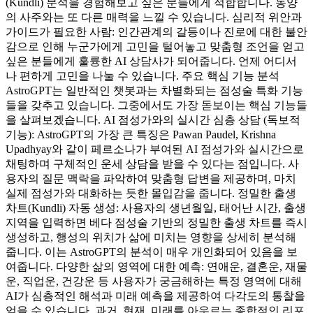
(Kundli) 분석을 경험해보고 싶은 분들에게 적합합니다. 동양
의 사주와는 또 다른 매력을 느낄 수 있습니다. 심리적 위안과
가이드가 필요한 사람: 인간관계의 갈등이나 진로에 대한 불안
감으로 인해 누군가에게 고민을 털어놓고 맞춤형 조언을 얻고
싶은 분들에게 훌륭한 AI 상담사가 되어줍니다. 언제 어디서
나 편하게 고민을 나눌 수 있습니다. 주요 핵심 기능 분석
AstroGPT는 일반적인 챗봇과는 차별화되는 점성술 특화 기능
들을 갖추고 있습니다. 그중에서도 가장 돋보이는 핵심 기능들
을 살펴보겠습니다. AI 점성가와의 실시간 심층 상담 (독보적
기능): AstroGPT의 가장 큰 특징은 Pawan Paudel, Krishna
Upadhyay와 같이 페르소나가 부여된 AI 점성가와 실시간으로
채팅하며 구체적인 운세 상담을 받을 수 있다는 점입니다. 사
용자의 질문 맥락을 파악하여 맞춤형 답변을 제공하며, 마치
실제 점성가와 대화하는 듯한 몰입감을 줍니다. 정밀한 출생
차트(Kundli) 자동 생성: 사용자의 생년월일, 태어난 시간, 출생
지역을 입력하면 베다 점성술 기반의 정밀한 출생 차트를 즉시
생성하고, 행성의 위치가 삶에 미치는 영향을 상세히 분석해
줍니다. 이는 AstroGPT의 분석이 매우 개인화되어 있음을 보
여줍니다. 다양한 삶의 영역에 대한 예측: 연애운, 결혼운, 재물
운, 직업운, 건강운 등 사용자가 궁금해하는 특정 영역에 대해
AI가 심층적인 해석과 미래 예측을 제공하여 다각도의 통찰을
얻을 수 있습니다. 과거, 현재, 미래를 아우르는 종합적인 리포