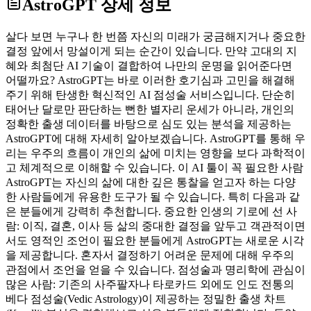
AstroGPT
상세 정보
살다 보면 누구나 한 번쯤 자신의 미래가 궁금해지거나 중요한
결정 앞에서 망설이게 되는 순간이 있습니다. 만약 고대의 지
혜와 최첨단 AI 기술이 결합하여 나만의 운명을 읽어준다면
어떨까요? AstroGPT는 바로 이러한 호기심과 고민을 해결해
주기 위해 탄생한 혁신적인 AI 점성술 서비스입니다. 단순히
태어난 달로만 판단하는 뻔한 별자리 운세가 아니라, 개인의
정확한 출생 데이터를 바탕으로 심도 있는 분석을 제공하는
AstroGPT에 대해 자세히 알아보겠습니다. AstroGPT를 통해 우
리는 우주의 흐름이 개인의 삶에 미치는 영향을 보다 과학적이
고 체계적으로 이해할 수 있습니다. 이 AI 툴이 꼭 필요한 사람
AstroGPT는 자신의 삶에 대한 깊은 통찰을 얻고자 하는 다양
한 사람들에게 유용한 도구가 될 수 있습니다. 특히 다음과 같
은 분들에게 강력히 추천합니다. 중요한 인생의 기로에 선 사
람: 이직, 결혼, 이사 등 삶의 중대한 결정을 앞두고 객관적이면
서도 영적인 조언이 필요한 분들에게 AstroGPT는 새로운 시각
을 제공합니다. 혼자서 결정하기 어려운 문제에 대해 우주의
관점에서 조언을 얻을 수 있습니다. 점성술과 명리학에 관심이
많은 사람: 기존의 사주팔자나 타로카드 외에도 인도 전통의
베다 점성술(Vedic Astrology)이 제공하는 정밀한 출생 차트