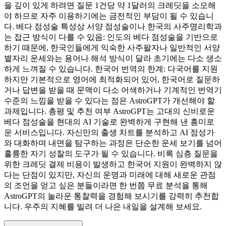
을 깊이 있게 하려면 질문 1건당 약 1달러의 크레딧을 소모해
야 하므로 자주 이용하기에는 금전적인 부담이 될 수 있습니
다. 베다 점성술 특성상 서양 점성술이나 한국의 사주명리학과
는 접근 방식이 다를 수 있음: 인도의 베다 점성술을 기반으로
하기 때문에, 한국인들에게 익숙한 사주팔자나 일반적인 서양
별자리 운세와는 용어나 해석 방식이 달라 초기에는 다소 생소
하게 느껴질 수 있습니다. 한국어 번역의 한계: 다국어를 지원
하지만 기본적으로 영어에 최적화되어 있어, 한국어로 질문하
거나 답변을 받을 때 문맥이 다소 어색하거나 기계적인 번역기
수준의 느낌을 받을 수 있다는 점은 AstroGPT가 개선해야 할
과제입니다. 총평 및 추천 여부 AstroGPT는 고대의 신비로운
베다 점성술을 현대의 AI 기술로 완벽하게 구현해 낸 흥미로
운 서비스입니다. 자신만의 출생 차트를 분석하고 AI 점성가
와 대화하며 내면을 탐구하는 과정은 단순한 운세 보기를 넘어
훌륭한 자기 성찰의 도구가 될 수 있습니다. 비록 심층 질문을
위한 크레딧 결제 비용이 발생하고 한국어 지원이 완벽하지 않
다는 단점이 있지만, 자신의 운명과 미래에 대해 새로운 관점
의 조언을 얻고 싶은 분들이라면 한 번쯤 무료 분석을 통해
AstroGPT의 놀라운 통찰력을 경험해 보시기를 강력히 추천합
니다. 우주의 지혜를 빌려 더 나은 내일을 설계해 보세요.