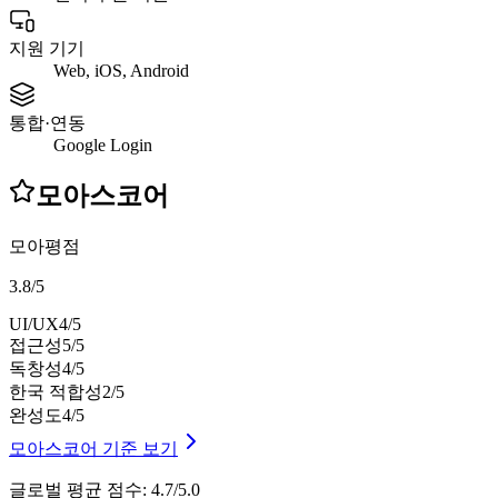
지원 기기
Web, iOS, Android
통합·연동
Google Login
모아스코어
모아평점
3.8
/
5
UI/UX
4
/5
접근성
5
/5
독창성
4
/5
한국 적합성
2
/5
완성도
4
/5
모아스코어 기준 보기
글로벌 평균 점수
:
4.7/5.0