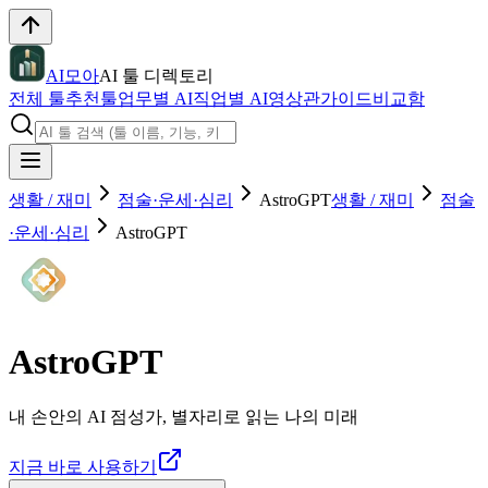
AI모아
AI 툴 디렉토리
전체 툴
추천툴
업무별 AI
직업별 AI
영상관
가이드
비교함
생활 / 재미
점술·운세·심리
AstroGPT
생활 / 재미
점술
·운세·심리
AstroGPT
AstroGPT
내 손안의 AI 점성가, 별자리로 읽는 나의 미래
지금 바로 사용하기