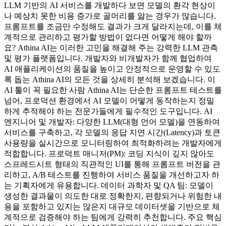
LLM 기반의 AI 서비스를 개발하다 보면 모델의 환각 현상이
나 예상치 못한 비용 증가로 골머리를 앓는 경우가 많습니다.
프롬프트를 조금만 수정해도 결과가 크게 달라지는데, 이를 체
계적으로 관리하고 평가할 방법이 없다면 어떻게 해야 할까
요? Athina AI는 이러한 고민을 해결해 주는 강력한 LLM 관측
및 평가 플랫폼입니다. 개발자와 비개발자가 함께 협업하여
AI 애플리케이션의 품질을 높이고 안정적으로 운영할 수 있도
록 돕는 Athina AI의 모든 것을 상세히 분석해 보겠습니다. 이
AI 툴이 꼭 필요한 사람 Athina AI는 단순한 프롬프트 테스트를
넘어, 프로덕션 환경에서 AI 모델이 어떻게 동작하는지 정밀
하게 추적해야 하는 전문가들에게 필수적인 도구입니다. AI
엔지니어 및 개발자: 다양한 LLM(대형 언어 모델)을 연동하여
서비스를 구축하고, 각 모델의 응답 지연 시간(Latency)과 토큰
사용량을 실시간으로 모니터링하여 최적화하려는 개발자에게
적합합니다. 프로덕트 매니저(PM): 코딩 지식이 깊지 않아도
스프레드시트 형태의 직관적인 UI를 통해 프롬프트 버전을 관
리하고, A/B 테스트를 진행하여 서비스 품질을 개선하고자 하
는 기획자에게 유용합니다. 데이터 과학자 및 QA 팀: 모델이
생성한 결과물이 의도한 대로 정확한지, 편향되거나 위험한 내
용을 포함하고 있지는 않은지 대규모 데이터셋을 기반으로 체
계적으로 검증해야 하는 팀에게 강력히 추천합니다. 주요 핵심