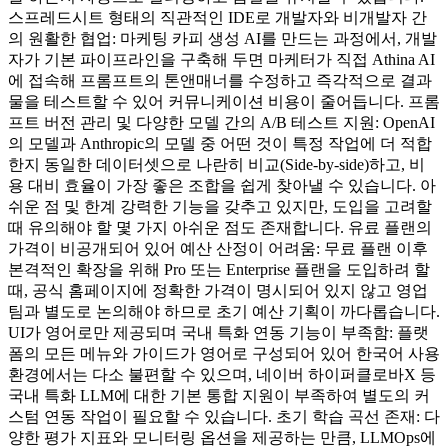
스프레드시트 형태의 직관적인 IDE로 개발자와 비개발자 간
의 원활한 협업: 마케팅 카피 생성 AI를 만드는 과정에서, 개발
자가 기본 파이프라인을 구축해 두면 마케터가 직접 Athina AI
에 접속해 프롬프트의 톤앤매너를 수정하고 즉각적으로 결과
물을 테스트할 수 있어 커뮤니케이션 비용이 줄어듭니다. 프롬
프트 버전 관리 및 다양한 모델 간의 A/B 테스트 지원: OpenAI
의 모델과 Anthropic의 모델 중 어떤 것이 특정 작업에 더 적합
한지 동일한 데이터셋으로 나란히 비교(Side-by-side)하고, 비
용 대비 효율이 가장 좋은 조합을 쉽게 찾아낼 수 있습니다. 아
쉬운 점 및 한계 강력한 기능을 갖추고 있지만, 도입을 고려할
때 유의해야 할 몇 가지 아쉬운 점도 존재합니다. 유료 플랜의
가격이 비공개되어 있어 예산 산정이 어려움: 무료 플랜 이후
본격적인 확장을 위해 Pro 또는 Enterprise 플랜을 도입하려 할
때, 공식 홈페이지에 정확한 가격이 명시되어 있지 않고 영업
팀과 별도로 논의해야 하므로 초기 예산 기획이 까다롭습니다.
UI가 영어로만 제공되며 국내 특화 연동 기능이 부족함: 플랫
폼의 모든 메뉴와 가이드가 영어로 구성되어 있어 한국어 사용
환경에서는 다소 불편할 수 있으며, 네이버 하이퍼클로바X 등
국내 특화 LLM에 대한 기본 통합 지원이 부족하여 별도의 커
스텀 연동 작업이 필요할 수 있습니다. 초기 학습 곡선 존재: 다
양한 평가 지표와 모니터링 옵션을 제공하는 만큼, LLMOps에