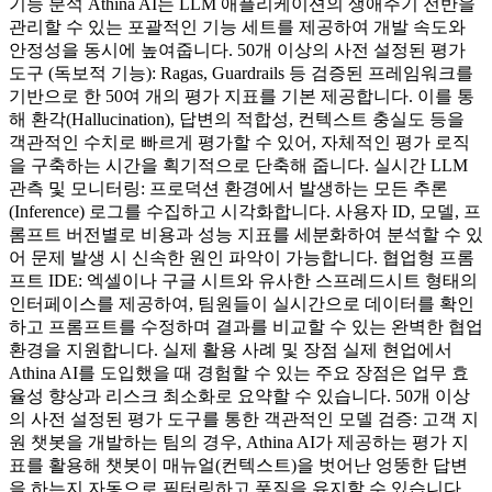
기능 분석 Athina AI는 LLM 애플리케이션의 생애주기 전반을
관리할 수 있는 포괄적인 기능 세트를 제공하여 개발 속도와
안정성을 동시에 높여줍니다. 50개 이상의 사전 설정된 평가
도구 (독보적 기능): Ragas, Guardrails 등 검증된 프레임워크를
기반으로 한 50여 개의 평가 지표를 기본 제공합니다. 이를 통
해 환각(Hallucination), 답변의 적합성, 컨텍스트 충실도 등을
객관적인 수치로 빠르게 평가할 수 있어, 자체적인 평가 로직
을 구축하는 시간을 획기적으로 단축해 줍니다. 실시간 LLM
관측 및 모니터링: 프로덕션 환경에서 발생하는 모든 추론
(Inference) 로그를 수집하고 시각화합니다. 사용자 ID, 모델, 프
롬프트 버전별로 비용과 성능 지표를 세분화하여 분석할 수 있
어 문제 발생 시 신속한 원인 파악이 가능합니다. 협업형 프롬
프트 IDE: 엑셀이나 구글 시트와 유사한 스프레드시트 형태의
인터페이스를 제공하여, 팀원들이 실시간으로 데이터를 확인
하고 프롬프트를 수정하며 결과를 비교할 수 있는 완벽한 협업
환경을 지원합니다. 실제 활용 사례 및 장점 실제 현업에서
Athina AI를 도입했을 때 경험할 수 있는 주요 장점은 업무 효
율성 향상과 리스크 최소화로 요약할 수 있습니다. 50개 이상
의 사전 설정된 평가 도구를 통한 객관적인 모델 검증: 고객 지
원 챗봇을 개발하는 팀의 경우, Athina AI가 제공하는 평가 지
표를 활용해 챗봇이 매뉴얼(컨텍스트)을 벗어난 엉뚱한 답변
을 하는지 자동으로 필터링하고 품질을 유지할 수 있습니다.