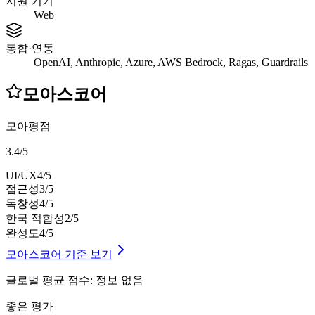
지원 기기
Web
통합·연동
OpenAI, Anthropic, Azure, AWS Bedrock, Ragas, Guardrails
모아스코어
모아평점
3.4
/
5
UI/UX
4
/5
접근성
3
/5
독창성
4
/5
한국 적합성
2
/5
완성도
4
/5
모아스코어 기준 보기
글로벌 평균 점수
:
정보 없음
좋은 평가